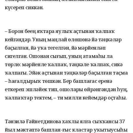
күсереп сиккән.
– Борон беҙҙең яҡтарҙа яулыҡ аҫтынан ҡалпаҡ
кейгәндәр. Уның маңлай өлөшөнә йә тәңкәләр
баҫылған, йә уҡа тегелгән, йә мәрйенләп
сигелгән. Ошонан сығып, уның атамаһы ла
төрлө: мәрйенле ҡалпаҡ, тәңкәле ҡалпаҡ, сикә
ҡалпағы. Эйәк аҫтынан тәңкәләр баҫылған таҫма
– һағалдырыҡ төшкән. Бер башлағас еренә
еткереп эшләйек тип, ошоларҙы өйрәнгәндән һуң,
ҡалпаҡтар тектем, – ти милли кейемдәр оҫтаһы.
Тәнзилә Ғәйнетдинова хаҡлы ялға сыҡҡансы 37
йыл мәктәптә башлан-ғыс кластар уҡытыусыһы