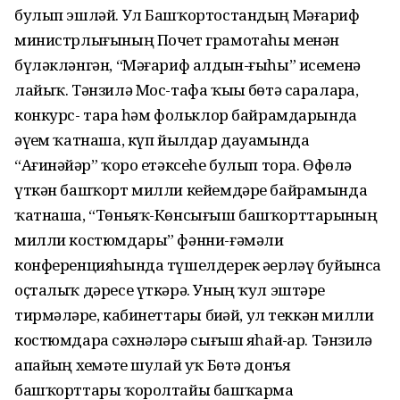
булып эшләй. Ул Башҡортостандың Мәғариф
министрлығының Почет грамотаһы менән
бүләкләнгән, “Мәғариф алдын-ғыһы” исеменә
лайыҡ. Тәнзилә Мос-тафа ҡыҙы бөтә сараларҙа,
конкурс- тарҙа һәм фольклор байрамдарында
әүҙем ҡатнаша, күп йылдар дауамында
“Ағинәйҙәр” ҡоро етәксеһе булып тора. Өфөлә
үткән башҡорт милли кейемдәре байрамында
ҡатнаша, “Төньяҡ-Көнсығыш башҡорттарының
милли костюмдары” фәнни-ғәмәли
конференцияһында түшелдерек әҙерләү буйынса
оҫталыҡ дәресе үткәрә. Уның ҡул эштәре
тирмәләрҙе, кабинеттарҙы биҙәй, ул теккән милли
костюмдарҙа сәхнәләрҙә сығыш яһай-ҙар. Тәнзилә
апайҙың хеҙмәте шулай уҡ Бөтә донъя
башҡорттары ҡоролтайы башҡарма