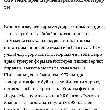
сигә, тәңкәләрҙән, мәр- йендәрҙән һаҡал-селтәрҙәр
теҙә.
Һаҡал эшләү өсөн ярым түңәрәк формаһындағы
тәңкәләрҙе башта Сибайҙан һатып ала. Тик
ҡиммәткә сыҡҡанын күреп, ғаиләһе ярҙамға
килә: тормош иптәше Әхмәтйән Сәғит улы һәм
улы Илдус үҙҙәре эшләгән ҡорамалда тәңкәләрҙе
ярым түңәрәк формаға килтереп, тишеп әҙерләп
бирәләр. Тәнзилә Мостафа ҡыҙы әле С. Н.
Шитованың китабындағы 1977 йылда
төшөрөлгән фото буйынса муйынсаны тергеҙеү
өҫтөндә эш башлар-ға тора. Ундағы фотола –
Дыуан-Мәсетле ауылынан 76 йәшлек Фәтҡыя
Хажина. Тәнзилә апай шулай уҡ 92 йәшлек
Сәмәриә Вәхитованың алъяпҡысынан биҙәген