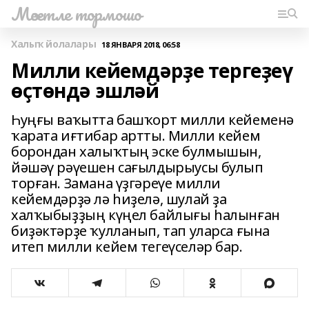
Мәсетле тормошо
Халыҡ йолалары
18 ЯНВАРЯ 2018, 06:58
Милли кейемдәрҙе тергеҙеү
өҫтөндә эшләй
Һуңғы ваҡытта башҡорт милли кейеменә
ҡарата иғтибар артты. Милли кейем
борондан халыҡтың эске булмышын,
йәшәү рәүешен сағылдырыусы булып
торған. Замана үҙгәреүе милли
кейемдәрҙә лә һиҙелә, шулай ҙа
халҡыбыҙҙың күңел байлығы һалынған
биҙәктәрҙе ҡулланып, тап уларса ғына
итеп милли кейем тегеүселәр бар.