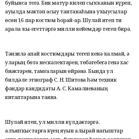
буйынса тегә. Бик матур килеп сыҡҡанын күреп,
ауылда мәктәп асыу тантанаһына уҡыусылар
өсөн 16 пар костюм һорай-ҙар. Шулай итеп тиҙ
арала ҡыҙ-егеттәргә милли кейемдәр тегеп бирә.
Тәнзилә апай костюмдарҙы тегеп кенә ҡалмай, ә
уларҙың бөтә нескәлектәрен, төбәгебеҙгә генә хас
биҙәктәрен, тамғаларын өйрәнә. Бында ул
билдәле этнограф С. Н. Шитова һәм техник
фәндәр кандидаты А. С. Камалиеваның
китаптарына таяна.
Шулай итеп, ул милли күлдәктәргә,
алъяпҡыстарға күҙҙең яуын алырҙай нағыштар