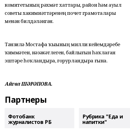
комитетының рәхмәт хаттары, район һәм ауыл
советы хакимиәттәренең почет грамоталары
менән билдәләнгән.
Тәнзилә Мостафа ҡыҙының милли кейемдәребеҙ
ҡиммәтен, нәзәкәтлеген, байлығын һаҡлаған
эштәре һоҡландыра, ғорурландыра ғына.
Айгөл ШӘРӘПОВА.
Партнеры
Фотобанк
Рубрика "Еда и
журналистов РБ
напитки"