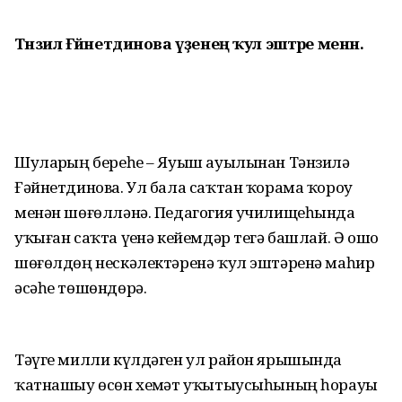
Тәнзилә Ғәйнетдинова үҙенең ҡул эштәре менән.
Шуларҙың береһе – Яуыш ауылынан Тәнзилә
Ғәйнетдинова. Ул бала саҡтан ҡорама ҡороу
менән шөғөлләнә. Педагогия училищеһында
уҡыған саҡта үҙенә кейемдәр тегә башлай. Ә ошо
шөғөлдөң нескәлектәренә ҡул эштәренә маһир
әсәһе төшөндөрә.
Тәүге милли күлдәген ул район ярышында
ҡатнашыу өсөн хеҙмәт уҡытыусыһының һорауы