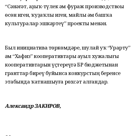
“Сәнәғәт, аҙыҡ-түлек һәм фураж производствоһы
өсөн иген, ҡуҙаҡлы иген, майлы һәм башҡа
культуралар эшкәртеү” проекты менән.
Был инициатива төркөмдәре, шулай уҡ “Урарту”
һәм “Хафиз” кооперативтары ауыл хужалығы
кооперативтарын үҫтереүгә БР бюджетынан
гранттар биреү буйынса конкурстың беренсе
этабында ҡатнашыуға рөхсәт алғандар.
Александр ЗАКИРОВ,