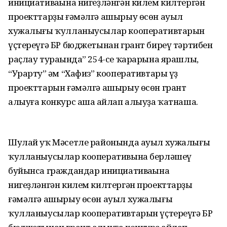
инициативаһына нигеҙләнгән килем килтергән
проекттарҙы ғәмәлгә ашырыу өсөн ауыл
хужалығы ҡулланыусылар кооперативтарын
үҫтереүгә БР бюджетынан грант биреү тәртибен
раҫлау тураһында” 254-се ҡарарына ярашлы,
“Урарту” һәм “Хафиз” кооперативтары үҙ
проекттарын ғәмәлгә ашырыу өсөн грант
алыуға конкурс аша һайлап алыуҙа ҡатнаша.
Шулай уҡ Мәсетле районында ауыл хужалығы
ҡулланыусылар кооперативына берләшеү
буйынса граждандар инициативаһына
нигеҙләнгән килем килтергән проекттарҙы
ғәмәлгә ашырыу өсөн ауыл хужалығы
ҡулланыусылар кооперативтарын үҫтереүгә БР