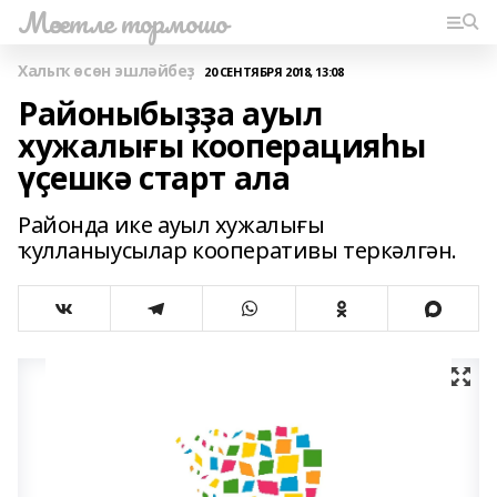
Мәсетле тормошо
Халыҡ өсөн эшләйбеҙ
20 СЕНТЯБРЯ 2018, 13:08
Районыбыҙҙа ауыл
хужалығы кооперацияһы
үҫешкә старт ала
Районда ике ауыл хужалығы
ҡулланыусылар кооперативы теркәлгән.