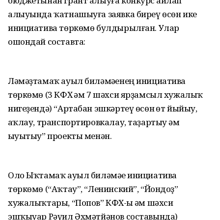
бюджетынан грант алыуға конкурс һайлап
алыуында ҡатнашыуға заявка биреү өсөн ике
инициатива төркөмө булдырылған. Улар
ошондай составта:
Ләмәҙтамаҡ ауыл биләмәһенең инициатива
төркөмө (3 КФХ һәм 7 шәхси ярҙамсыл хужалыҡ
нигеҙендә) “Артабан эшкәртеү өсөн һөт йыйыу,
һаҡлау, транспортировкалау, таҙартыу һәм
һыуытыу” проекты менән.
Оло Ыҡтамаҡ ауыл биләмәһе инициатива
төркөмө (“Аҡтау”, “Ленинский”, “Йондоҙ”
хужалыҡтары, “Попов” КФХ-һы һәм шәхси
эшҡыуар Рәүил Әхмәтйәнов составында)