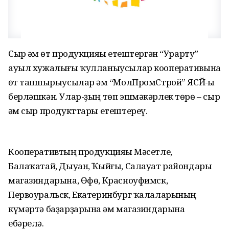
Сыр һәм һөт продукцияһы етештергән “Урарту”
ауыл хужалығы ҡулланыусылар кооперативына
һөт тапшырыусылар һәм “МолПромСтрой” ЯСЙ-һы
берләшкән. Улар-ҙың төп эшмәкәрлек төрө – сыр
һәм сыр продукттары етештереү.
Кооперативтың продукцияһы Мәсетле,
Балаҡатай, Дыуан, Ҡыйғы, Салауат райондары
магазиндарына, Өфө, Красноуфимск,
Первоуральск, Екатеринбург ҡалаларының
күмәртә баҙарҙарына һәм магазиндарына
ебәрелә.