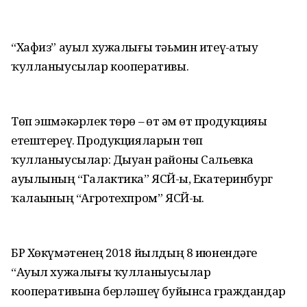
“Хафиз” ауыл хужалығы тәьмин итеү-һатыу
ҡулланыусылар кооперативы.
Төп эшмәкәрлек төрө – һөт һәм һөт продукцияһы
етештереү. Продукцияларын төп
ҡулланыусылар: Дыуан районы Сальевка
ауылының “Галактика” ЯСЙ-һы, Екатеринбург
ҡалаһының “Агротехпром” ЯСЙ-һы.
БР Хөкүмәтенең 2018 йылдың 8 июнендәге
“Ауыл хужалығы ҡулланыусылар
кооперативына берләшеү буйынса граждандар