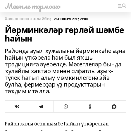
Мәсетле тормошо
Халыҡ өсөн эшләйбеҙ
26 НОЯБРЯ 2017, 21:00
Йәрминкәләр гөрләй шәмбе
һайын
Районда ауыл хужалығы йәрминкәһе аҙна
һайын үткәрелә һәм был яҡшы
традицияға әүерелде. Мәсетлеләр бында
ҡулайлы хаҡтар менән сифатлы аҙыҡ-
түлек һатып алыу мөмкинлегенә эйә
булһа, фермерҙар үҙ продукттарын
тәҡдим итә ала.
Район халҡы өсөн шәмбе һайын үткәрелгән