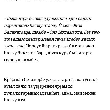
– Бына инде өс йыл дауамында аҙна һайын
йәрминкәлә һатыу итәбеҙ. Йома – Яңы
Балаҡатайҙа, шәмбе – Оло Ыҡтамаҡта. Беҙ тәм-
том ашамлыҡтар менән сауҙа итәбеҙ, халыҡ
яҡшы ала.
Йөрөүе йырағыраҡ, әлбиттә, ләкин
һатыу бик яҡшы бара, шуға күрә был яҡтарға
ҡыуанып киләбеҙ.
Крәҫтиән (фермер) хужалыҡтары ғына түгел, ә
ауыл халҡы ла үҙҙәренең ярҙамсы
хужалыҡтарынан алған һөт, ҡаймаҡ, май менән
һатыу итә.