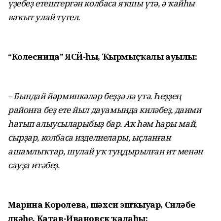
үҙебеҙ етештергән колбаса яҡшы үтә, ә ҡайһы
ваҡыт улай түгел.
“Колесница” ЯСЙ-һы, Ҡырмыҫҡалы ауылы:
– Бындай йәрминкәләр беҙҙә лә үтә. Һеҙҙең
районға беҙ ете йыл дауамында киләбеҙ, даими
һатып алыусыларыбыҙ бар. Аҡ һәм һары май,
сырҙар, колбаса изделиелары, ыҫланған
ашамлыҡтар, шулай уҡ туңдырылған ит менән
сауҙа итәбеҙ.
Марина Королева, шәхси эшҡыуар, Силәбе
өлкәһе, Катав-Ивановск ҡалаһы: