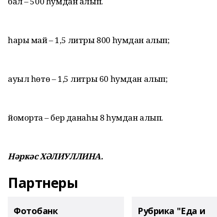
бал – 500 һумдан алып.
һары май – 1,5 литры 800 һумдан алып;
ауыл һөтө – 1,5 литры 60 һумдан алып;
йомортҡа – бер данаһы 8 һумдан алып.
Нәркәс ХӘЛИУЛЛИНА.
Партнеры
Фотобанк
Рубрика "Еда и