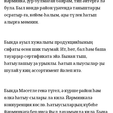
йәрминкә, ҙур булмаған байрам, тип әйтергә лә
була. Был көндө район үҙәгендә таныштарҙы
осратыр-ға, кейем-һалым, аҙыҡ-түлек һатып
алырға мөмкин.
Бында ауыл хужалығы продукцияһының
сифаты өсөн шик тыумай. Ит, һөт, бал һәм башҡа
тауарҙар сертификатҡа эйә. Бынан тыш,
һатыулашыу ҙа урынлы. Һатып алыусылар-ҙы
шулай уҡ киң ассортимент йәлеп итә.
Бында Мәсетле генә түгел, ә күрше район һәм
өлкә һатыу-сылары ла килә. Йәрминкәлә
конкуренция көслө. Һатыусыларҙың күбеһе
йәрминкәгә бер нисә йыл дауамында килә. Бына