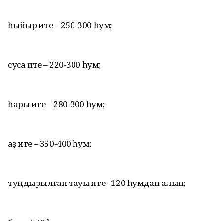
һыйыр ите – 250-300 һум;
сусҡа ите – 220-300 һум;
һарыҡ ите – 280-300 һум;
ҡаҙ ите – 350-400 һум;
туңдырылған тауыҡ ите –120 һумдан алып;