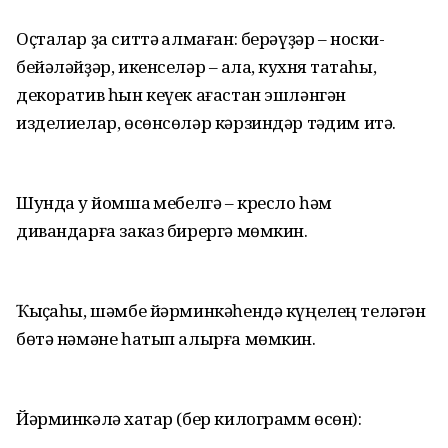
Оҫталар ҙа ситтә ҡалмаған: берәүҙәр – носки-
бейәләйҙәр, икенселәр – ҡалаҡ, кухня таҡтаһы,
декоратив һын кеүек ағастан эшләнгән
изделиелар, өсөнсөләр кәрзиндәр тәҡдим итә.
Шунда уҡ йомшаҡ мебелгә – кресло һәм
дивандарға заказ бирергә мөмкин.
Ҡыҫҡаһы, шәмбе йәрминкәһендә күңелең теләгән
бөтә нәмәне һатып алырға мөмкин.
Йәрминкәлә хаҡтар (бер килограмм өсөн):