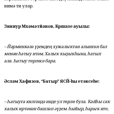
нимә ти улар.
Зиннур Мөхәмәтйәнов, Көршәле ауылы:
– Йәрминкәлә үҙемдең хужалыҡтан алынған бал
менән һатыу итәм. Халыҡ ҡыҙыҡһына, һатып
ала. Һатыу төрлөсә бара.
Әсләм Хафизов, “Батыр” ЯСЙ-һы етәксеһе:
– Һатыуға килгәндә инде ул төрлө була. Ҡайһы саҡ
халыҡ иртәнән башлап әүҙем. һыйыр, һарыҡ ите,