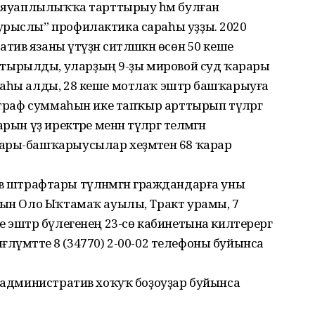
в яуаплылыҡҡа тарттырыу һәм булған
урыслы” профилактика сараһы уҙҙы. 2020
в язаны үтәүҙән ситләшкән өсөн 50 кеше
тырылды, уларҙың 9-ҙы мировой суд ҡарары
заһы алды, 28 кеше мотлаҡ эштәр башҡарыуға
штраф суммаһын ике тапҡыр арттырып түләргә
н үҙ иректәре менән түләргә теләмәгән
ары-башҡарыусылар хеҙмәтенә 68 ҡарар
атив штрафтары түләнмәгән граждандарға уны
рын Оло Ыҡтамаҡ ауылы, Тракт урамы, 7
 эштәр бүлегенең 23-сө кабинетына килтерергә
мәғлүмәтте 8 (34770) 2-00-02 телефоны буйынса
а административ хоҡуҡ боҙоуҙар буйынса