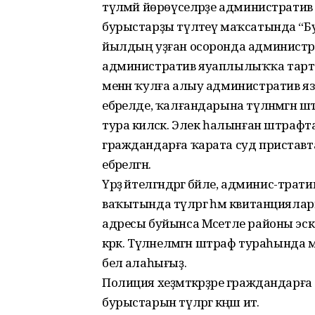
түләмәй йөрөүселәрҙе администрати
бурыстарҙы түләтеү маҡсатында “Б
йылдың уҙған осоронда администрати
административ яуаплылыҡҡа тарт
менән ҡулға алыу административ я
ебәрелде, ҡалғандарына түләнмәгән 
тура киләсәк. Элек һалынған штрафтары
граждандарға ҡарата суд приставт
ебәрелгән.
Үрҙә әйтелгәндәргә бәйле, админис-тр
ваҡытында түләргә һәм квитанцияла
адресы буйынса Мәсетле районы эске
кәрәк. Түләнелмәгән штраф тураһында 
белә алаһығыҙ.
Полиция хеҙмәткәрҙәре граждандарғ
бурыстарын түләргә кәңәш итә.