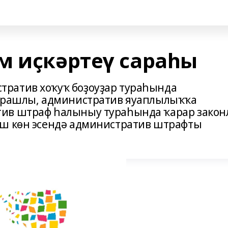
м иҫкәртеү сараһы
ратив хоҡуҡ боҙоуҙар тураһында
 ярашлы, административ яуаплылыҡҡа
ив штраф һалыныу тураһында ҡарар зако
ыш көн эсендә административ штрафты