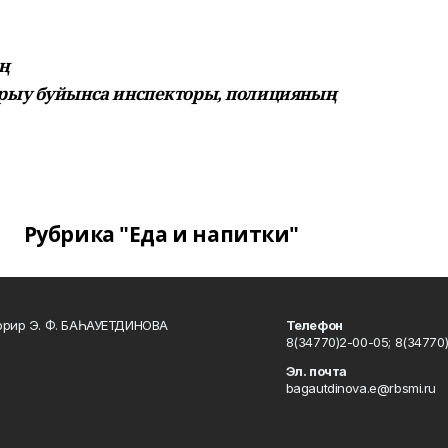
ң
рыу буйынса инспекторы, полицияның
Рубрика "Еда и напитки"
ррир Э. Ф. БАҺАУЕТДИНОВА
Телефон
8(34770)2-00-05; 8(34770)
Эл. почта
bagautdinova.e@rbsmi.ru