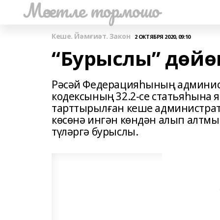
Мәсетле тормошо
Кеше. Йәмғиәт. Закон
2 ОКТЯБРЯ 2020, 09:10
“Бурыслы” дөйө
Рәсәй Федерацияһының админист
кодексының 32.2-се статьяһына
тарттырылған кеше администрат
көсөнә ингән көндән алып алтм
түләргә бурыслы.