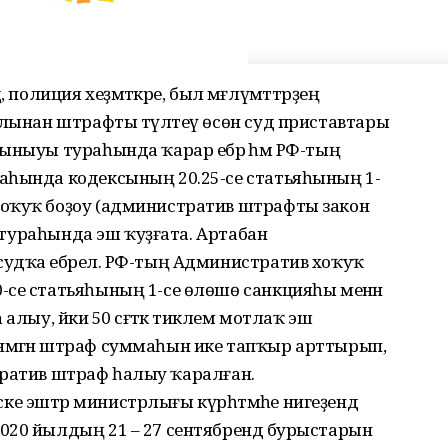
дә, полиция хеҙмәткәре, был мәғлүмәттәрҙең
слынан штрафты түләтеү өсөн суд приставтары
ыныуы тураһында ҡарар ебәрә һәм РФ-тың
аһында кодексының 20.25-се статьяһының 1-
оҡуҡ боҙоу (административ штрафты закон
) тураһында эш ҡуҙғата. Артабан
удҡа ебәрелә. РФ-тың Административ хоҡуҡ
-се статьяһының 1-се өлөшө санкцияһы менән
алыу, йәки 50 сәғәткә тиклем мотлаҡ эш
мәгән штраф суммаһын ике тапҡыр арттырып,
истратив штраф һалыу ҡаралған.
 эштәр министрлығы күрһәтмәһе нигеҙендә
020 йылдың 21 – 27 сентябрендә бурыстарын