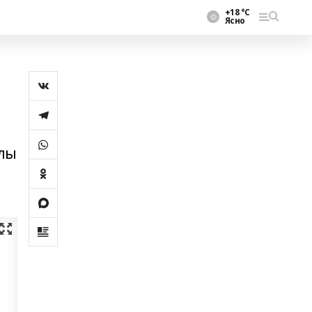
+18 °С
Ясно
нлы