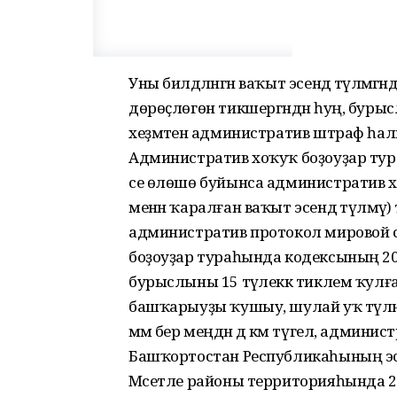
Уны билдәләнгән ваҡыт эсендә түләмәгән
дөрөҫлөгөн тикшергәндән һуң, буры
хеҙмәтенә административ штраф һал
Административ хоҡуҡ боҙоуҙар тур
се өлөшө буйынса административ х
менән ҡаралған ваҡыт эсендә түләмәү
административ протокол мировой с
боҙоуҙар тураһында кодексының 20
бурыслыны 15 тәүлеккә тиклем ҡулға 
башҡарыуҙы ҡушыу, шулай уҡ түлән
әммә бер меңдән дә кәм түгел, админ
Башҡортостан Республикаһының эске
Мәсетле районы территорияһында 2