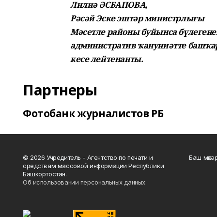
Лилиә ӘСБАПОВА,
Рәсәй Эске эштәр министрлығы
Мәсетле районы буйынса бүлегене
административ ҡануниәтте башҡа
кесе лейтенанты.
Партнеры
Фотобанк журналистов РБ
© 2026 Учредитель - Агентство по печати и
Баш мөхә
средствам массовой информации Республики
Башкортостан.
Об использовании персональных данных