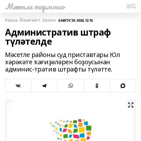
Мәсетле тормошо
Кеше. Йәмғиәт. Закон
6 АВГУСТА 2020, 12:15
Административ штраф
түләтелде
Мәсетле районы суд приставтары Юл
хәрәкәте ҡағиҙәләрен боҙоусынан
админис-тратив штрафты түләтте.