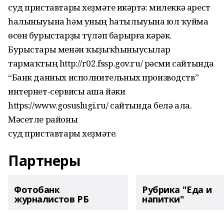
суд приставтары хеҙмәте иҫкәртә: милеккә арест
һалыныуына һәм уның һатылыуына юл ҡуймаҫ
өсөн бурыстарҙы түләп барырға кәрәк.
Бурыстары менән ҡыҙыҡһыныусылар
тармаҡтың http://r02.fssp.gov.ru/ рәсми сайтында
“Банк данных исполнительных производств”
интернет-сервисы аша йәки
https://www.gosuslugi.ru/ сайтында белә ала.
Мәсетле районы
суд приставтары хеҙмәте.
Партнеры
Фотобанк
Рубрика "Еда и
журналистов РБ
напитки"