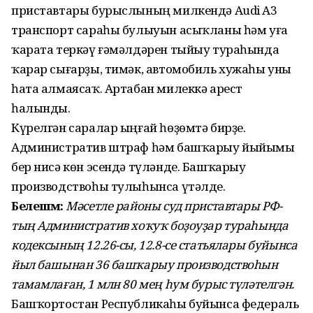
приставтары бурыслының милкендә Audi A3
транспорт сараһы булыуын асыҡланы һәм уға
ҡарата теркәү ғәмәлдәрен тыйыу тураһында
ҡарар сығарҙы, тимәк, автомобиль хужаһы уны
һата алмаясаҡ. Артабан милеккә арест
һалынды.
Күрелгән саралар ыңғай һөҙөмтә бирҙе.
Административ штраф һәм башҡарыу йыйымы
бер нисә көн эсендә түләнде. Башҡарыу
производствоһы тулыһынса үтәлде.
Белешмә:
Мәсетле районы суд приставтары РФ-
тың Административ хоҡуҡ боҙоуҙар тураһында
кодексының 12.26-сы, 12.8-се статьялары буйынса
йыл башынан 36 башҡарыу производствоһын
тамамлаған, 1 млн 80 мең һум бурыс түләтелгән.
Башҡортостан Республикаһы буйынса федераль