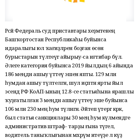
Рәсәй Федераль суд приставтары хеҙмәтенең
Башҡортостан Республикаһы буйынса
идаралығы юл ҡағиҙәләрен боҙған өсөн
бурыстарын түләтеүгә айырыу-са иғтибар бүлә.
Әлеге категория буйынса 2019 йылдың 6 айында
186 меңдән ашыу үтәтеү эшен япты. 129 млн
һумдан ашыу түләтелгән, шул иҫәптән ярты йыл
эсендә РФ КоАП-ының 12.8-се статьяһына ярашлы
ҡуҙғатылған 3 меңдән ашыу үтәтеү эше буйынса
106 млн 230 мең һум түләнгән. Әйтеп үтергә кәрәк,
был статья санкциялары 30 мең һум күләмендәге
административ штраф- тарҙы ғына түгел,
водитель таныҡлығынан мәхрүм итеүҙе лә күҙ