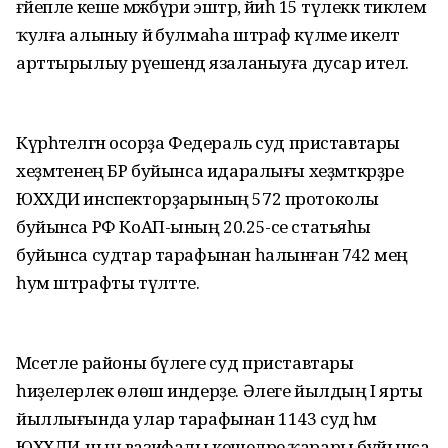
ғәйепле кеше мәжбүри эштәр, йәиһә 15 тәүлеккә тиклем
ҡулға алыныу йә булмаһа штраф күләме икеләтә
арттырылыу рәүешендә язаланыуға дусар ителә.
Күрһәтелгән осорҙа Федераль суд приставтары
хеҙмәтенең БР буйынса идаралығы хеҙмәткәрҙәре
ЮХХДИ инспекторҙарының 572 протоколы
буйынса РФ КоАП-ының 20.25-се статьяһы
буйынса судтар тарафынан һалынған 742 мең
һум штрафты түләтте.
Мәсетле районы бүлеге суд приставтары
һиҙелерлек өлөш индерҙе. Әлеге йылдың I ярты
йыллығында улар тарафынан 1143 суд һәм
ЮХХДИ-ның вазифалы кешеләре ҡарары буйынса