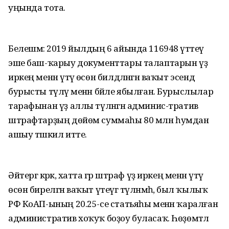
уңында тота.
Белешмә: 2019 йылдың 6 айында 116948 үтәтеү
эше баш-ҡарыу документтары талаптарын үҙ
иркең менән үтәү өсөн билдәләнгән ваҡыт эсендә
бурысты түләү менән бәйле ябылған. Бурыслылар
тарафынан үҙ аллы түләнгән админис-тратив
штрафтарҙың дөйөм суммаһы 80 млн һумдан
ашыу тәшкил итте.
Әйтергә кәрәк, хатта әгәр штраф үҙ иркең менән үтәү
өсөн бирелгән ваҡыт үтеүгә түләнмәһә, был ҡылыҡ
РФ КоАП-ының 20.25-се статьяһы менән ҡаралған
административ хоҡуҡ боҙоу буласаҡ. Һөҙөмтәлә