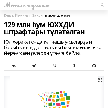
Мәсетле тормошо
Кеше. Йәмғиәт. Закон
30 ИЮЛЯ 2019, 08:01
129 млн һум ЮХХДИ
штрафтары түләтелгән
Юл хәрәкәтендә ҡатнашыу-сыларҙың
барыһының да һаулығы һәм именлеге юл
йөрөү ҡағиҙәләрен үтәүгә бәйле.