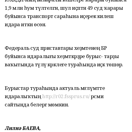
1,9 млн һум түләтелгән, шул иҫәптән 49 суд ҡарары
буйынса транспорт сараһына иҫерек килеш
идара иткән өсөн.
Федераль суд приставтары хеҙмәтенең БР
буйынса идаралығы хеҙмәткәрҙәре бурыс- тарҙы
ваҡытында түләү кәрәклеге тураһында иҫкә төшөрә.
Бурыстар тураһында актуаль мәғлүмәтте
идаралыҡтың
http://r02.fssprus.ru/
рәсми
сайтында белергә мөмкин.
Лилиә БАЕВА,