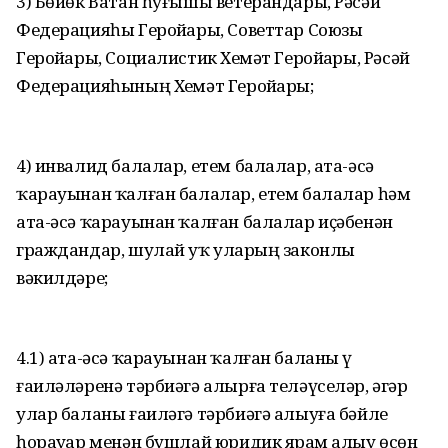
3) Бөйөк Ватан һуғышы ветерандары, Рәсәй
Федерацияһы Геройҙары, Советтар Союзы
Геройҙары, Социалистик Хеҙмәт Геройҙары, Рәсәй
Федерацияһының Хеҙмәт Геройҙары;
4) инвалид балалар, етем балалар, ата-әсә
ҡарауынан ҡалған балалар, етем балалар һәм
ата-әсә ҡарауынан ҡалған балалар иҫәбенән
граждандар, шулай уҡ уларҙың законлы
вәкилдәре;
4.1) ата-әсә ҡарауынан ҡалған баланы үҙ
ғаиләләренә тәрбиәгә алырға теләүселәр, әгәр
улар баланы ғаиләгә тәрбиәгә алыуға бәйле
һорауҙар менән бушлай юридик ярҙам алыу өсөн