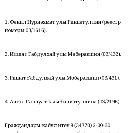
1. Фәнил Нуриәхмәт улы Ғиниәтуллин (реестр
номеры 03/1616).
2. Илшат Ғабдулхай улы Мөбәрәкшин (03/432).
3. Ришат Ғабдулхай улы Мөбәрәкшин (03/431).
4. Айгөл Салауат ҡыҙы Ғиниәтуллина (03/2196).
Граждандарҙы ҡабул итеү 8 (34770) 2-00-30