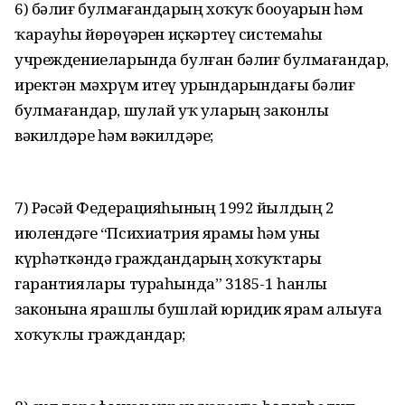
6) бәлиғ булмағандарҙың хоҡуҡ боҙоуҙарын һәм
ҡарауһыҙ йөрөүҙәрен иҫкәртеү системаһы
учреждениеларында булған бәлиғ булмағандар,
иректән мәхрүм итеү урындарындағы бәлиғ
булмағандар, шулай уҡ уларҙың законлы
вәкилдәре һәм вәкилдәре;
7) Рәсәй Федерацияһының 1992 йылдың 2
июлендәге “Психиатрия ярҙамы һәм уны
күрһәткәндә граждандарҙың хоҡуҡтары
гарантиялары тураһында” 3185-1 һанлы
законына ярашлы бушлай юридик ярҙам алыуға
хоҡуҡлы граждандар;