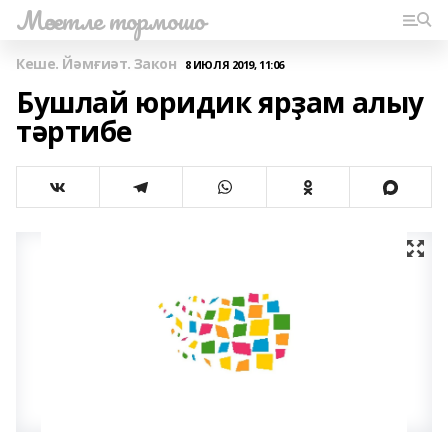
Мәсетле тормошо
Кеше. Йәмғиәт. Закон
8 ИЮЛЯ 2019, 11:06
Бушлай юридик ярҙам алыу
тәртибе