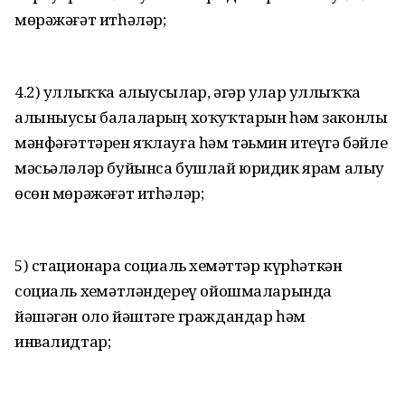
мөрәжәғәт итһәләр;
4.2) уллыҡҡа алыусылар, әгәр улар уллыҡҡа
алыныусы балаларҙың хоҡуҡтарын һәм законлы
мәнфәғәттәрен яҡлауға һәм тәьмин итеүгә бәйле
мәсьәләләр буйынса бушлай юридик ярҙам алыу
өсөн мөрәжәғәт итһәләр;
5) стационарҙа социаль хеҙмәттәр күрһәткән
социаль хеҙмәтләндереү ойошмаларында
йәшәгән оло йәштәге граждандар һәм
инвалидтар;