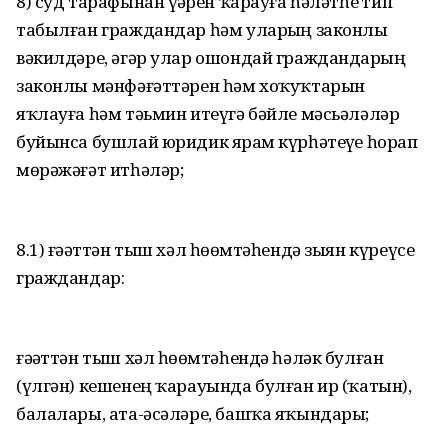
8) суд тарафынан үҙҙәрен ҡарауға һәләтһеҙ тип
табылған граждандар һәм уларҙың законлы
вәкилдәре, әгәр улар ошондай граждандарҙың
законлы мәнфәғәттәрен һәм хоҡуҡтарын
яҡлауға һәм тәьмин итеүгә бәйле мәсьәләләр
буйынса бушлай юридик ярҙам күрһәтеүҙе һорап
мөрәжәғәт итһәләр;
8.1) ғәҙәттән тыш хәл һөҙөмтәһендә зыян күреүсе
граждандар:
ғәҙәттән тыш хәл һөҙөмтәһендә һәләк булған
(үлгән) кешенең ҡарауында булған ир (ҡатын),
балалары, ата-әсәләре, башҡа яҡындары;