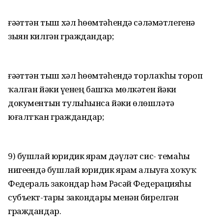
ғәҙәттән тыш хәл һөҙөмтәһендә сәләмәтлегенә
зыян килгән граждандар;
ғәҙәттән тыш хәл һөҙөмтәһендә торлаҡһыҙ тороп
ҡалған йәки үҙенең башҡа мөлкәтен йәки
документын тулыһынса йәки өлөшләтә
юғалтҡан граждандар;
9) бушлай юридик ярҙам дәүләт сис- темаһы
нигеҙендә бушлай юридик ярҙам алыуға хоҡуҡ
Федераль закондар һәм Рәсәй Федерацияһы
субъект-тары закондары менән бирелгән
граждандар.