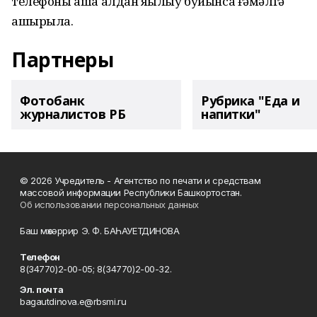
телефоны аша алдан яҙылыу буйынса ғәмәлгә
ашырыла.
Партнеры
Фотобанк
Рубрика "Еда и
журналистов РБ
напитки"
© 2026 Учредитель - Агентство по печати и средствам
массовой информации Республики Башкортостан.
Об использовании персональных данных
Баш мөхәррир Э. Ф. БАҺАУЕТДИНОВА
Телефон
8(34770)2-00-05; 8(34770)2-00-32.
Эл. почта
bagautdinova.e@rbsmi.ru