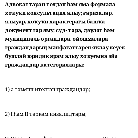
Адвокаттарҙан телдән һәм яҙма формала
хоҡуҡи консультация алыу; ғаризалар,
ялыуҙар, хоҡуҡи характерҙағы башҡа
документтар яҙыу; суд- тарҙа, дәүләт һәм
муниципаль органдарҙа, ойошмаларҙа
граждандарҙың мәнфәғәттәрен яҡлау кеүек
бушлай юридик ярҙам алыу хоҡуғына эйә
граждандар категориялары:
1) аҙ тәьмин ителгән граждандар;
2) I һәм II төркөм инвалидтары;