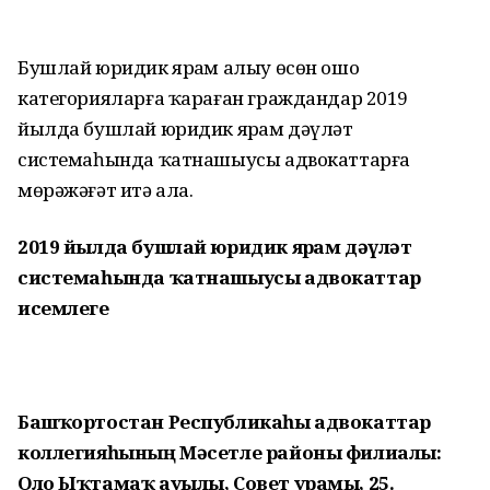
Бушлай юридик ярҙам алыу өсөн ошо
категорияларға ҡараған граждандар 2019
йылда бушлай юридик ярҙам дәүләт
системаһында ҡатнашыусы адвокаттарға
мөрәжәғәт итә ала.
2019 йылда бушлай юридик ярҙам дәүләт
системаһында ҡатнашыусы адвокаттар
исемлеге
Башҡортостан Республикаһы адвокаттар
коллегияһының Мәсетле районы филиалы:
Оло Ыҡтамаҡ ауылы, Совет урамы, 25.