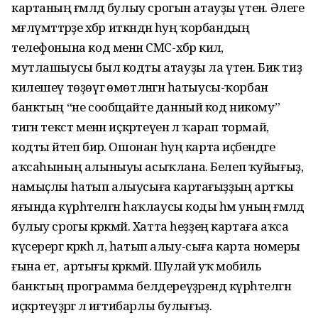
картаның ғәмәлдә булыу срогын атауҙы үтенә. Әлеге
мәғлүмәттәрҙе хәбәр иткәндән һуң ҡорбандың
телефонына код менән СМС-хәбәр килә,
мутлашыусы был кодты атауҙы ла үтенә. Бик тиҙ
килешеү төҙөүгә өмөтләнгән һатыусы-ҡорбан
банктың “не сообщайте данный код никому”
тигән текст менән иҫкәртеүенә лә ҡарап тормай,
кодты әйтеп бирә. Ошонан һуң карта иҫәбендәге
аҡсаһының алыныуы асыҡлана. Белеп ҡуйығыҙ,
намыҫлы һатып алыусыға картағыҙҙың артҡы
яғында күрһәтелгән һаҡлаусы коды һәм уның ғәмәлдә
булыу срогы кәрәкмәй. Хатта һеҙҙең картаға аҡса
күсерергә кәрәкһә лә, һатып алыу-сыға карта номеры
ғына етә, ә артығы кәрәкмәй. Шулай уҡ мобиль
банктың программа белдереүҙәрендә күрһәтелгән
иҫкәртеүҙәргә лә иғтибарлы булығыҙ.