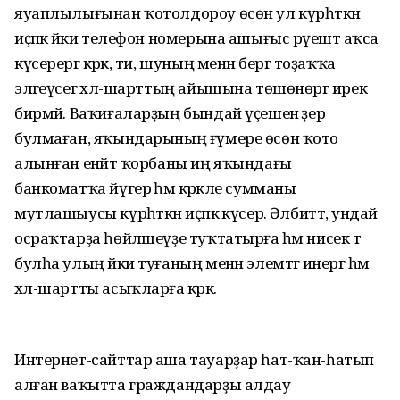
яуаплылығынан ҡотолдороу өсөн ул күрһәткән
иҫәпкә йәки телефон номерына ашығыс рәүештә аҡса
күсерергә кәрәк, ти, шуның менән бергә тоҙаҡҡа
эләгеүсегә хәл-шарттың айышына төшөнөргә ирек
бирмәй. Ваҡиғаларҙың бындай үҫешенә әҙер
булмаған, яҡындарының ғүмере өсөн ҡото
алынған енәйәт ҡорбаны иң яҡындағы
банкоматҡа йүгерә һәм кәрәкле сумманы
мутлашыусы күрһәткән иҫәпкә күсерә. Әлбиттә, ундай
осраҡтарҙа һөйләшеүҙе туҡтатырға һәм нисек тә
булһа улың йәки туғаның менән элемтәгә инергә һәм
хәл-шартты асыҡларға кәрәк.
Интернет-сайттар аша тауарҙар һат-ҡан-һатып
алған ваҡытта граждандарҙы алдау