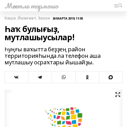
Мәсетле тормошо
Кеше. Йәмғиәт. Закон
26 МАРТА 2019, 11:05
Һаҡ булығыҙ,
мутлашыусылар!
Һуңғы ваҡытта беҙҙең район
территорияһында ла телефон аша
мутлашыу осраҡтары йышайҙы.