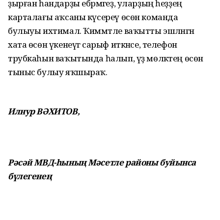
ҙырған һандарҙы ебәрмәгеҙ, уларҙың һеҙҙең
карталағы аҡсаны күсереү өсөн команда
булыуы ихтимал. Ҡиммәтле ваҡытты эшләнгән
хата өсөн үкенеүгә сарыф иткәнсе, телефон
трубкаһын ваҡытында һалып, үҙ мөлкәтең өсөн
тыныс булыу яҡшыраҡ.
Илнур ВӘХИТОВ,
Рәсәй МВД-һының Мәсетле районы буйынса
бүлегенең