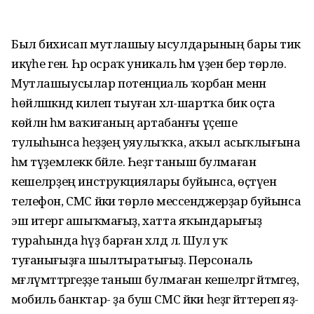
Был бихисап мутлашыу ысулдарының бары тик
икәүһе генә. Һәр осраҡ уникаль һәм үҙенә бер төрлө.
Мутлашыусылар потенциаль ҡорбан менән
һөйләшкәндә килеп тыуған хәл-шартҡа бик оҫта
көйләнә һәм ваҡиғаның артабанғы үҫеше
тулыһынса һеҙҙең уяулыҡҡа, аҡыл асыҡлығына
һәм түҙемлеккә бәйле. Һеҙгә таныш булмаған
кешеләрҙең инструкциялары буйынса, өҫтәүенә
телефон, СМС йәки төрлө мессенджерҙар буйынса
эш итергә ашыҡмағыҙ, хатта яҡындарығыҙ
тураһында һүҙ барған хәлдә лә. Шул уҡ
туғанығыҙға шылтыратығыҙ. Персональ
мәғлүмәттәргеҙҙе таныш булмаған кешеләргә әйтмәгеҙ,
мобиль банктар- ҙа буш СМС йәки һеҙгә әйттереп яҙ-