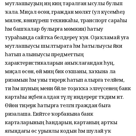
мутлашыуҙың иң киң таралған ысулы булып
ҡала. Миҫал өсөн, граждан мөлкәт (ул күсемһеҙ
милек, көнкүреш техникаһы, транспорт сараһы
һәм башҡалар булырға мөмкин) һатыу
тураһында сайтҡа белдереү ҡуя. Оҙаҡламай уға
мутлашыусы шылтырата һәм һатылыусы йәки
һатып алыныусы предметтың
характеристикаларын аныҡлағандан һуң,
миҫал өсөн, өй миңә бик оҡшаны, хаҡына ла
ризамын һәм уны тиҙерәк һатып алырға теләйем,
ти һәм шуның менән бәйле тоҙаҡҡа эләгеүсенең банк
картаһы иҫәбенә алдан түләү индерергә тәҡдим итә.
Өйөн тиҙерәк һатырға теләгән граждан быға
ризалаша. Енәйәтсе ҡорбанына банк
карталарының һандарын, картаның артҡы
яғындағы өс урынлы кодын һәм шулай уҡ