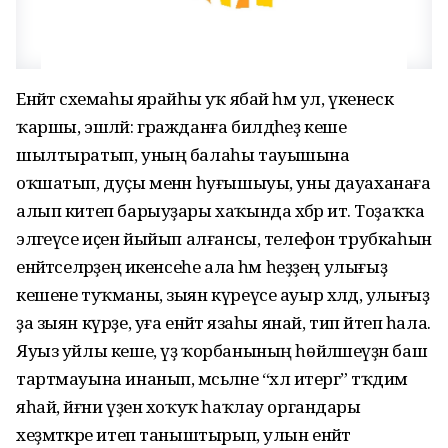
Енәйәт схемаһы ярайһы уҡ ябай һәм ул, үкенескә
ҡаршы, эшләй: гражданға билдәһеҙ кеше
шылтыратып, уның балаһы тауышына
оҡшатып, дуҫы менән һуғышыуы, уны дауаханаға
алып китеп барыуҙары хаҡында хәбәр итә. Тоҙаҡҡа
эләгеүсе иҫен йыйып алғансы, телефон трубкаһын
енәйәтселәрҙең икенсеһе ала һәм һеҙҙең улығыҙ
кешене туҡманы, зыян күреүсе ауыр хәлдә, улығыҙ
ҙа зыян күрҙе, уға енәйәт язаһы янай, тип әйтеп һала.
Яуыз уйлы кеше, үҙ ҡорбанының һөйләшеүҙән баш
тартмауына инанып, мәсьәләне “хәл итергә” тәҡдим
яһай, йәғни үҙен хоҡуҡ һаҡлау органдары
хеҙмәткәре итеп таныштырып, улын енәйәт