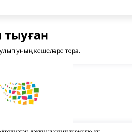
п тыуған
улып уның кешеләре тора.
 өйрәнмәгән, ләкин уларҙың тормошо, көн