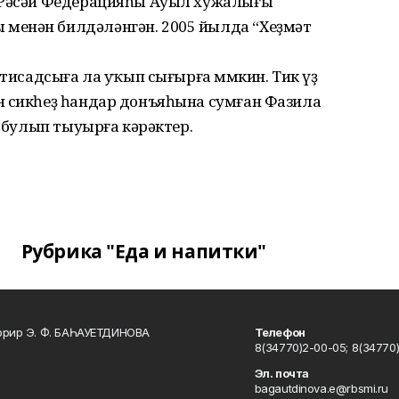
е Рәсәй Федерацияһы Ауыл хужалығы
менән билдәләнгән. 2005 йылда “Хеҙмәт
ҡтисадсыға ла уҡып сығырға мөмкин. Тик үҙ
н сикһеҙ һандар донъяһына сумған Фазила
р булып тыуырға кәрәктер.
Рубрика "Еда и напитки"
ррир Э. Ф. БАҺАУЕТДИНОВА
Телефон
8(34770)2-00-05; 8(34770)
Эл. почта
bagautdinova.e@rbsmi.ru