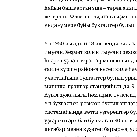
һайын башҡарған эше – тәрән аҡы
ветераны Фазила Садиҡова яҙмышы
унда ғүмере буйы бухгалтер булып 
Ул 1950 йылдың 18 июлендә Бала
тыуған. Хеҙмәт юлын тыуған совхо
һөнәрен үҙләштерә. Тормош юлында
ғаилә күрше районға күсеп килә һә
участкаһына бухгалтер булып урын
машина-трактор станцияһын-да, 9
Ауыл хужалығы һәм аҙыҡ-түлек ид
Ул бухгалтер-ревизор булып эшләг
системаһында ҡәтғи үҙгәрештәр бул
үҙгәрештәр ябай булмаған 90-сы й
иғтибар менән күҙәтеп барыр-ға, ула