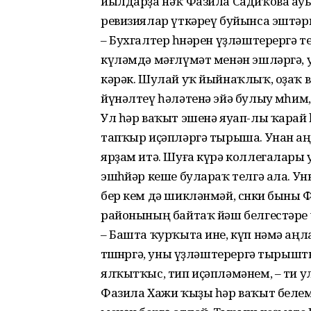
йылдарҙа нәҡ Фазила Садиҡова а
ревизиялар үткәреү буйынса эштәр
– Бухгалтер һөнәрен үҙләштерергә 
күләмдә мәғлүмәт менән эшләргә, у
кәрәк. Шулай уҡ йыйнаҡлыҡ, оҙаҡ 
йүнәлтеү һәләтенә эйә булыу мөһим,
Ул һәр ваҡыт эшенә яуап-лы ҡарай һә
тапҡыр иҫәпләргә тырыша. Унан аң
ярҙам итә. Шуға күрә коллегалары
эшһөйәр кеше булараҡ телгә ала. 
бер кем дә шикләнмәй, сөнки быны 
районының байтаҡ йәш белгестәре 
– Башта ҡурҡыта ине, күп нәмә аң
төшөнөргә, уны үҙләштерергә тырыш
ялҡытҡыс, тип иҫәпләмәнем, – ти ул
Фазила Хажи ҡыҙы һәр ваҡыт белем