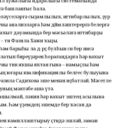
уыл хужалығы идаралығы системаһында
гә башланғыс һала.
теләүселәргә сыҙамлылыҡ, иғтибарлылыҡ, ҙур
ны анализларға һәм дөйөмләштерергә белергә
ваҡыт дауамында бер мәсьәләгә иғтибарҙы
 – ти Фазила Хажи ҡыҙы.
м барыһы ла дө-рөҫ булһын өсөн бер нисә
латып биреүҙәрен һорағандарға һәр ваҡыт
 уны тик яҡшы яҡтан ғына – намыҫлы һәм
Уның юғары квалификациялы белгес булыуына
Фазила Садиҡова эше менән иҫбатлай. Мәсетле
уның мәктәбе аша үтә.
лашылмай, ләкин һәр ваҡыт эштең асылына
тым. Һәм үҙемдең эшемде бер ҡасан да
.
ен камиллаштырыу өҫтөндә эшләй, заман