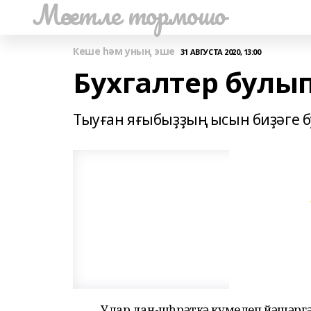
Мәсетле тормошо
Кеше һәм уның эше
31 АВГУСТА 2020, 13:00
Бухгалтер булы
Тыуған яғыбыҙҙың ысын биҙәге б
Улар дан-шөһрәткә күмелеп йәшәргә