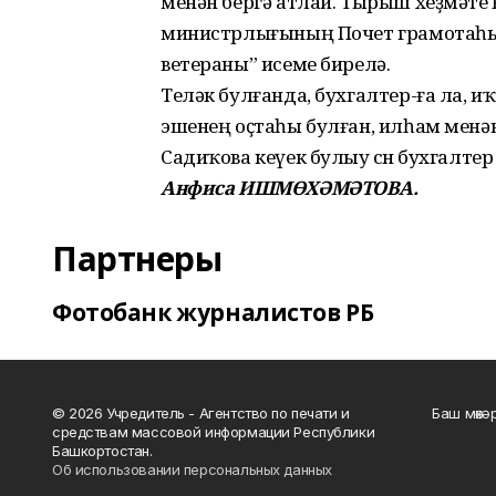
менән бергә атлай. Тырыш хеҙмәт
министрлығының Почет грамотаһы 
ветераны” исеме бирелә.
Теләк булғанда, бухгалтер-ға ла, и
эшенең оҫтаһы булған, илһам менә
Садиҡова кеүек булыу өсөн бухгалте
Анфиса ИШМӨХӘМӘТОВА.
Партнеры
Фотобанк журналистов РБ
© 2026 Учредитель - Агентство по печати и
Баш мөхә
средствам массовой информации Республики
Башкортостан.
Об использовании персональных данных