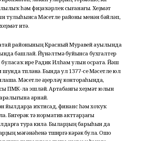
ллылыҡ һәм фиҙаҡәрлек сығанағы. Хеҙмәт
н тулыһынса Мәсетле районы менән бәйләп,
хеҙмәт итә.
ҡатай районының Красный Муравей ауылында
зында башлай. Йүнәлтмә буйынса бухгалтер
 буласаҡ ире Радик Илһам улын осрата. Йәш
м шунда төпләнә. Бында ул 1377-се Мәсетле юл
лаша. Мәсетле әҙерләү контораһында,
-сы ПМК-ла эшләй. Артабанғы хеҙмәт юлын
аралығына арнай.
ән йылдарҙа иҡтисад, финанс һәм хоҡуҡ
а. Бигерәк тә норматив акттарҙағы
ылдарға тура килә. Быларҙың барыһын да
рҙың мәғәнәһенә төшөнөргә кәрәк була. Ошо