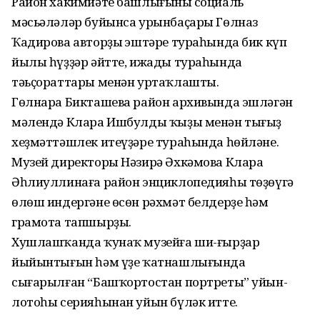
Район хакимиәте башлығының социаль
мәсьәләләр буйынса урынбаҫары Гөлназ
Ҡадирова авторҙың эштәре тураһында бик күп
йылы һүҙҙәр әйтте, ижады тураһында
тәьҫораттары менән уртаҡлашты.
Гөлнара Бикташева район архивында эшләгән
мәлендә Клара Ишбулды ҡыҙы менән тығыҙ
хеҙмәттәшлек итеүҙәре тураһында һөйләне.
Музей директоры Нәзирә Әхкәмова Клара
Әһлиуллинаға район энциклопедияһы төҙөүгә
өлөш индергәне өсөн рәхмәт белдерҙе һәм
грамота тапшырҙы.
Хушлашҡанда ҡунаҡ музейға ши-ғырҙар
йыйынтығын һәм үҙе ҡатнашлығында
сығарылған “Башҡортостан портреты” уйын-
лотоһы серияһынан уйын бүләк итте.