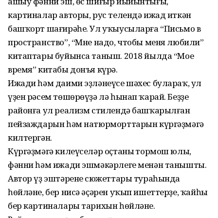
ашыу фәнни эш, өс шиғыр йыйынтығы,
картиналар авторы, рус телендә ижад иткән
башҡорт шағирәһе. Ул уҡыусыларға “Письмо в
пространство”, “Мне надо, чтобы меня любили”
китаптары буйынса таныш. 2018 йылда “Мое
время” китабы донъя күрә.
Ижади һәм даими эҙләнеүсе шәхес булараҡ, ул
үҙен рәсем төшөрөүҙә лә һынап ҡарай. Беҙҙең
районға ул реализм стилендә башҡарылған
пейзаждарын һәм натюрморттарын күргәҙмәгә
килтергән.
Күргәҙмәгә килеүселәр оҫтаның тормош юлы,
фәнни һәм ижади эшмәкәрлеге менән танышты.
Автор үҙ эштәренең сюжеттары тураһында
һөйләне, бер нисә әҫәрен уҡып ишеттерҙе, ҡайһы
бер картиналары тарихын һөйләне.