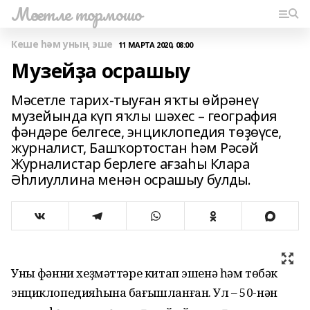
Мәсетле тормошо
Кеше һәм уның эше
11 МАРТА 2020, 08:00
Музейҙа осрашыу
Мәсетле тарих-тыуған яҡты өйрәнеү
музейында күп яҡлы шәхес – география
фәндәре белгесе, энциклопедия төҙөүсе,
журналист, Башҡортостан һәм Рәсәй
Журналистар берлеге ағзаһы Клара
Әһлиуллина менән осрашыу булды.
Уның фәнни хеҙмәттәре китап эшенә һәм төбәк
энциклопедияһына бағышланған. Ул – 50-нән