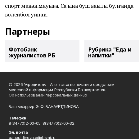
спорт менән мауыға. Саҡ ҡына буш ваҡыты булғанда
волейбол уйнай.
Партнеры
Фотобанк
Рубрика "Еда и
журналистов РБ
напитки"
© 2026 Учредитель - Агентство по печати и средствам
массовой информации Республики Башкортостан.
Об использовании персональных данных
Баш мөхәррир Э. Ф. БАҺАУЕТДИНОВА
Телефон
8(34770)2-00-05; 8(34770)2-00-32.
Эл. почта
bagautdinova.e@rbsmi.ru