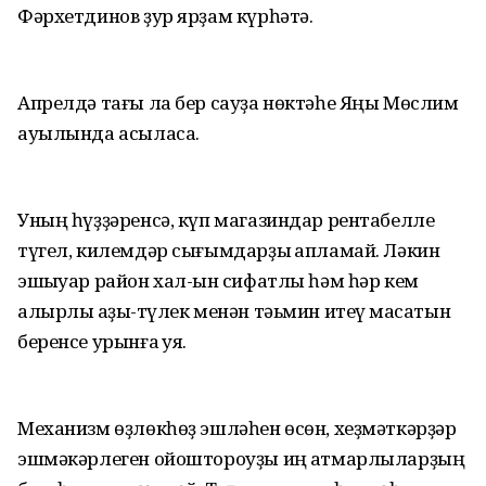
Фәрхетдинов ҙур ярҙам күрһәтә.
Апрелдә тағы ла бер сауҙа нөктәһе Яңы Мөслим
ауылында асыласаҡ.
Уның һүҙҙәренсә, күп магазиндар рентабелле
түгел, килемдәр сығымдарҙы ҡапламай. Ләкин
эшҡыуар район хал-ҡын сифатлы һәм һәр кем
алырлыҡ аҙыҡ-түлек менән тәьмин итеү маҡсатын
беренсе урынға ҡуя.
Механизм өҙлөкһөҙ эшләһен өсөн, хеҙмәткәрҙәр
эшмәкәрлеген ойоштороуҙы иң ҡатмарлыларҙың