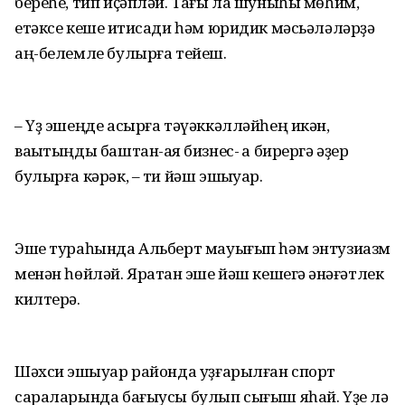
береһе, тип иҫәпләй. Тағы ла шуныһы мөһим,
етәксе кеше иҡтисади һәм юридик мәсьәләләрҙә
аң-белемле булырға тейеш.
– Үҙ эшеңде асырға тәүәккәлләйһең икән,
ваҡытыңды баштан-аяҡ бизнес- ҡа бирергә әҙер
булырға кәрәк, – ти йәш эшҡыуар.
Эше тураһында Альберт мауығып һәм энтузиазм
менән һөйләй. Яратҡан эше йәш кешегә ҡәнәғәтлек
килтерә.
Шәхси эшҡыуар районда уҙғарылған спорт
сараларында бағыусы булып сығыш яһай. Үҙе лә