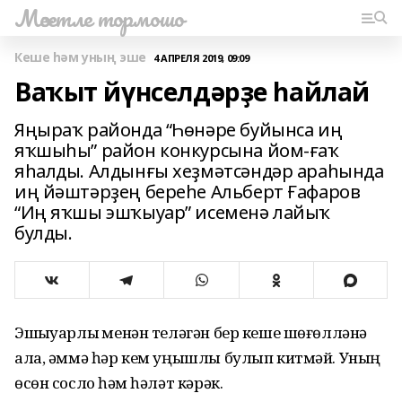
Мәсетле тормошо
Кеше һәм уның эше
4 АПРЕЛЯ 2019, 09:09
Ваҡыт йүнселдәрҙе һайлай
Яңыраҡ районда “Һөнәре буйынса иң
яҡшыһы” район конкурсына йом-ғаҡ
яһалды. Алдынғы хеҙмәтсәндәр араһында
иң йәштәрҙең береһе Альберт Ғафаров
“Иң яҡшы эшҡыуар” исеменә лайыҡ
булды.
Эшҡыуарлыҡ менән теләгән бер кеше шөғөлләнә
ала, әммә һәр кем уңышлы булып китмәй. Уның
өсөн сослоҡ һәм һәләт кәрәк.