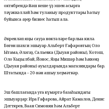
октябрендә йәш кеше үҙ эшен асырға
тәүәккәлләй һәм туҡланыу продукттары һатыу
буйынса әҙер бизнес һатып ала.
Әкренләп яңы сауҙа нөктәләре барлыҡҡа килә.
Бөгөн шәхси эшҡыуар Альберт Ғафаровтың Оло
Ыҡтамаҡ, Әләгәҙ, Сальевка (Дыуан районы), Ҡотош,
Оло Ҡыҙылбай, Йонос, Яңы Мишәр һәм Һикеяҙ
(Дыуан районы) ауылдарында магазиндары бар.
Штатында – 20-нән ашыу хеҙмәткәр.
Эш башлағанда уға күмәртә базаһындағы
эшҡыуарҙар: Ира Ғафарова, Айрат Камалов, Денис
Дегтярев, Ваан Симонян һәм Альберт