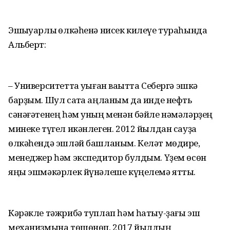
Эшҡыуарлыҡ өлкәһенә нисек килеүе тураһында
Альберт:
– Университетта уҡыған ваҡытта Себергә эшкә
барҙым. Шул саҡта аңланым да инде нефть
сәнәғәтенең һәм уның менән бәйле нәмәләрҙең
минеке түгел икәнлеген. 2012 йылдан сауҙа
өлкәһендә эшләй башланым. Келәт мөдире,
менеджер һәм экспедитор булдым. Үҙем өсөн
яңы эшмәкәрлек йүнәлеше күңелемә ятты.
Кәрәкле тәжрибә туплап һәм һатыу-ҙағы эш
механизмына төшөнөп, 2017 йылдың