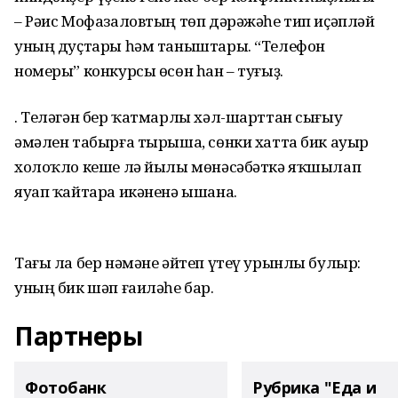
– Рәис Мофазаловтың төп дәрәжәһе тип иҫәпләй
уның дуҫтары һәм таныштары. “Телефон
номеры” конкурсы өсөн һан – туғыҙ.
. Теләгән бер ҡатмарлы хәл-шарттан сығыу
әмәлен табырға тырыша, сөнки хатта бик ауыр
холоҡло кеше лә йылы мөнәсәбәткә яҡшылап
яуап ҡайтара икәненә ышана.
Тағы ла бер нәмәне әйтеп үтеү урынлы булыр:
уның бик шәп ғаиләһе бар.
Партнеры
Фотобанк
Рубрика "Еда и