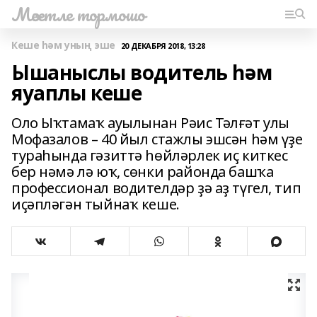
Мәсетле тормошо
Кеше һәм уның эше
20 ДЕКАБРЯ 2018, 13:28
Ышаныслы водитель һәм
яуаплы кеше
Оло Ыҡтамаҡ ауылынан Рәис Тәлғәт улы
Мофазалов – 40 йыл стажлы эшсән һәм үҙе
тураһында гәзиттә һөйләрлек иҫ киткес
бер нәмә лә юҡ, сөнки районда башҡа
профессионал водителдәр ҙә аҙ түгел, тип
иҫәпләгән тыйнаҡ кеше.