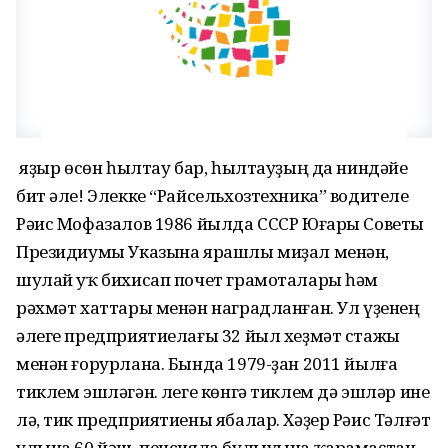
Ә яҙыр өсөн һылтау бар, һылтауҙың да ниндәйе
бит әле! Элекке “Райсельхозтехника” водителе
Рәис Мофазалов 1986 йылда СССР Юғары Советы
Президиумы Указына ярашлы миҙал менән,
шулай уҡ бихисап почет грамоталары һәм
рәхмәт хаттары менән наградланған. Ул үҙенең
әлеге предприятиелағы 32 йыл хеҙмәт стажы
менән ғорурлана. Бында 1979-ҙан 2011 йылға
тиклем эшләгән. Әлеге көнгә тиклем дә эшләр ине
лә, тик предприятиены ябалар. Хәҙер Рәис Тәлғәт
улына 60 йәш, пенсияла булыуына ҡарамаҫтан,