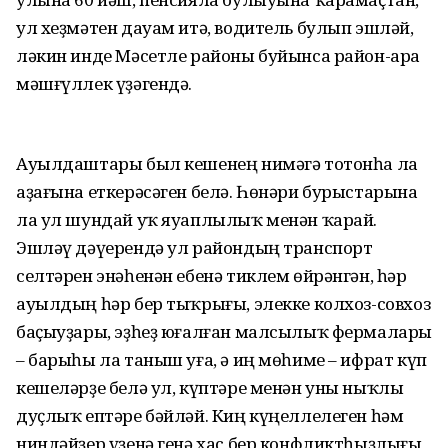
ул хеҙмәтен дауам итә, водитель булып эшләй,
ләкин инде Мәсетле районы буйынса район-ара
мәшғүллек үҙәгендә.
Ауылдаштары был кешенең нимәгә тотонһа ла
аҙағына еткерәсәген белә. Һөнәри бурыстарына
ла ул шундай уҡ яуаплылыҡ менән ҡарай.
Эшләү дәүерендә ул райондың транспорт
селтәрен энәһенән ебенә тиклем өйрәнгән, һәр
ауылдың һәр бер тыҡрығы, элекке колхоз-совхоз
баҫыуҙары, эҙһеҙ юғалған малсылыҡ фермалары
– барыһы ла таныш уға, ә иң мөһиме – ифрат күп
кешеләрҙе белә ул, күптәре менән уны ныҡлы
дуҫлыҡ ептәре бәйләй. Киң күңеллелеген һәм
ниндәйҙер үҙенә генә хас бер конфликтһыҙлығы