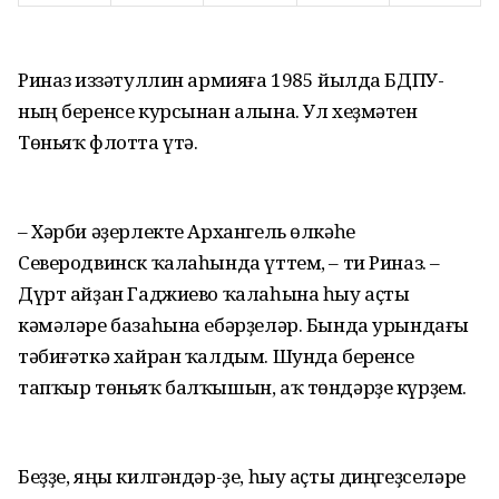
Риназ Ғиззәтуллин армияға 1985 йылда БДПУ-
ның беренсе курсынан алына. Ул хеҙмәтен
Төньяҡ флотта үтә.
– Хәрби әҙерлекте Архангель өлкәһе
Северодвинск ҡалаһында үттем, – ти Риназ. –
Дүрт айҙан Гаджиево ҡалаһына һыу аҫты
кәмәләре базаһына ебәрҙеләр. Бында урындағы
тәбиғәткә хайран ҡалдым. Шунда беренсе
тапҡыр төньяҡ балҡышын, аҡ төндәрҙе күрҙем.
Беҙҙе, яңы килгәндәр-ҙе, һыу аҫты диңгеҙселәре