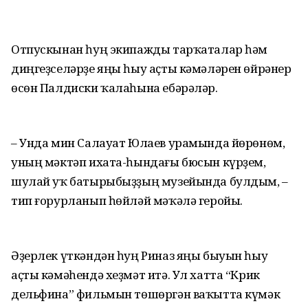
Отпускынан һуң экипажды тарҡаталар һәм
диңгеҙселәрҙе яңы һыу аҫты кәмәләрен өйрәнер
өсөн Палдиски ҡалаһына ебәрәләр.
– Унда мин Салауат Юлаев урамында йөрөнөм,
уның мәктәп ихата-һындағы бюсын күрҙем,
шулай уҡ батырыбыҙҙың музейында булдым, –
тип ғорурланып һөйләй мәҡәлә геройы.
Әҙерлек үткәндән һуң Риназ яңы быуын һыу
аҫты кәмәһендә хеҙмәт итә. Ул хатта “Крик
дельфина” фильмын төшөргән ваҡытта күмәк