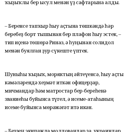
ҡыҙыҡлы бер ысул менән үҙ сафтарына алды.
– Беренсе тапҡыр һыу аҫтына төшкәндә һәр
беребеҙ борт тышынан бер плафон һыу эстек, –
тип иҫенә төшөрә Риназ, ә һуңынан солидол
менән буялған ҙур сүкеште үптек.
Шуныһы ҡыҙыҡ, моряктың әйтеүенсә, һыу аҫты
кәмәләрендә хеҙмәт иткән офицерҙар,
мичмандар һәм матростар бер-береһенә
званиеһы буйынса түгел, ә исеме-атаһының
исеме буйынса мөрәжәғәт итә икән.
– Беҙҙең экипажда молдовандар ҙа, украиндар