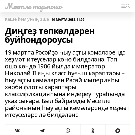
Мәсетле тормошо
Кеше һәм уның эше
19 МАРТА 2018, 11:29
Диңгеҙ төпкөлдәрен
буйһондороусы
19 мартта Рәсәйҙә Һыу аҫты кәмәләрендә
хеҙмәт итеүселәр көнө билдәләнә. Тап
ошо көндө 1906 йылда император
Николай II яңы класс һуғыш караптары –
һыу аҫты кәмәләрен Рәсәй империяһы
хәрби флоты караптары
классификацияһына индереү тураһында
указ сығара. Был байрамды Мәсетле
районының һыу аҫты кәмәләрендә хеҙмәт
итеүселәре лә билдәләне.