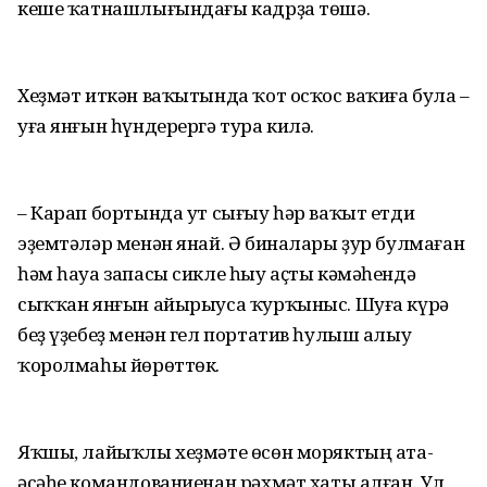
кеше ҡатнашлығындағы кадрҙа төшә.
Хеҙмәт иткән ваҡытында ҡот осҡос ваҡиға була –
уға янғын һүндерергә тура килә.
– Карап бортында ут сығыу һәр ваҡыт етди
эҙемтәләр менән янай. Ә биналары ҙур булмаған
һәм һауа запасы сикле һыу аҫты кәмәһендә
сыҡҡан янғын айырыуса ҡурҡыныс. Шуға күрә
беҙ үҙебеҙ менән гел портатив һулыш алыу
ҡоролмаһы йөрөттөк.
Яҡшы, лайыҡлы хеҙмәте өсөн моряктың ата-
әсәһе командованиенан рәхмәт хаты алған. Ул