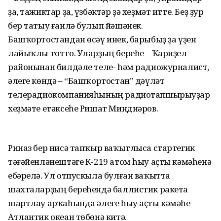
ҙа, тажиктар ҙа, үзбәктәр ҙә хеҙмәт итте. Беҙ ҙур
бер татыу ғаилә булып йәшәнек.
Башҡортостандан өсәү инек, барыбыҙ ҙа үҙен
лайыҡлы тотто. Уларҙың береһе – Ҡариҙел
районынан билдәле теле- һәм радиожурналист,
әлеге көндә – “Башҡортостан” дәүләт
телерадиокомпанияһының радиотапшырыуҙар
хеҙмәте етәксеһе Ришат Миндиәров.
Риназ бер нисә тапҡыр ваҡытлыса стартегик
тәғәйенләнештәге К-219 атом һыу аҫты кәмәһенә
ебәрелә. Ул отпускыла булған ваҡытта
шахталарҙың береһендә баллистик ракета
шартлау арҡаһында әлеге һыу аҫты кәмәһе
Атлантик океан төбөнә китә.