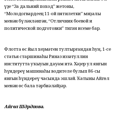
үҙе “За дальний поход” жетоны,
“Молодогвардеец 11-ой пятилетки” миҙалы
менән бүләкләнгән, “Отличник боевой и
политической подготовки” тигән исеме бар.
Флотта өс йыл хеҙмәтен тултырғандан һуң, 1-се
статья старшинаһы Риназ Ғиззәтуллин
институтта уҡыуын дауам итә. Хәҙер ул янғын
һүндереү машинаһы водителе булып 86-сы
янғын һүндереү часында эшләй. Ҡатыны Айгөл
менән өс бала тәрбиәләйҙәр.
Айгөл ШӘрӘпова.