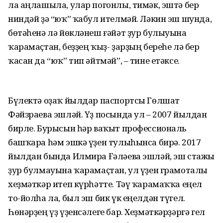
ла аңлашыла, улар погонлы, тимәк, эштә бер
ниндәй ҙә “юҡ” ҡабул ителмәй. Ләкин эш шунда,
бөтәһенә лә йөкләнеш ғәйәт ҙур булыуына
ҡарамаҫтан, беҙҙең ҡыҙ- ҙарҙың береһе лә бер
ҡасан да “юҡ” тип әйтмәй”, – тине етәксе.
Бүлектә оҙаҡ йылдар паспортсы Гөлшат
Фәйзраева эшләй. Үҙ посында ул – 2007 йылдан
бирле. Бурысын һәр ваҡыт профессиональ
башҡара һәм эшкә үҙен тулыһынса бирә. 2017
йылдан бында Илмира Ғәләева эшләй, эш стажы
ҙур булмауына ҡарамаҫтан, ул үҙен грамоталы
хеҙмәткәр итеп күрһәтте. Тәү ҡарамаҡҡа еңел
то-йолһа ла, был эш бик үк еңелдән түгел.
Һөнәрҙең үҙ үҙенсәлеге бар. Хеҙмәткәрҙәргә гел