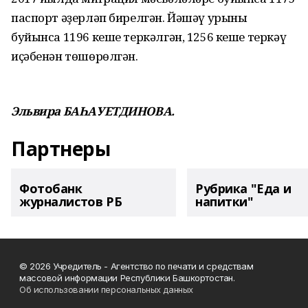
паспорт әҙерләп бирелгән. Йәшәү урыны
буйынса 1196 кеше теркәлгән, 1256 кеше теркәү
иҫәбенән төшөрөлгән.
Эльвира БАҺАУЕТДИНОВА.
Партнеры
Фотобанк
Рубрика "Еда и
журналистов РБ
напитки"
© 2026 Учредитель - Агентство по печати и средствам
массовой информации Республики Башкортостан.
Об использовании персональных данных