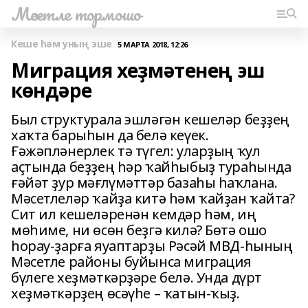
Мәсетле тормошо
Кеше һәм уның эше
5 МАРТА 2018, 12:26
Миграция хеҙмәтенең эш
көндәре
Был структурала эшләгән кешеләр беҙҙең
хаҡта барыһын да белә кеүек.
Ғәжәпләнерлек тә түгел: уларҙың ҡул
аҫтында беҙҙең һәр ҡайһыбыҙ тураһында
ғәйәт ҙур мәғлүмәттәр базаһы һаҡлана.
Мәсетлеләр ҡайҙа китә һәм ҡайҙан ҡайта?
Сит ил кешеләренән кемдәр һәм, иң
мөһиме, ни өсөн беҙгә килә? Бөтә ошо
һорау-ҙарға яуаптарҙы Рәсәй МВД-һының
Мәсетле районы буйынса миграция
бүлеге хеҙмәткәрҙәре белә. Унда дүрт
хеҙмәткәрҙең өсәүһе – ҡатын-ҡыҙ.