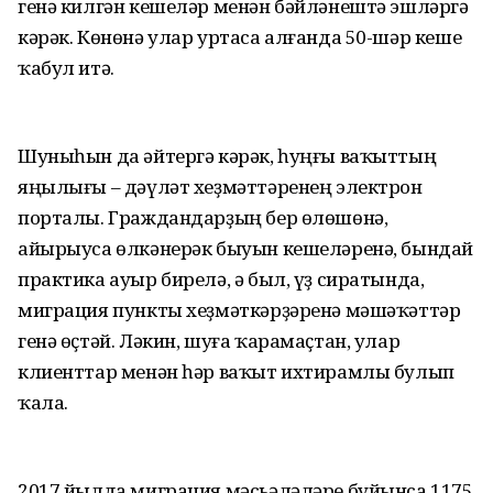
генә килгән кешеләр менән бәйләнештә эшләргә
кәрәк. Көнөнә улар уртаса алғанда 50-шәр кеше
ҡабул итә.
Шуныһын да әйтергә кәрәк, һуңғы ваҡыттың
яңылығы – дәүләт хеҙмәттәренең электрон
порталы. Граждандарҙың бер өлөшөнә,
айырыуса өлкәнерәк быуын кешеләренә, бындай
практика ауыр бирелә, ә был, үҙ сиратында,
миграция пункты хеҙмәткәрҙәренә мәшәҡәттәр
генә өҫтәй. Ләкин, шуға ҡарамаҫтан, улар
клиенттар менән һәр ваҡыт ихтирамлы булып
ҡала.
2017 йылда миграция мәсьәләләре буйынса 1175