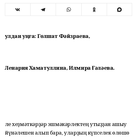
Һулдан уңға: Гөлшат Фәйзраева,
Ленария Хаматуллина, Илмира Ғәләева.
Әле хеҙмәткәрҙәр эшмәкәрлектең утыҙҙан ашыу
йүнәлешен алып бара, уларҙың күпселек өлөшө