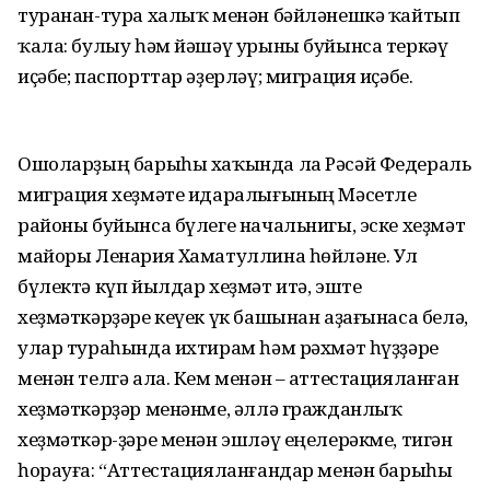
туранан-тура халыҡ менән бәйләнешкә ҡайтып
ҡала: булыу һәм йәшәү урыны буйынса теркәү
иҫәбе; паспорттар әҙерләү; миграция иҫәбе.
Ошоларҙың барыһы хаҡында ла Рәсәй Федераль
миграция хеҙмәте идаралығының Мәсетле
районы буйынса бүлеге начальнигы, эске хеҙмәт
майоры Ленария Хаматуллина һөйләне. Ул
бүлектә күп йылдар хеҙмәт итә, эште
хеҙмәткәрҙәре кеүек үк башынан аҙағынаса белә,
улар тураһында ихтирам һәм рәхмәт һүҙҙәре
менән телгә ала. Кем менән – аттестацияланған
хеҙмәткәрҙәр менәнме, әллә гражданлыҡ
хеҙмәткәр-ҙәре менән эшләү еңелерәкме, тигән
һорауға: “Аттестацияланғандар менән барыһы