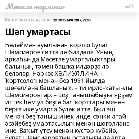
Мәсетле тормошо
Кеше һәм уның эше
29 ОКТЯБРЯ 2017, 21:00
Шәп умартасы
Һөләймән ауылынан ҡортсо Булат
Шәмсиәров ситтә лә билдәле. Уның
арҡаһында Мәсетле умарталыҡтары
балының тәмен башҡа илдәрҙә лә
беләләр. Нәркәс ХӘЛИУЛЛИНА. –
Ҡортсолоҡ менән беҙ 1991 йылда
шөғөлләнә башланыҡ, – ти ирле-ҡатынлы
Шәмсиәровтар. – Беҙ танышыбыҙға ярҙам
иттек һәм ул беҙгә бал ҡорттары менән
бергә ике умарта бүләк итте. Был эш
менән беҙ таныш инек инде, сөнки атай-
әсәйебеҙ умартасылыҡ менән шөғөлләнә
ине. Ваҡыт үтеү менән күстәр күбәйә,
Булат Шәмсиәровтың оҫталығы ла арта.