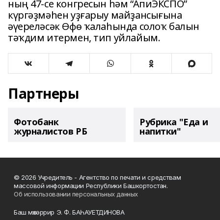
ның 47-се конгресын һәм “АпиЭКСПО”
күргәҙмәһен уҙғарыу майҙансығына
әүереләсәк Өфө ҡалаһында солоҡ балын
тәҡдим итермен, тип уйлайым.
Партнеры
Фотобанк
Рубрика "Еда и
журналистов РБ
напитки"
© 2026 Учредитель - Агентство по печати и средствам
массовой информации Республики Башкортостан.
Об использовании персональных данных
Баш мөхәррир Э. Ф. БАҺАУЕТДИНОВА