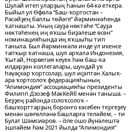
Шулай итеп уларҙың һанын 64-кә еткерә.
Быйыл ул Өфөлә “Баш-ҡортостан –
Рәсәйҙең баллы төйәге” йәрминкәһендә
ҡатнашты. Уның сауҙа нөктәһе “Сауҙа
нөктәһенең иң яҡшы биҙәлеше өсөн”
номинацияһында иң яҡшыһы тип
таныла. Был йәрминкәлә инде ул икенсе
тапҡыр ҡатнаша, шул арҡала Индонезия,
Ҡытай, Норвегия кеүек һәм баш-ҡа
илдәрҙән коллегалары, шундай уҡ
һәүәҫкәр ҡортсолар, шул иҫәптән Халыҡ-
ара ҡортсолоҡ федерацияһының
“Апимондия” ассоциацияһы президенты
Филипп Дзозеф МакКейб менән таныша. –
Беҙҙең районда солоҡсолоҡ –
башҡорттарҙың боронғо кәсебен тергеҙеү
менән шөғөлләнә башларға теләйем, – ти
Булат Шәмсиәров. – Әле ошо йүнәлештә
эшләйем һәм 2021 йылда “Апимондия”