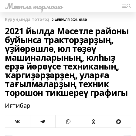
Мәсетле тормошо
Күҙ уңында тотоғоҙ
2 ФЕВРАЛЯ 2021, 06:30
2021 йылда Мәсетле районы
буйынса тракторҙарҙың,
үҙйөрөшлө, юл төҙөү
машиналарының, юлһыҙ
ерҙә йөрөүсе техниканың,
ҡаргиҙәрҙәрҙең, уларға
тағылмаларҙың техник
торошон тикшереү графигы
Иғтибар