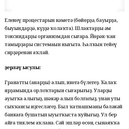
Елһенеү процестарын кәметә (бөйөрҙә, бауырҙа,
быуындарҙә, күҙҙә ҡолаҡта). Шлактарҙы һәм
токсиндарҙы организмдан сығара. Йөрәк-ҡан
тамырҙары системаһын нығыта. Һалҡын тейеү
сирҙәренән һаҡлай.
Әҙерләү ысулы:
Гранатты (анарҙы) алып, икегә бүлегеҙ. Ҡалаҡ
ярҙамында орлоҡтарын сығарығыҙ. Уларҙы
һауытҡа һалығыҙ, шәкәр һалып болғағыҙ, унан һуты
сыҡҡансы иҙгесләгеҙ. Был ҡатнашманы бәләкәй
банкаға бушатып һыуытҡыста ҡуйығыҙ. Ул бер
айға тиклем һаҡлана. Сәй эшләр өсөн, сынаяҡҡа