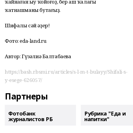
ҡайнаған һыу ҡойоғоҙ, бер аш ҡалағы
ҡатнашманы бутағыҙ.
Шифалы сәй әҙер!
Фото: eda-land.ru
Автор: Гүзәлиә Балтабаева
https://bash.rbsmi.ru/articles/s-l-m-t-bulayy/Shifali-s-
y-esege-626057/
Партнеры
Фотобанк
Рубрика "Еда и
журналистов РБ
напитки"