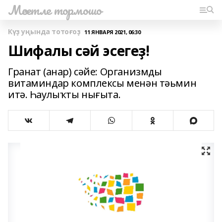
Мәсетле тормошо
Күҙ уңында тотоғоҙ
11 ЯНВАРЯ 2021, 06:30
Шифалы сәй эсегеҙ!
Гранат (анар) сәйе: Организмды
витаминдар комплексы менән тәьмин
итә. Һаулыҡты нығыта.