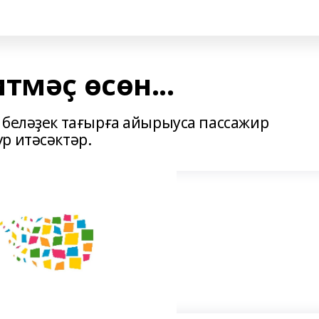
тмәҫ өсөн...
 беләҙек тағырға айырыуса пассажир
р итəсəктəр.