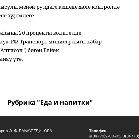
ысулы менəн рулдəге кешенең хəле контролдə
нең əүҙемлеге
аһының 20 проценты водителдең
ыуа. РФ Транспорт министрлығы хəбəр
“Антисон”) бөгөн Бөйөк
нау үтə.
Рубрика "Еда и напитки"
ррир Э. Ф. БАҺАУЕТДИНОВА
Телефон
8(34770)2-00-05; 8(34770)