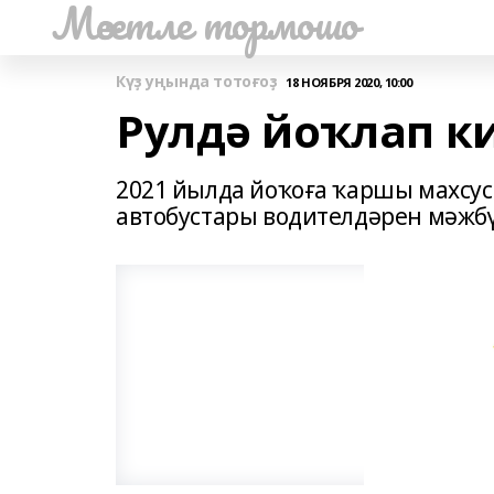
Мәсетле тормошо
Күҙ уңында тотоғоҙ
18 НОЯБРЯ 2020, 10:00
Рулдә йоҡлап ки
2021 йылда йоҡоға ҡаршы махсус
автобустары водителдəрен мəжбү