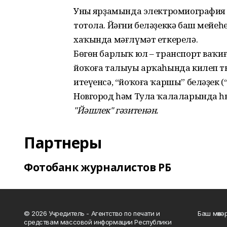
Уның ярҙамында электромиография 
тотола. Йəғни белəҙеккə баш мейеһе
хаҡында мəғлүмəт еткерелə.
Бөгөн барлыҡ юл – транспорт ваҡиғ
йоҡоға талыуы арҡаһында килеп т
итеүенсə, “йоҡоға ҡаршы” белəҙек (
Новгород һəм Тула ҡалаларында һы
"Йәшлек" гәзитенән.
Партнеры
Фотобанк журналистов РБ
© 2026 Учредитель - Агентство по печати и
Баш мөхә
средствам массовой информации Республики