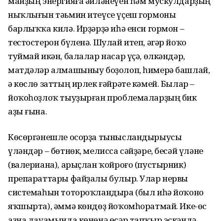
майҙың энергияға әйләнеүен һәм мускулдарҙың
ныҡлығын тәьмин итеүсе үҫеш гормоны
барлыҡҡа килә. Ирҙәрҙә иһә енси гормон –
тестос­терон бүленә. Шулай итеп, әгәр йоҡо
туймай икән, балалар насар үҫә, өлкәндәр,
матдәләр алмашыныу боҙолоп, һимерә башлай,
ә көслө заттың ирлек ғәйрәте кәмей. Былар –
йоҡоһоҙлоҡ тыуҙырған проблема­ларҙың бик
аҙы ғына.
Көсөргәнешле осорҙа тынысландырыусы
үләндәр – бөтнөк, мелисса сәйҙәре, бесәй үләне
(валериана), арыҫлан ҡойроғо (пустырник)
препараттары файҙалы булыр. Улар нервы
системаһын тотороҡландыра (был иһә йоҡоно
яҡшырта), әммә көндөҙ йоҡом­һоратмай. Ике-өс
аҙна дауамында көнөнә өсәр тапҡыр эскәндә,