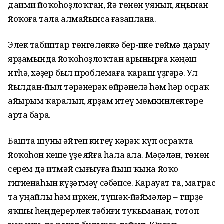
даими йоҡоһоҙлоҡтан, йә төнөн уянып, яңынан
йоҡоға тала алмайынса ғазаплана.
Элек табиптар төнгөлөккә бер-ике төймә дарыу
ярҙамында йоҡоһоҙ­лоҡтан арынырға кәңәш
итһә, хәҙер был проблемаға ҡараш үҙгәрә. Ул
йылдан-йыл тәрәнерәк өйрәнелә һәм һәр осраҡ
айырым ҡаралып, ярҙам итеү мөмкинлектәре
арта бара.
Башта шуны әйтеп китеү кәрәк: күп осраҡта
йоҡоһон кеше үҙе яйға һала ала. Мәҫәлән, төнөн
серем дә итмәй сығыуға йыш ҡына йоҡо
гигиенаһын күҙәтмәү сәбәпсе. Карауат та, матрас
та уңайлы һәм иркен, түшәк-йәймәләр – тирҙе
яҡшы һеңдерерлек тәбиғи туҡыманан, тотоп