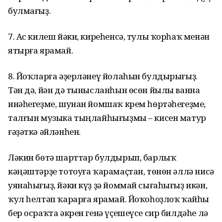
булмағыҙ.
7. Ас килеш йәки, киреһенсә, тулы ҡорһаҡ менән
ятырға ярамай.
8. Йоҡларға әҙерләнеү йолаһын булдырығыҙ.
Тән дә, йән дә тынысланһын өсөн йылы ванна
инәһегеҙме, шунан йомшаҡ крем һөртәһегеҙме,
талғын музыка тыңлайһығыҙмы – кисен матур
ғәҙәткә әйләнһен.
Ләкин бөтә шарттар булдырып, барлыҡ
кәңәштәрҙе тотоуға ҡарамаҫтан, төнөн әллә нисә
уянаһығыҙ, йәки күҙ ҙә йоммай сығаһығыҙ икән,
ҡул һелтәп ҡарарға ярамай. Йоҡоһоҙлоҡ ҡайһы
бер осраҡта әкрен генә үҫешеүсе сир билдәһе лә