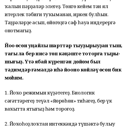
ҡалын пәрҙәләр элегеҙ. Төнгө кейем тән ял
итерлек тәбиғи туҡыманан, иркен булһын.
Тәҙрәләрҙе асып, өйөгөҙгә саф һауа индерергә
онотмағыҙ.
Йоҡо өсөн уңайлы шарттар тыуҙырыуҙан тыш,
тағы ла бер нисә төп кәңәште тоторға тыры­
шығыҙ. Үтә ябай күренгән дөйөм был
тәҡдимдәр ғәмәлдә иһә йоҡоно көйләү өсөн бик
мөһим.
1. Йоҡо режимын күҙәтегеҙ. Биологик
сәғәттәрегеҙ теүәл «йөрөһөн» тиһәгеҙ, бер үк
ваҡытта ятығыҙ һәм тороғоҙ.
2. Йоҡоһоҙлоҡтан интеккәндә түшәктә булыу