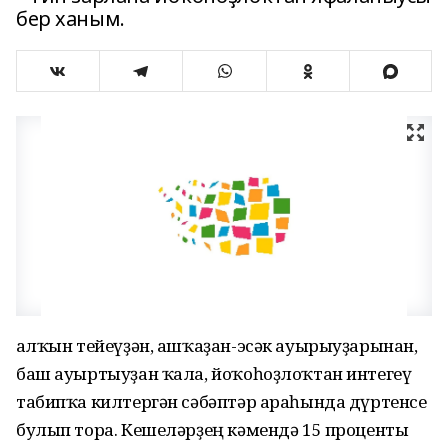
бер ханым.
Һалҡын тейеүҙән, ашҡаҙан-эсәк ауырыуҙарынан,
баш ауыртыуҙан ҡала, йоҡоһоҙ­лоҡтан интегеү
табипҡа килтергән сәбәптәр араһында дүртенсе
булып тора. Кешеләрҙең кәмендә 15 проценты