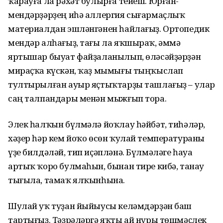
ҡарауға ла рәхәт булырға тейеш. Юрған-
мендәрҙәрҙең иһә аллергия сығармаҫлыҡ
материалдан эшләнгәнен һайлағыҙ. Ортопедик
мендәр алһағыҙ, тағы ла яҡшыраҡ, әммә
яртышар быуат файҙаланылып, өләсәйҙәрҙән
мираҫҡа күскән, ҡаҙ мымығы тыңҡыслап
тултырылған ауыр яҫтыҡтарҙы ташлағыҙ – улар
саң талпандары менән мыжғып тора.
Элек һалҡын бүлмәлә йоҡлау һәйбәт, тиһәләр,
хәҙер һәр кем йоҡо өсөн ҡулай температураны
үҙе билдәләй, тип иҫәпләнә. Бүлмәләге һауа
артыҡ ҡоро булмаһын, бынан тире кибә, танау
тығыла, тамаҡ ялҡынһына.
Шулай уҡ туҙан йыйыусы келәмдәрҙән баш
тартығыҙ. Тәҙрәләргә яҡты ай нуры төшмәҫлек