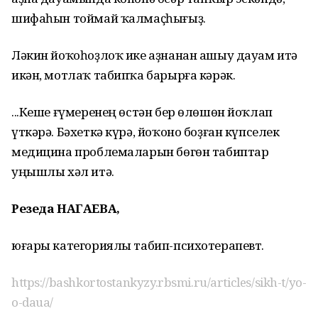
шифаһын тоймай ҡалмаҫһығыҙ.
Ләкин йоҡоһоҙлоҡ ике аҙнанан ашыу дауам итә
икән, мотлаҡ табипҡа барырға кәрәк.
...Кеше ғүмеренең өстән бер өлөшөн йоҡлап
үткәрә. Бәхеткә күрә, йоҡоно боҙған күпселек
медицина проблемаларын бөгөн табиптар
уңышлы хәл итә.
Резеда НАГАЕВА,
юғары категориялы табип-психотерапевт.
https://bashkortostankyzy.rbsmi.ru/articles/sikh-t/yo-
o-daua/