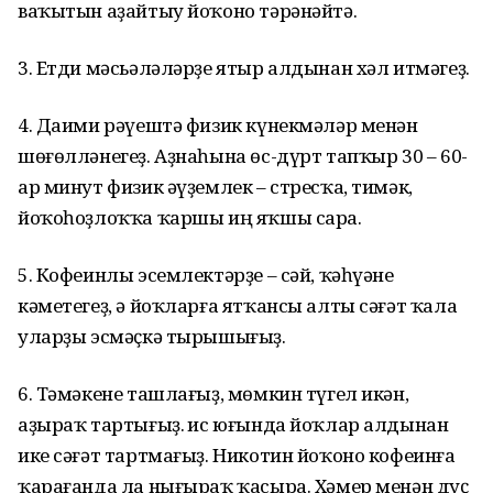
ваҡытын аҙайтыу йоҡоно тәрәнәйтә.
3. Етди мәсьәләләрҙе ятыр алдынан хәл итмәгеҙ.
4. Даими рәүештә физик күнекмәләр менән
шөғөлләнегеҙ. Аҙнаһына өс-дүрт тапҡыр 30 – 60-
ар минут физик әүҙемлек – стресҡа, тимәк,
йоҡоһоҙлоҡҡа ҡаршы иң яҡшы сара.
5. Кофеинлы эсемлектәрҙе – сәй, ҡәһүәне
кәметегеҙ, ә йоҡларға ятҡансы алты сәғәт ҡала
уларҙы эсмәҫкә тырышығыҙ.
6. Тәмәкене ташлағыҙ, мөмкин түгел икән,
аҙыраҡ тартығыҙ. Һис юғында йоҡлар алдынан
ике сәғәт тартмағыҙ. Никотин йоҡоно кофеинға
ҡарағанда ла нығыраҡ ҡасыра. Хәмер менән дуҫ