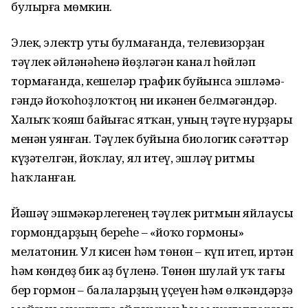
булырға мөмкин.
Элек, электр уты булмағанда, телевизорҙан
тәүлек әйләнәһенә йөҙләгән канал һөйләп
тормағанда, кешеләр график буйынса эшләмә­
гәндә йоҡоһоҙлоҡтоң ни икәнен белмәгәндәр.
Халыҡ ҡояш байығас ятҡан, уның тәүге нурҙары
менән уянған. Тәүлек буйына биологик сәғәттәр
күҙәтелгән, йоҡлау, ял итеү, эшләү ритмы
һаҡланған.
Йәшәү эшмәкәрлегенең тәүлек ритмын яйлаусы
гормондарҙың береһе – «йоҡо гормоны»
мелатонин. Ул кисен һәм төнөн – күп итеп, иртән
һәм көндөҙ бик аҙ бүленә. Төнөн шулай уҡ тағы
бер гормон – бала­ларҙың үҫеүен һәм өлкәндәрҙә