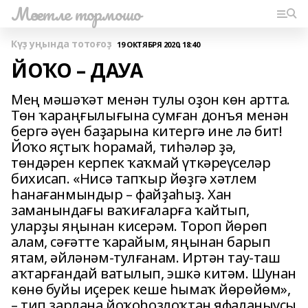
Мәсетле тормошо
Күҙ уңында тотоғоҙ
19 ОКТЯБРЯ 2020, 18:40
ЙОҠО – ДАУА
Мең мәшәҡәт менән тулы оҙон көн артта.
Төн ҡараңғылығына сумған донъя менән
бергә әүен баҙарына китергә ине лә бит!
Йоҡо яҫтыҡ һорамай, тиһәләр ҙә,
төндәрен керпек ҡаҡмай үткәреүселәр
бихисап. «Нисә тапҡыр йөҙгә хәтлем
һанағанмындыр – файҙаһыҙ. Хан
заманындағы ваҡиғаларға ҡайтып,
уларҙы яңынан кисерәм. Тороп йөрөп
алам, сәғәтте ҡарайым, яңынан барып
ятам, әйләнәм-тулғанам. Иртән тау-таш
аҡтарғандай ватылып, эшкә китәм. Шунан
көнө буйы иҫерек кеше һымаҡ йөрөйөм»,
– тип зарлана йоҡоһоҙлоҡтан яфаланыусы