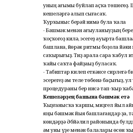
уның ағымы буйлап аҫҡа төшөгөҙ. 
кешеләргә алып сығасаҡ.
Ҡурҡыныс берәй нимә була ҡалһа
- Бәшмәк менән ағыуланыуҙың берен
ҡоҫҡоғоҙ килһә, эсегеҙ ауырта башлаһ
башланһа, йөрәк ритмы боҙолһа йәки
саҡырығыҙ. Тиҙ арала сара ҡабул итм
ҡайһы саҡта файҙаһыҙ буласаҡ.
- Табиптар килеп еткәнсе сирлегә б
эсерегеҙ һәм теле төбөнә баҫығыҙ, у
процедураны бер нисә тап-ҡыр ҡаба
Кешеләрҙең башына бәшмәк етә
Ҡыҙғанысҡа ҡаршы, миҙгел йыл һайы
яңы бәшмәк йыя башлағандар ҙа, т
көндәрҙә Әбйәлил районында булды
һәм уны үҙе менән балалары өсөн ҡы