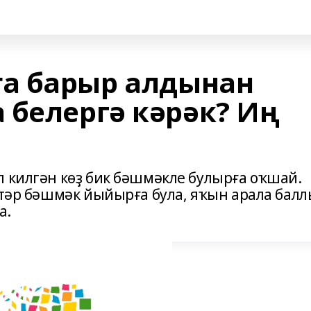
а барыр алдынан
 белергә кәрәк? Иң
п килгән көҙ бик бәшмәкле булырға оҡшай.
лтәр бәшмәк йыйырға була, яҡын арала бал
а.