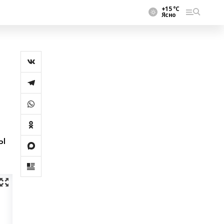
+15 °С
Ясно
лы