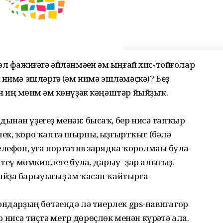
л фажиғәгә әйләнмәһен һәм ыңғай хис-тойғолар
 нимә эшләргә (һәм нимә эшләмәҫкә)? Беҙ
иң мөһим һәм көнүҙәк кәңәштәр йыйҙыҡ.
ынан үҙегеҙ менән: бысаҡ, бер нисә тапҡыр
ек, ҡоро ҡапта шырпы, һыҙғыртҡыс (бәлә
лефон, уға портатив зарядка ҡоролмаһы булһа
итеү мөмкинлеге булһа, дарыу- ҙар алығыҙ.
йҙа барыуығыҙ һәм ҡасан ҡайтырға
ондарҙың бөтәһендә лә тиерлек gps-навигатор
ер нисә тиҫтә метр дөрөҫлөк менән күрһәтә ала.