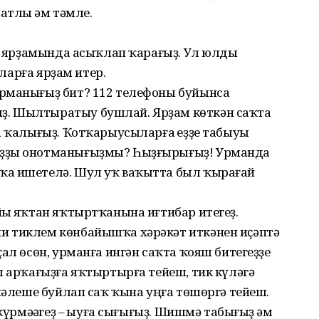
атлы һәм тәмле.
ор ярҙамында асыҡлап ҡарағыҙ. Ул юлды
ңларға ярҙам итер.
ырманығыҙ бит? 112 телефоны буйынса
. Шылтыратыу бушлай. Ярҙам көткән саҡта
а ҡалығыҙ. Ҡотҡарыусыларға һеҙҙе табыуы
ыҙҙы онотманығыҙмы? Һыҙғырығыҙ! Урманда
ҡа ишетелә. Шул уҡ ваҡытта был ҡырағай
һы яҡтан яҡтыртҡанына иғтибар итегеҙ.
и тиклем көнбайышҡа хәрәкәт иткәнен иҫәптә
ал өсөн, урманға ингән саҡта ҡояш битегеҙҙе
л арҡағыҙға яҡтыртырға тейеш, тик күләгә
үнәлеше буйлап саҡ ҡына уңға төшөргә тейеш.
күрмәһәгеҙ – һыуға сығығыҙ. Шишмә табығыҙ һәм