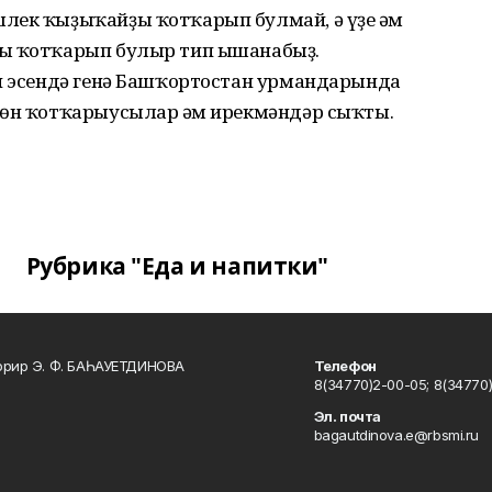
лек ҡыҙыҡайҙы ҡотҡарып булмай, ә үҙе һәм
ҙы ҡотҡарып булыр тип ышанабыҙ.
өн эсендә генә Башҡортостан урмандарында
сөн ҡотҡарыусылар һәм ирекмәндәр сыҡты.
Рубрика "Еда и напитки"
ррир Э. Ф. БАҺАУЕТДИНОВА
Телефон
8(34770)2-00-05; 8(34770)
Эл. почта
bagautdinova.e@rbsmi.ru