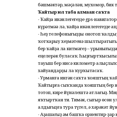
бәшмәктәр, мәҫәлән, мухомор, бик т
Ҡайтыр юл таба алмаған саҡта
- Ҡайҙа икәнлегегеҙҙе gps-навигат
күрһәтмәһә лә, ҡайҙа икәнлегегеҙҙе а
- Һеҙ телефонығыҙҙы онотоп ҡалд
ҡотҡарыу хеҙмәтенә шылтыратығыҙ
бер ҡайҙа ла китмәгеҙ – урынығыҙҙ
еңелерәк буласаҡ. Һыҙғыртҡысығ
тауыш бер нисә километр алыҫлыҡ
хайуандарҙы ла ҡурҡытасаҡ.
- Урманға ингән саҡта ҡояштың ҡай
Ҡайтырға сыҡҡанда ҡояштың бер н
тотоп, кире йүнәлештә атлағыҙ. Миҫ
яҡтыртҡан ти. Тимәк, сығыр өсөн у
алдығыҙға тура түгел, ә хәрәкәт й
- Аҙашһағыҙ һәм башҡа ориентир-ҙар 