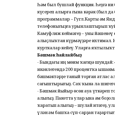
Һәм был бушлай функция. Һеҙгә ни 
күсереп алырға ғына кәрәк (был да
программалар – Гугл.Карты һәм Янд
телефонығыҙға урынлаштырып ҡу
Камуфляж кеймәгеҙ – уны йәшенеү өс
алыҫлыҡтан күрмәүҙәре ихтимал. Иң
курткалар кейеү. Уларға яҡтылыҡт
Бәшмәк һайлайбыҙ
- Бындағы иң мөһим ҡағиҙә шундай:
икәнлегендә 200 процентҡа ышанмай-
бәшмәктәрҙе таный торған атлас алы
сағыштырығыҙ. Саҡ ҡына ла шигеге
- Бәшмәк йыйыр өсөн һауа үткәреп 
алығыҙ. Пакетта улар һына һәм боҙо
ҡаратып һалығыҙ – шулай итһәгеҙ, у
үлән һәм башҡа сүп-сарҙан таҙартығ