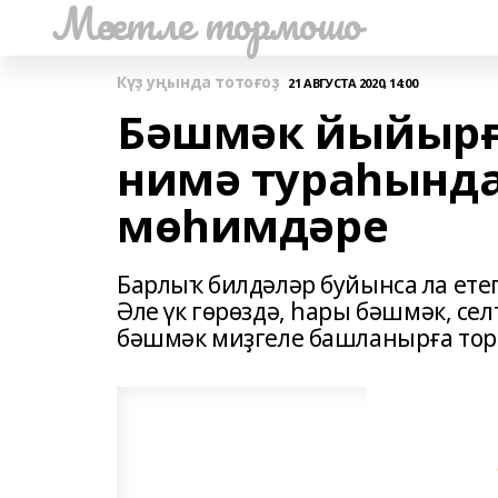
Мәсетле тормошо
Күҙ уңында тотоғоҙ
21 АВГУСТА 2020, 14:00
Бәшмәк йыйырғ
нимә тураһында
мөһимдәре
Барлыҡ билдәләр буйынса ла ете
Әле үк гөрөздә, һары бәшмәк, се
бәшмәк миҙгеле башланырға тор