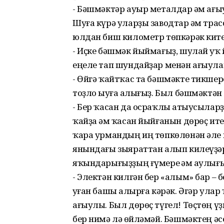
- Бәшмәктәр ауыр металдар һәм ағыу
Шуға күрә уларҙы заводтар һәм тра
юлдан биш километр төпкәрәк ките
- Иҫке бәшмәк йыймағыҙ, шулай уҡ й
еңеле тап шундайҙар менән ағыула
- Өйгә ҡайтҡас та бәшмәкте тикшере
тоҙло һыуға һалығыҙ. Был бәшмәктә
- Бер ҡасан да осраҡлы һатыусыларҙ
ҡайҙа һәм ҡасан йыйғанын дөрөҫ ит
ҡара урмандың иң төпкөлөнән әле 
янындағы зыяраттан алып килеүҙә
яҡындарығыҙҙың ғүмере һәм һаулығ
- Электән килгән бер «алым» бар –
һуған башы һалырға кәрәк. Әгәр улар
ағыулы. Был дөрөҫ түгел! Төҫтөң 
бер нимә лә һөйләмәй. Бәшмәктең әс