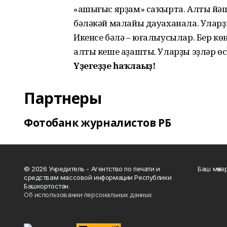
«ашығыс ярҙам» саҡырта. Алты йәш
бәләкәй малайы дауаханала. Улар
Икенсе бәлә – юғалыусылар. Бер к
алты кеше аҙашты. Уларҙы эҙләр ө
Үҙегеҙҙе һаҡлағыҙ!
Партнеры
Фотобанк журналистов РБ
© 2026 Учредитель - Агентство по печати и
Баш мөхә
средствам массовой информации Республики
Башкортостан.
Об использовании персональных данных