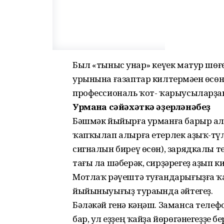
Был «тыныс һунар» кеүек матур шөғө
урынына ғазаптар килтермәһен өсөн
профессиональ ҡот- ҡарыусыларҙан 
Урманға сәйәхәткә әҙерләнәбеҙ
Бәшмәк йыйырға урманға барыр алд
ҡапҡылап алырға етерлек аҙыҡ-түл
сигналын биреү өсөн), зарядкалы те
тағы ла шәберәк, сирҙәрегеҙ аҙып к
Мотлаҡ рәүештә туғандарығыҙға ҡа
йыйыныуығыҙ тураһында әйтегеҙ.
Бәләкәй генә кәңәш. Заманса телеф
бар, ул һеҙҙең ҡайҙа йөрөгәнегеҙҙе б