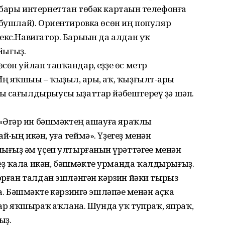
бары интернеттан төбәк картаһын телефонға
 бушлай). Ориентировка өсөн иң популяр
екс.Навигатор. Барыһын да алдан уҡ
йығыҙ.
өн уйлап тапҡандар, һеҙҙе өс метр
 яҡшыһы – ҡыҙыл, һары, аҡ, ҡыҙғылт-һары
ы сағылдырыусы һыҙаттар йәбештереү ҙә шәп.
 «Әгәр һин бәшмәктең ашауға яраҡлы
һың икән, уға теймә». Үҙегеҙ менән
ғыҙ һәм үҫеп ултырғанын һүрәттәгеһе менән
ҙ ҡала икән, бәшмәкте урманда ҡалдырығыҙ.
торған талдан эшләнгән кәрзин йәки тырыз
ла. Бәшмәкте кәрзингә эшләпәһе менән аҫҡа
лар яҡшыраҡ һаҡлана. Шунда уҡ тупраҡ, япраҡ,
ыҙ.