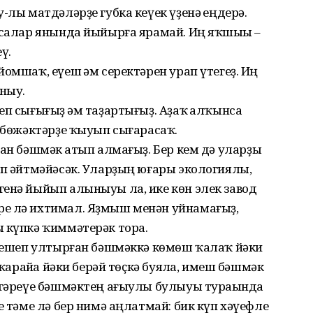
-лы матдәләрҙе губка кеүек үҙенә һеңдерә.
ссалар янында йыйырға ярамай. Иң яҡшыһы –
ү.
омшаҡ, еүеш һәм серектәрен урап үтегеҙ. Иң
ныу.
п сығығыҙ һәм таҙартығыҙ. Аҙаҡ һалҡынса
н бөжәктәрҙе ҡыуып сығарасаҡ.
ан бәшмәк һатып алмағыҙ. Бер кем дә уларҙы
еп әйтмәйәсәк. Уларҙың юғары экологиялы,
генә йыйып алыныуы ла, ике көн элек завод
ре лә ихтимал. Яҙмыш менән уйнамағыҙ,
ы күпкә ҡиммәтерәк тора.
 бешеп ултырған бәшмәккә көмөш ҡалаҡ йәки
 ҡарайһа йәки берәй төҫкә буялһа, имеш бәшмәк
үҙгәреүе бәшмәктең ағыулы булыуы тураһында
е тәме лә бер нимә аңлатмай: бик күп хәүефле