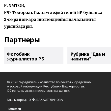
Р. ӘХМӘТОВ,
РФ Федераль һалым хеҙмәтенең БР буйынса
2-се район-ара инспекцияһы начальнигы
урынбаҫары.
Партнеры
Фотобанк
Рубрика "Еда и
журналистов РБ
напитки"
© 2026 Учредитель - Агентство по печати и средствам
массовой информации Республики Башкортостан.
Об использовании персональных данных
Баш мөхәррир Э. Ф. БАҺАУЕТДИНОВА
Телефон