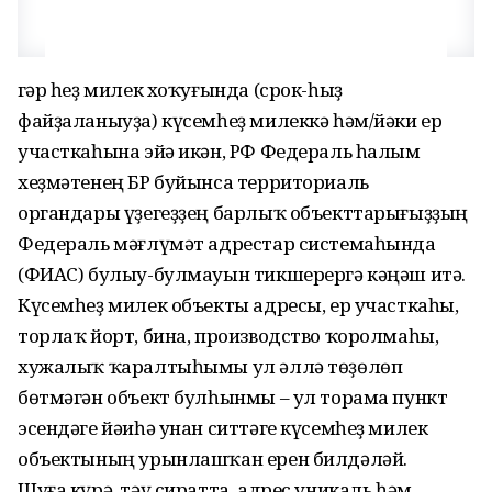
Әгәр һеҙ милек хоҡуғында (срок-һыҙ
файҙаланыуҙа) күсемһеҙ милеккә һәм/йәки ер
участкаһына эйә икән, РФ Федераль һалым
хеҙмәтенең БР буйынса территориаль
органдары үҙегеҙҙең барлыҡ объекттарығыҙҙың
Федераль мәғлүмәт адрестар системаһында
(ФИАС) булыу-булмауын тикшерергә кәңәш итә.
Күсемһеҙ милек объекты адресы, ер участкаһы,
торлаҡ йорт, бина, производство ҡоролмаһы,
хужалыҡ ҡаралтыһымы ул әллә төҙөлөп
бөтмәгән объект булһынмы – ул торама пункт
эсендәге йәиһә унан ситтәге күсемһеҙ милек
объектының урынлашҡан ерен билдәләй.
Шуға күрә, тәү сиратта, адрес уникаль һәм