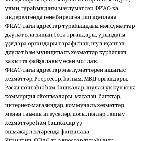
уның тураһындағы мәғлүмәттәр ФИАС-ҡа
индерелгәндә генә бирелгән тип иҫәпләнә.
ФИАС-тағы адрестар тураһындағы мәғлүмәттәр
дәүләт власының бөтә органдары, урындағы
үҙидара органдары тарафынан, шул иҫәптән
дәүләт һәм муниципаль хеҙмәттәр күрһәткән
ваҡытта файҙаланыу өсөн мотлаҡ.
ФИАС-тағы адрестар мәғлүмәттәрен ашығыс
хеҙмәттәр, Росреестр, һалым, МВД органдары,
Рәсәй почтаһы һәм башҡалар, шулай уҡ күп кенә
коммерция ойошмалары, мәҫәлән, банктар,
интернет-магазиндар, коммуналь хеҙмәттәр
менән тәьмин итеүселәр, посылкалар ташыу
хеҙмәттәре һәм башҡалар үҙ
эшмәкәрлектәрендә файҙалана.
Унан тыш, ФИАС-та адрестар тураһында