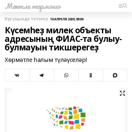
Мәсетле тормошо
Күҙ уңында тотоғоҙ
10 АПРЕЛЯ 2020, 09:00
Күсемһеҙ милек объекты
адресының ФИАС-та булыу-
булмауын тикшерегеҙ
Хөрмәтле һалым түләүселәр!