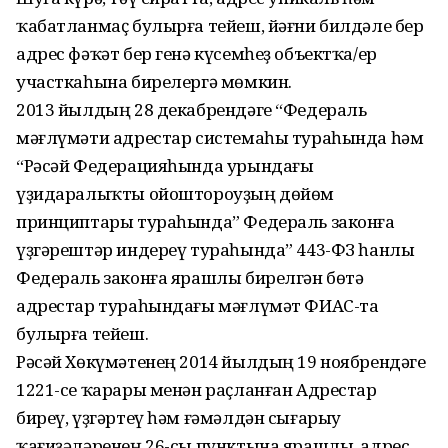
ҡабатланмаҫ булырға тейеш, йәғни билдәле бер
адрес фәҡәт бер генә күсемһеҙ объектҡа/ер
участкаһына бирелергә мөмкин.
2013 йылдың 28 декабрендәге “Федераль
мәғлүмәти адрестар системаһы тураһында һәм
“Рәсәй Федерацияһында урындағы
үҙидаралыҡты ойоштороуҙың дөйөм
принциптары тураһында” Федераль законға
үҙгәрештәр индереү тураһында” 443-ФЗ һанлы
Федераль законға ярашлы бирелгән бөтә
адрестар тураһындағы мәғлүмәт ФИАС-та
булырға тейеш.
Рәсәй Хөкүмәтенең 2014 йылдың 19 ноябрендәге
1221-се ҡарары менән раҫланған Адрестар
биреү, үҙгәртеү һәм ғәмәлдән сығарыу
ҡағиҙәләренең 26-сы пунктына ярашлы, адрес,