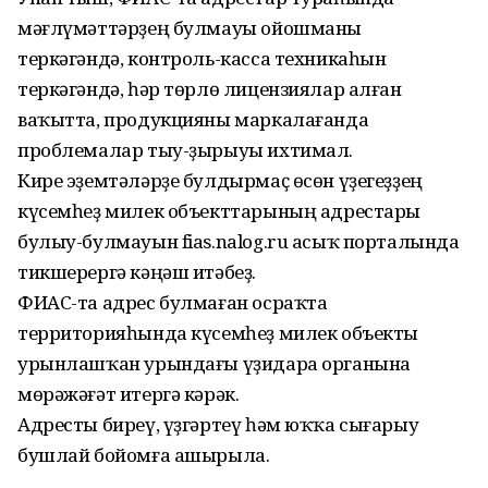
мәғлүмәттәрҙең булмауы ойошманы
теркәгәндә, контроль-касса техникаһын
теркәгәндә, һәр төрлө лицензиялар алған
ваҡытта, продукцияны маркалағанда
проблемалар тыу-ҙырыуы ихтимал.
Кире эҙемтәләрҙе булдырмаҫ өсөн үҙегеҙҙең
күсемһеҙ милек объекттарының адрестары
булыу-булмауын fias.nalog.ru асыҡ порталында
тикшерергә кәңәш итәбеҙ.
ФИАС-та адрес булмаған осраҡта
территорияһында күсемһеҙ милек объекты
урынлашҡан урындағы үҙидара органына
мөрәжәғәт итергә кәрәк.
Адресты биреү, үҙгәртеү һәм юҡҡа сығарыу
бушлай бойомға ашырыла.