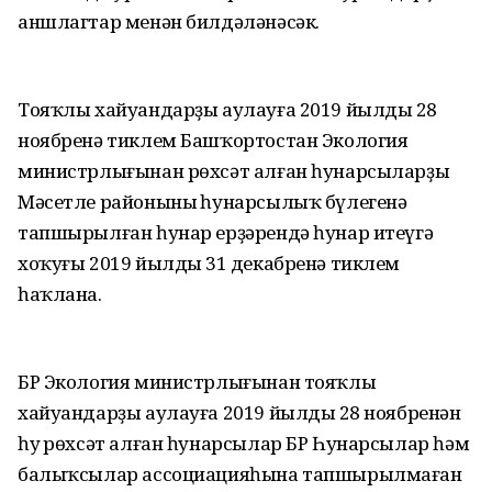
аншлагтар менән билдәләнәсәк.
Тояҡлы хайуандарҙы аулауға 2019 йылдың 28
ноябренә тиклем Башҡортостан Экология
министрлығынан рөхсәт алған һунарсыларҙың
Мәсетле районының һунарсылыҡ бүлегенә
тапшырылған һунар ерҙәрендә һунар итеүгә
хоҡуғы 2019 йылдың 31 декабренә тиклем
һаҡлана.
БР Экология министрлығынан тояҡлы
хайуандарҙы аулауға 2019 йылдың 28 ноябренән
һуң рөхсәт алған һунарсылар БР Һунарсылар һәм
балыҡсылар ассоциацияһына тапшырылмаған