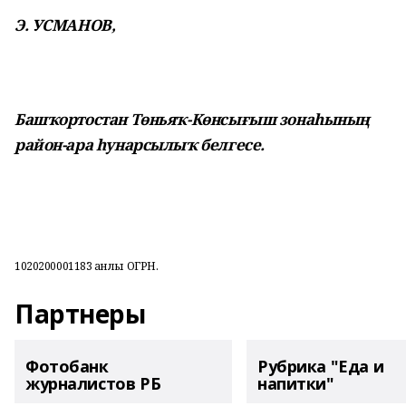
Э. УСМАНОВ,
Башҡортостан Төньяҡ-Көнсығыш зонаһының
район-ара һунарсылыҡ белгесе.
1020200001183 һанлы ОГРН.
Партнеры
Фотобанк
Рубрика "Еда и
журналистов РБ
напитки"