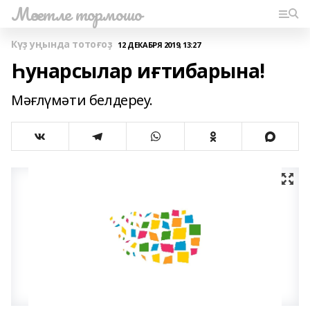
Мәсетле тормошо
Күҙ уңында тотоғоҙ
12 ДЕКАБРЯ 2019, 13:27
Һунарсылар иғтибарына!
Мәғлүмәти белдереу.