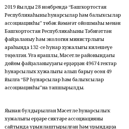
2019 йылдың 28 ноябрендә “Башҡортостан
Республикаһының һунарсылар һәм балыҡсылар
ассоциацияһы” төбәк йәмәғәт ойошмаһы менән
Башҡортостан Республикаһының Тәбиғәттән
файҙаланыу һәм экология министрлығы
араһында 132-се һунар хужалығы килешеүе
төҙөлгән. Уға ярашлы, Мәсетле районындағы
дөйөм файҙаланыуҙағы ерҙәрҙән 49674 гектар
һунарсылыҡ хужалығы алып барыу өсөн 49
йылға “БР Һунарсылар һәм балыҡсылар
ассоциацияһы”на тапшырылды.
Яңынан булдырылған Мәсетле һунарсылыҡ
хужалығы ерҙәре сиктәре ассоциацияның
сайтында урынлаштырылған һәм урындарҙа