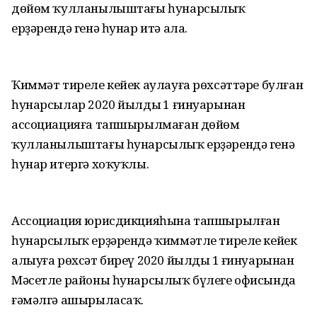
дөйөм ҡулланылыштағы һунарсылыҡ
ерҙәрендә генә һунар итә ала.
Ҡиммәт тиреле кейек аулауға рөхсәттәре булған
һунарсылар 2020 йылдың 1 ғинуарынан
ассоциацияға тапшырылмаған дөйөм
ҡулланылыштағы һунарсылыҡ ерҙәрендә генә
һунар итергә хоҡуҡлы.
Ассоциация юрисдикцияһына тапшырылған
һунарсылыҡ ерҙәрендә ҡиммәтле тиреле кейек
алыуға рөхсәт биреү 2020 йылдың 1 ғинуарынан
Мәсетле районы һунарсылыҡ бүлеге офисында
ғәмәлгә ашырыласаҡ.