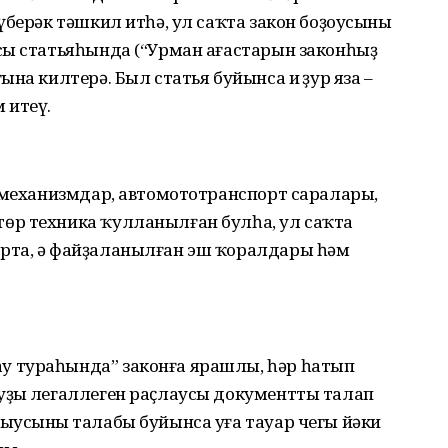
берәк тәшкил итһә, ул саҡта закон боҙоусының
сы статьяһында (“Урман ағастарын законһыҙ
на килтерә. Был статья буйынса иң ҙур яза –
 итеү.
а механизмдар, автомототранспорт саралары,
өр техника ҡулланылған булһа, ул саҡта
рта, ә файҙаланылған эш ҡоралдары һәм
 тураһында” законға ярашлы, һәр һатып
ҙың легаллеген раҫлаусы документты талап
ыусының талабы буйынса уға тауар чегы йәки