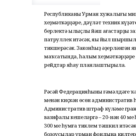
Республиканың Урман хужалығы ми
хеҙмәткәрҙәре, дәүләт техник күҙә
берлектә ылыҫлы йәш ағастарҙы за
патруллек итәсәк, яңы йыл шыршы
тикшерәсәк. Законһыҙ әҙерләнгән 
маҡсатында, һалым хеҙмәткәрҙәре
рейдтар яһау планлаштырыла.
Рәсәй Федерацияһының ғәмәлдәге ҡ
менән киҫкән өсөн административ 
Административ штраф күләме гражда
вазифалы кешеләргә – 20-нән 40 ме
300 мең һумға тиклем тәшкил итәс
боҙоусылар урман фондына килтере