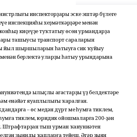
нистрлығы инспекторҙары эске эштәр бүлеге
теүе инспекцияһы хеҙмәткәрҙәре менән
конһыҙ киҫеүҙе туҡтатыу өсөн урмандарҙа
лары ташыусы транспорт сараларын
яңы йыл шыршыларын һатыуға сик ҡуйыу
 менән берлектә уларҙы һатыу урындарына
ануниәтендә ылыҫлы ағастарҙы үҙ белдектәре
һәм енәйәт яуаплылығы ҡаралған.
ндарға – өс меңдән дүрт мең һумға тиклем,
ң һумға тиклем, юридик ойошмаларға 200-ҙән
әк. Штрафтарҙан тыш урман ҡануниәтен
лгән зыянды ҡапларға тейеш. Әгәр зыян