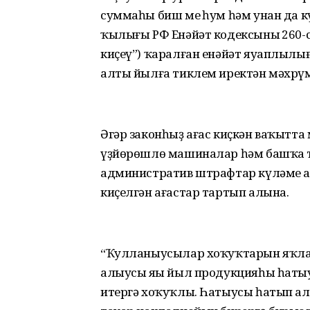
суммаһы биш мең һум һәм унан да кү
ҡылығы РФ Енәйәт кодексының 260-
киҫеү”) ҡаралған енәйәт яуаплылығы
алты йылға тиклем иректән мәхрүм
Әгәр законһыҙ ағас киҫкән ваҡытт
үҙйөрөшлө машиналар һәм башҡа т
административ штрафтар күләме а
киҫелгән ағастар тартып алына.
“Ҡулланыусылар хоҡуҡтарын яҡлау
алыусы яңы йыл продукцияһы һатыу
итергә хоҡуҡлы. Һатыусы һатып ал