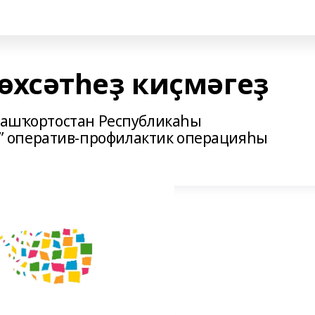
хсәтһеҙ киҫмәгеҙ
 Башҡортостан Республикаһы
 оператив-профилактик операцияһы