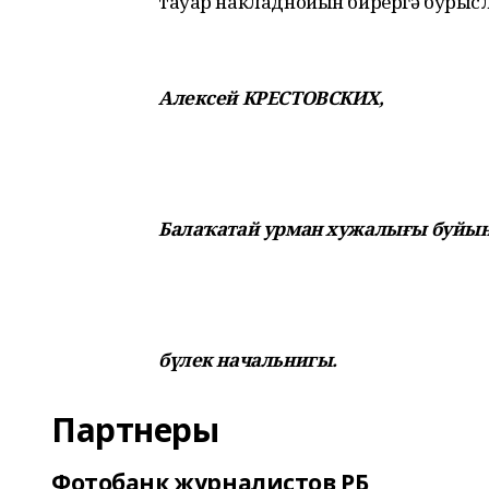
тауар накладнойын бирергә бурыс
Алексей КРЕСТОВСКИХ,
Балаҡатай урман хужалығы буйы
бүлек начальнигы.
Партнеры
Фотобанк журналистов РБ