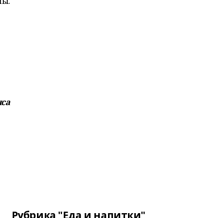
лы.
нса
Рубрика "Еда и напитки"