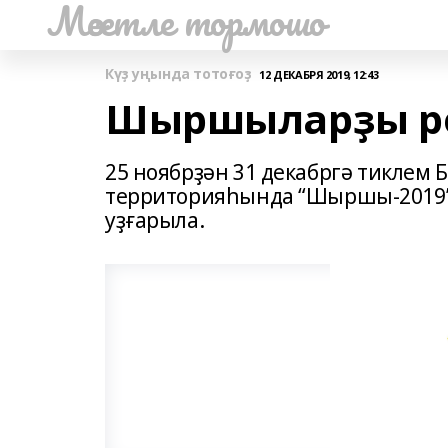
Мәсетле тормошо
Күҙ уңында тотоғоҙ
12 ДЕКАБРЯ 2019, 12:43
Шыршыларҙы рө
25 ноябрҙән 31 декабргә тиклем
территорияһында “Шыршы-2019”
уҙғарыла.