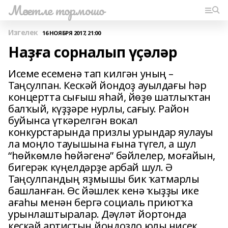
Мәсетле тормошо
Изгелек
16 НОЯБРЯ 2017, 21:00
Наҙға сорналып үҫәләр
Исеме есеменә тап килгән уның –
Таңсулпан. Кескәй йондоҙ ауылдағы һәр
концертта сығыш яһай, йөҙө шатлыҡтан
балҡый, күҙҙәре нурлы, сағыу. Район
буйынса үткәрелгән вокал
конкурстарында призлы урындар яулауы
ла моңло тауышына ғына түгел, а шул
“һөйкөмлө һөйәгенә” бәйлелер, моғайын,
бигерәк күңелдәрҙе арбай шул. Ә
Таңсулпандың яҙмышы бик ҡатмарлы
башланған. Өс йәшлек кенә ҡыҙҙы ике
ағаһы менән бергә социаль приютҡа
урынлаштыралар. Дәүләт йортонда
кескәй артистың йондоҙло юлы нисек