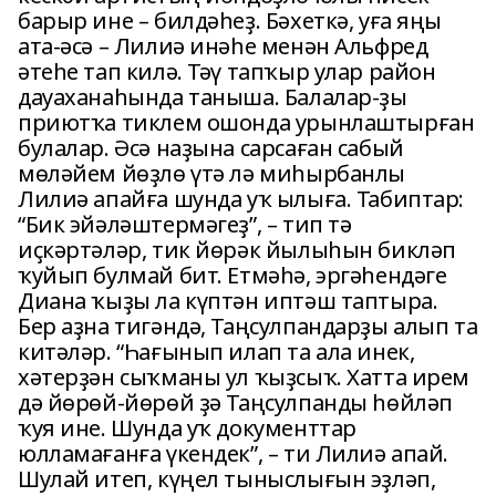
барыр ине – билдәһеҙ. Бәхеткә, уға яңы
ата-әсә – Лилиә инәһе менән Альфред
әтеһе тап килә. Тәү тапҡыр улар район
дауаханаһында таныша. Балалар-ҙы
приютҡа тиклем ошонда урынлаштырған
булалар. Әсә наҙына сарсаған сабый
мөләйем йөҙлө үтә лә миһырбанлы
Лилиә апайға шунда уҡ ылыға. Табиптар:
“Бик эйәләштермәгеҙ”, – тип тә
иҫкәртәләр, тик йөрәк йылыһын бикләп
ҡуйып булмай бит. Етмәһә, эргәһендәге
Диана ҡыҙы ла күптән иптәш таптыра.
Бер аҙна тигәндә, Таңсулпандарҙы алып та
китәләр. “Һағынып илап та ала инек,
хәтерҙән сыҡманы ул ҡыҙсыҡ. Хатта ирем
дә йөрөй-йөрөй ҙә Таңсулпанды һөйләп
ҡуя ине. Шунда уҡ документтар
юлламағанға үкендек”, – ти Лилиә апай.
Шулай итеп, күңел тыныслығын эҙләп,