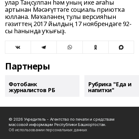
улар Таңсулпан һәм уның ике ағаһы
артынан Мәсәғүттәге социаль приютҡа
юллана. Мәҡәләнең тулы версияһын
гәзиттең 2017 йылдың 17 ноябрендәге 92-
сы һанында уҡығыҙ.
Партнеры
Фотобанк
Рубрика "Еда и
журналистов РБ
напитки"
© 2026 Учредитель - Агентство по печати и средствам
массовой информации Республики Башкортостан.
Об использовании персональных данных