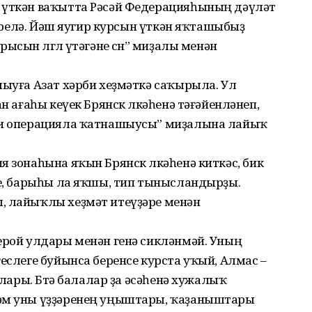
 үткән ваҡытта Рәсәй Федерацияһының дәүләт
ебәрелә. Йәш яугир курсын үткән яҡташыбыҙ
сын өлгөлө үтәгәне өсөн” миҙалы менән
лыуға Азат хәрби хеҙмәткә саҡырыла. Ул
н ағаһы кеүек Брянск өлкәһенә тәғәйенләнеп,
рби операцияла ҡатнашыусы” миҙалына лайыҡ
я зонаһына яҡын Брянск өлкәһенә киткәс, бик
не, барыһы ла яҡшы, тип тынысландырҙы.
, лайыҡлы хеҙмәт итеүҙәре менән
ерой улдары менән генә сикләнмәй. Уның
еслеге буйынса беренсе курста уҡый, Алмас –
ылары. Бөтә балалар ҙа әсәһенә хужалыҡ
һәм уны үҙҙәренең уңыштары, ҡаҙаныштары