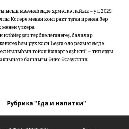
ы ысын мәғәнәһендә хөрмәткә лайыҡ – ул 2025
 Көстәре менән контракт төҙөгән иренән бер
 менән үткәрә.
н илһөйәрҙәр тәрбиәләгәнегеҙ, балалар
егеҙ һәм рух көсө өсөн Һеҙгә оло рәхмәтемде
үңел йылыһын тойоп йәшәргә яҙһын!” – тип яҙҙы
хакимиәте башлығы Әнис Әсәҙуллин.
Рубрика "Еда и напитки"