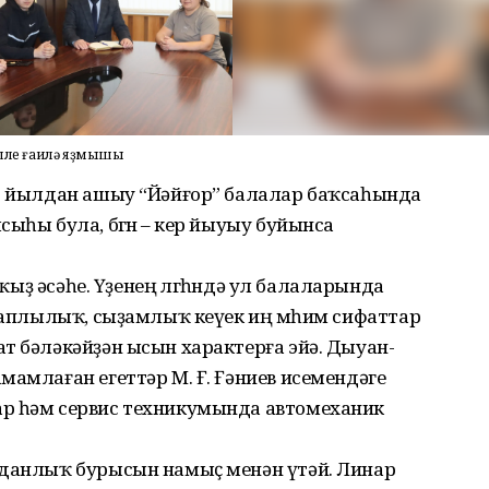
ишле ғаилә яҙмышы
10 йылдан ашыу “Йәйғор” балалар баҡсаһында
ыһы була, бөгөн – кер йыуыу буйынса
 ҡыҙ әсәһе. Үҙенең өлгөһөндә ул балаларында
яуаплылыҡ, сыҙамлыҡ кеүек иң мөһим сифаттар
т бәләкәйҙән ысын характерға эйә. Дыуан-
мамлаған егеттәр М. Ғ. Ғәниев исемендәге
ар һәм сервис техникумында автомеханик
жданлыҡ бурысын намыҫ менән үтәй. Линар