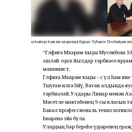
Әсә һөйөүе һәм ил алдында бурыс: Түбәнге Туҡбайҙан 
“Гөлфиғә Мөхәрәм ҡыҙы Мусеибова 
эшләй: оҙаҡ йылдар тәрбиәсе ярҙамс
машинист.
Гөлфиғә Мөхәрәм ҡыҙы – өс ул һәм ике
Тыуған илгә һөйөү, Ватан алдында 
тәрбиәләй. Улдары Линар менән Аза
Мәсетле мәктәбенең 9-сы класын та
Бакал профессиональ технологиял
һөнәренә эйә була.
Уларҙың һәр береһе үҙҙәренең гра