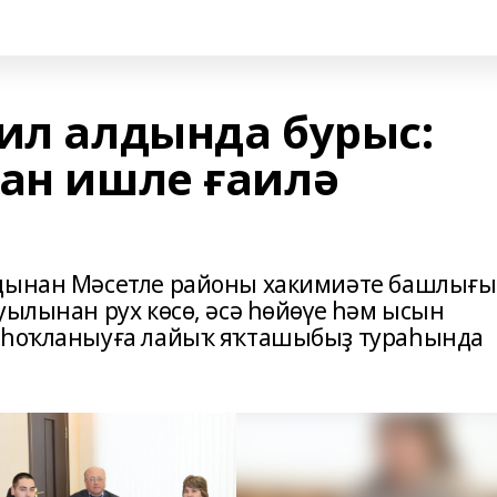
 ил алдында бурыс:
ҙан ишле ғаилә
лдынан Мәсетле районы хакимиәте башлығы
уылынан рух көсө, әсә һөйөүе һәм ысын
н һоҡланыуға лайыҡ яҡташыбыҙ тураһында