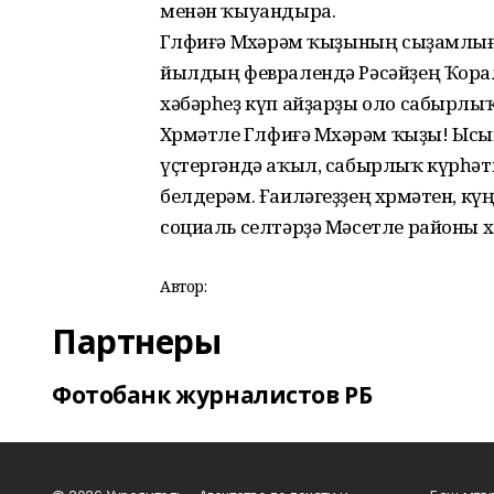
менән ҡыуандыра.
Гөлфиғә Мөхәрәм ҡыҙының сыҙамлығ
йылдың февралендә Рәсәйҙең Ҡораллы
хәбәрһеҙ күп айҙарҙы оло сабырлыҡ
Хөрмәтле Гөлфиғә Мөхәрәм ҡыҙы! Ысы
үҫтергәндә аҡыл, сабырлыҡ күрһәткән
белдерәм. Ғаиләгеҙҙең хөрмәтен, к
социаль селтәрҙә Мәсетле районы 
Автор:
Партнеры
Фотобанк журналистов РБ