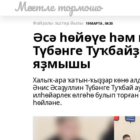
Мәсетле тормошо
Файҙалы эштәр йылы
19 МАРТА , 04:30
Әсә һөйөүе һәм
Түбәнге Туҡбай
яҙмышы
Халыҡ-ара ҡатын-ҡыҙҙар көнө а
Әнис Әсәҙуллин Түбәнге Туҡбай а
илһөйәрлек өлгөһө булып торға
һөйләне.