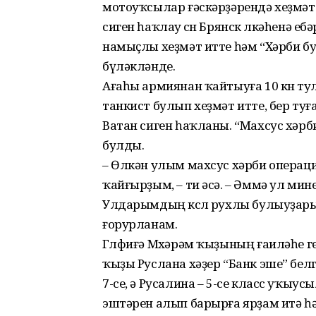
мотоуҡсылар ғәскәрҙәрендә хеҙмәт
сиген һаҡлау өсөн Брянск өлкәһенә 
намыҫлы хеҙмәт итте һәм “Хәрби буры
бүләкләнде.
Ағаһы армиянан ҡайтыуға 10 көн ту
танкист булып хеҙмәт итте, бер туға
Ватан сиген һаҡланы. “Махсус хә
булды.
– Өлкән улым махсус хәрби операци
ҡайғырҙым, – ти әсә. – Әммә ул ми
Улдарымдың көслө рухлы булыуҙары
ғорурланам.
Гөлфиғә Мөхәрәм ҡыҙының ғаиләһе г
ҡыҙы Руслана хәҙер “Банк эше” белг
7-се, ә Русалина – 5-се класс уҡыус
эштәрен алып барырға ярҙам итә 