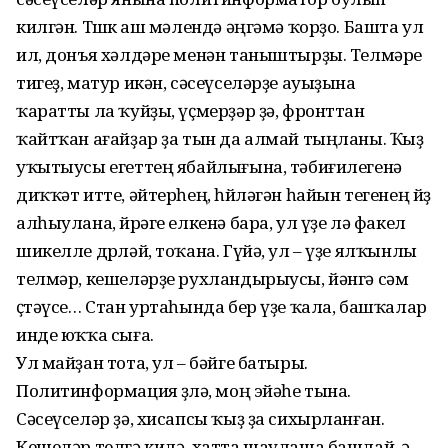
килгән. Төшкө аш мәлендә әңгәмә ҡорҙо. Башта ул
ил, донъя хәлдәре менән таныштырҙы. Телмәре
тигеҙ, матур икән, сәсеүселәрҙе ауыҙына
ҡаратты ла ҡуйҙы, үҫмерҙәр ҙә, фронттан
ҡайтҡан ағайҙар ҙа тын да алмай тыңланы. Ҡыҙ
уҡытыусы егеттең ябайлығына, тәбиғилегенә
диҡҡәт итте, әйтерһең, һөйләгән һайын тегенең йөҙө
алһыулана, йөрәге елкенә бара, ул үҙе лә факел
шикелле дөрләй, тоҡана. Гүйә, ул – үҙе ялҡынлы
телмәр, кешеләрҙе рухландырыусы, йәнгә сәм
өҫтәүсе… Стан уртаһында бер үҙе ҡала, башҡалар
инде юҡҡа сыға.
Ул майҙан тота, ул – бәйге батыры.
Политинформация өҙөлә, моң эйәһе тына.
Сәсеүселәр ҙә, хисапсы ҡыҙ ҙа сихырланған.
Кешеләр телгә килә, хатта шаулаша башлай, ә