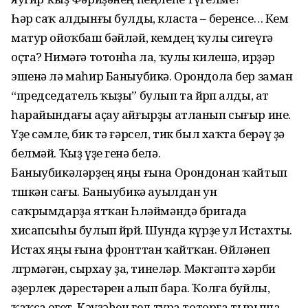
Һәр саҡ алдынғы булды, класта – беренсе… Кем
матур ойоҡбаш бәйләй, кемдең ҡулы сигеүгә
оҫта? Нимәгә тотонһа ла, ҡулы килешә, ирҙәр
эшенә лә маһир Баныубикә. Орондола бер заман
“председатель ҡыҙы” булып та йөрөп алды, ат
һарайындағы аҫау айғырҙы атланып сығыр ине.
Үҙе сәмле, бик тә ғәрсел, тик был хаҡта берәү ҙә
белмәй. Ҡыҙ үҙе генә белә.
Баныубикәләрҙең яңы ғына Орондонан ҡайтып
төшкән сағы. Баныубикә ауылдан ун
саҡрымдарҙа ятҡан Һөләймәндә бригада
хисапсыһы булып йөрөй. Шунда күрҙе ул Истахты.
Истах яңы ғына фронттан ҡайтҡан. Өйләнеп
өлгөрмәгән, сырхау ҙа, тинеләр. Мәктәптә хәрби
әҙерлек дәрестәрен алып бара. Ҡолға буйлы,
ҡаҡса егет. Кәүҙәһен гел тура тоторға тырыша,