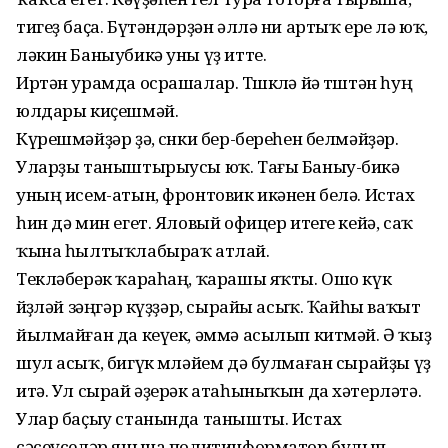
тигеҙ баҫа. Бүтәндәрҙән әллә ни артыҡ ере лә юҡ,
ләкин Баныубикә уны үҙ итте.
Иртән урамда осрашалар. Төшкөлә йә төштән һуң
юлдары киҫешмәй.
Күрешмәйҙәр ҙә, сөнки бер-береһен белмәйҙәр.
Уларҙы таныштырыусы юҡ. Тағы Баныу-бикә
уның исем-атын, фронтовик икәнен белә. Истах
һин дә мин егет. Яловый офицер итеге кейә, саҡ
ҡына һылтыҡлабыраҡ атлай.
Текләберәк ҡараһаң, ҡарашы яҡты. Ошо күк
йөҙөләй зәңгәр күҙҙәр, сырайы асыҡ. Ҡайһы ваҡыт
йылмайған да кеүек, әммә асылып китмәй. Ә ҡыҙ
шул асыҡ, бигүк мөләйем дә булмаған сырайҙы үҙ
итә. Ул сырай әҙерәк атаһыныҡын да хәтерләтә.
Улар баҫыу станында танышты. Истах
сәсеүселәр янына политинформатор булып