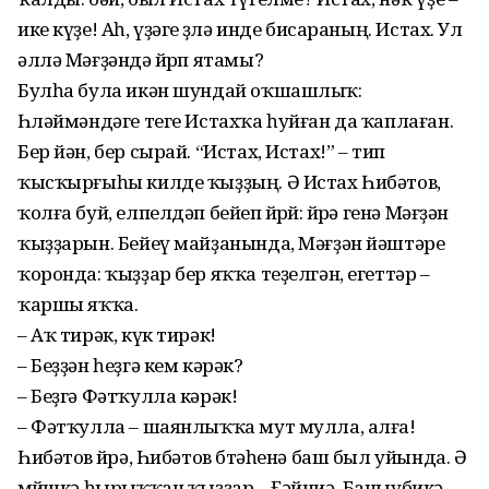
ике күҙе! Аһ, үҙәге өҙөлә инде бисараның. Истах. Ул
әллә Мәғҙәндә йөрөп ятамы?
Булһа була икән шундай оҡшашлыҡ:
Һөләймәндәге теге Истахҡа һуйған да ҡаплаған.
Бер йән, бер сырай. “Истах, Истах!” – тип
ҡысҡырғыһы килде ҡыҙҙың. Ә Истах Һибәтов,
ҡолға буй, елпелдәп бейеп йөрөй: өйөрә генә Мәғҙән
ҡыҙҙарын. Бейеү майҙанында, Мәғҙән йәштәре
ҡоронда: ҡыҙҙар бер яҡҡа теҙелгән, егеттәр –
ҡаршы яҡҡа.
– Аҡ тирәк, күк тирәк!
– Беҙҙән һеҙгә кем кәрәк?
– Беҙгә Фәтҡулла кәрәк!
– Фәтҡулла – шаянлыҡҡа мут мулла, алға!
Һибәтов өйөрә, Һибәтов бөтәһенә баш был уйында. Ә
мөйөшкә һырыҡҡан ҡыҙҙар – Ғәйниә, Баныубикә