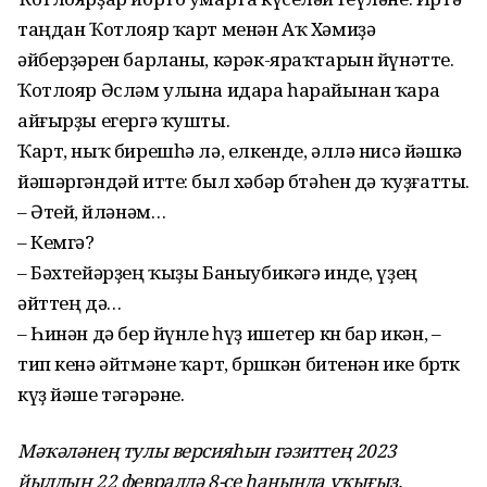
таңдан Ҡотлояр ҡарт менән Аҡ Хәмиҙә
әйберҙәрен барланы, кәрәк-яраҡтарын йүнәтте.
Ҡотлояр Әсләм улына идара һарайынан ҡара
айғырҙы егергә ҡушты.
Ҡарт, ныҡ бирешһә лә, елкенде, әллә нисә йәшкә
йәшәргәндәй итте: был хәбәр бөтәһен дә ҡуҙғатты.
– Әтей, өйләнәм…
– Кемгә?
– Бәхтейәрҙең ҡыҙы Баныубикәгә инде, үҙең
әйттең дә…
– Һинән дә бер йүнле һүҙ ишетер көн бар икән, –
тип кенә әйтмәне ҡарт, бөрөшкән битенән ике бөртөк
күҙ йәше тәгәрәне.
Мәҡәләнең тулы версияһын гәзиттең 2023
йылдың 22 февралдә 8-се һанында уҡығыҙ.