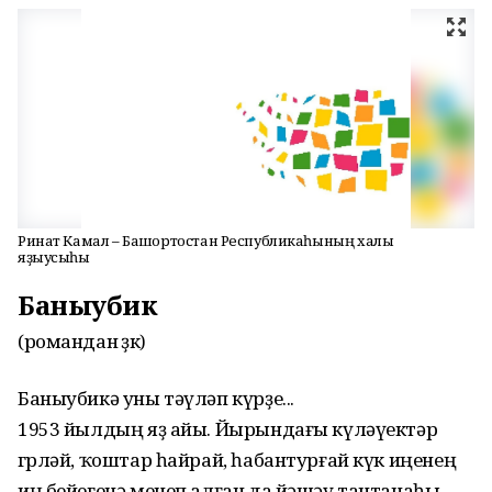
Ринат Камал – Башҡортостан Республикаһының халыҡ
яҙыусыһы
Баныубикә
(романдан өҙөк)
Баныубикә уны тәүләп күрҙе...
1953 йылдың яҙ айы. Йырындағы күләүектәр
гөрләй, ҡоштар һайрай, һабантурғай күк иңенең
иң бейегенә менеп алған да йәшәү тантанаһы