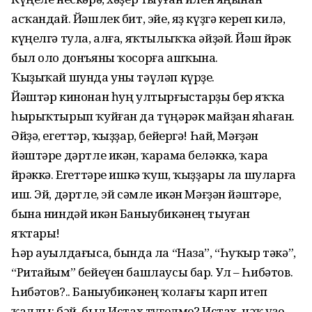
асҡандай. Йәшлек бит, эйе, яҙ күҙгә кереп килә,
күңелгә тула, алға, яҡтылыҡҡа әйҙәй. Йәш йөрәк
был оло донъяны ҡосорға ашҡына.
Ҡыҙыҡай шунда уны тәүләп күрҙе.
Йәштәр кинонан һуң ултырғыстарҙы бер яҡҡа
һырыҡтырып ҡуйған да түңәрәк майҙан яһаған.
Әйҙә, егеттәр, ҡыҙҙар, бейергә! Һай, Мәғҙән
йәштәре дәртле икән, ҡарама беләккә, ҡара
йөрәккә. Егеттәре ишкә ҡуш, ҡыҙҙары ла шуларға
иш. Эй, дәртле, эй сәмле икән Мәғҙән йәштәре,
бына ниндәй икән Баныубикәнең тыуған
яҡтары!
Һәр ауылдағыса, бында ла “Наза”, “Һуҡыр тәкә”,
“Ритайым” бейеүен башлаусы бар. Ул – Һибәтов.
Һибәтов?.. Баныубикәнең ҡолағы ҡарп итеп
ҡалды: бәй, был Истах түгелме? Истах, нәҡ үҙе –