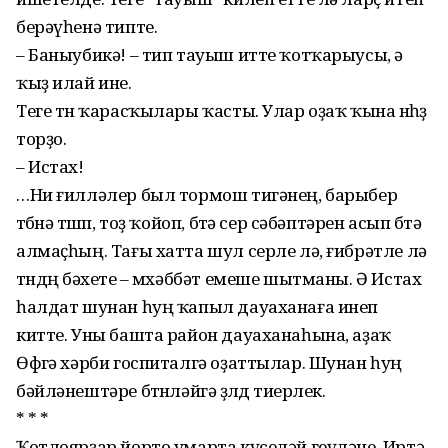
берәүһенә типте.
– Баныубикә! – тип тауыш итте ҡотҡарыусы, ә
ҡыҙ илай ине.
Теге төн ҡарасҡылары ҡасты. Улар оҙаҡ ҡына өнһөҙ
торҙо.
– Истах!
…Ни ғилләлер был тормош тигәнең, барыбер
төбөнә төшөп, тоҙ ҡойоп, бөтә сер сәбәптәрен асып бөтә
алмаҫһың. Тағы хатта шул серле лә, ғибрәтле лә
төндөң бәхете – мөхәббәт емеше шытманы. Ә Истах
һалдат шунан һуң ҡапыл дауаханаға инеп
китте. Уны башта район дауаханаһына, аҙаҡ
Өфөгә хәрби госпиталгә оҙаттылар. Шунан һуң
бәйләнештәре бөтөнләйгә өҙөлдө тиерлек.
* * *
Ҡотлоярҙар йорто умарта күселәй геүләне. Иртә