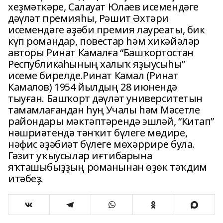
хеҙмәткәре, Салауат Юлаев исемендәге
дәүләт премияһы, Рәшит Әхтәри
исемендәге әҙәби премия лауреаты, бик
күп романдар, повестар һәм хикәйәләр
авторы Ринат Камалға “Башҡортостан
Республикаһының халыҡ яҙыусыһы”
исеме бирелде.Ринат Камал (Ринат
Камалов) 1954 йылдың 28 июнендә
тыуған. Башҡорт дәүләт университетын
тамамлағандан һуң Учалы һәм Мәсетле
райондары мәктәптәрендә эшләй, “Китап”
нәшриәтендә тәнҡит бүлеге мөдире,
нәфис әҙәбиәт бүлеге мөхәррире була.
Гәзит уҡыусылар иғтибарына
яҡташыбыҙҙың романынан өҙөк тәҡдим
итәбеҙ.