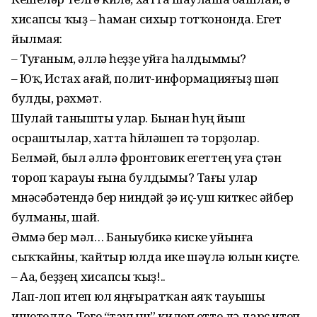
хисапсы ҡыҙ – һаман сихыр тотҡононда. Егет
йылмая:
– Туғаным, әллә һеҙҙе уйға һалдыммы?
– Юҡ, Истах ағай, полит-информацияғыҙ шәп
булды, рәхмәт.
Шулай танышты улар. Бынан һуң йыш
осраштылар, хатта һөйләшеп тә торҙолар.
Белмәй, был әллә фронтовик егеттең уға өҫтән
тороп ҡарауы ғына булдымы? Тағы улар
мөнәсәбәтендә бер ниндәй ҙә иҫ-уш киткес әйбер
булманы, шай.
Әммә бер мәл… Баныубикә киске уйынға
сыҡҡайны, ҡайтыр юлда ике шәүлә юлын киҫте.
– Аа, беҙҙең хисапсы ҡыҙ!..
Лап-лоп итеп юл яңғыратҡан аяҡ тауышы
ишетелде. Теге “тауыш” килеп етте лә ларҫ итеп