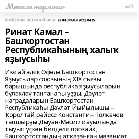
Мәсетле тормошо
Файҙалы эштәр йылы
28 ФЕВРАЛЯ 2023, 04:35
Ринат Камал –
Башҡортостан
Республикаһының халыҡ
яҙыусыһы
Ике ай элек Өфөлә Башҡортостан
Яҙыусылар союзының ХIХ съезы
барышында республика яҙыусыларын
бүләкләү тантанаһы уҙҙы. Дәүләт
наградаларын Башҡортостан
Республикаһы Дәүләт Йыйылышы –
Ҡоролтай рәйесе Константин Толкачев
тапшырҙы.Дыуан-Мәсетле ауылында
тыуып үҫкән билдәле прозаик,
Башҡортостандың атҡаҙанған мәҙәниәт