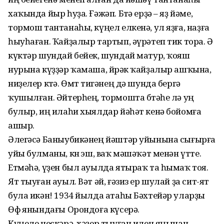
хаҡында йыр һуҙа. Ғәжәп. Бөтә ерҙә – яҙ йәме,
тормош тантанаһы, күңел елкенә, ул яҙға, наҙға
һыуһаған. Ҡайҙалыр тартып, әүрәтеп тик тора. Ә
күктәр шундай бейек, шундай матур, ҡояш
нурына күҙҙәр ҡамаша, йөрәк ҡайҙалыр ашҡына,
ниҙелер көтә. Өмөт тигәнең дә шунда бергә
ҡушылған. Әйтерһең, тормошта бөтәһе лә уң
булыр, иң илаһи хыялдар йәһәт кенә бойомға
ашыр.
Әлегәсә Баныубикәнең йәштәр уйынына сығырға
уйы булманы, көнө эш, ваҡ мәшәҡәт менән үтте.
Етмәһә, үҙен был ауылда ятыраҡ та һымаҡ тоя.
Ят тыуған ауыл. Вәт әй, ғәзиз ер шулай ҙа сит-ят
була икән! 1934 йылда атаһы Бәхтейәр уларҙы
Өфө янындағы Орондоға күсерә.
Күңеле нескәрә, хәҙер тыуған илен яңынан