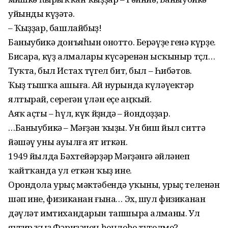
уйынды күҙәтә.
– Ҡыҙҙар, башлайбыҙ!
Баныубикә донъяһын онотто. Берәүҙе генә күрҙе.
Бисара, күҙ алмалары күсәренән ысҡыныр төҫлө…
Туҡта, был Истах түгел бит, был – Һибәтов.
Ҡыҙ тышҡа ашыға. Ай нурында күләүектәр
ялтырай, серегән үлән еҫе аңҡый.
Аяҡ аҫты – һүл, күк йөҙөндә – йондоҙҙар.
…Баныубикә – Мәғҙән ҡыҙы. Ун биш йыл ситтә
йәшәү уны ауылға ят иткән.
1949 йылда Бәхтейәрҙәр Мәғҙәнгә әйләнеп
ҡайтҡанда ул еткән ҡыҙ ине.
Орондола урыҫ мәктәбендә уҡыны, урыҫ теленән
шәп ине, физиканан ғына… Эх, шул физиканан
дәүләт имтихандарын тапшыра алманы. Ул
яугир ҡыҙ Фәриҙәнең һеңлеһе түгелме?