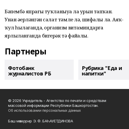
Бәпембә япрағы туҡланыуҙа ла урын тапҡан.
Унан әҙерләнгән салат тәмле лә, шифалы ла. Аяҡ-
ҡул һыҙлағанда, организм витаминдарға
ярлыланғанда бигерәк тә файҙалы.
Партнеры
Фотобанк
Рубрика "Еда и
журналистов РБ
напитки"
© 2026 Учредитель - Агентство по печати и средствам
массовой информации Республики Башкортостан.
Об использовании персональных данных
Баш мөхәррир Э. Ф. БАҺАУЕТДИНОВА