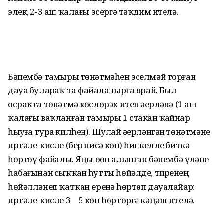
элек, 2-3 аш ҡалағы эсергә тәҡдим ителә.
Бәпембә тамыры төнәтмәһен эселмәй торған
дауа булараҡ та файҙаланырға ярай. Был
осраҡта төнәтмә көслөрәк итеп әҙерләнә (1 аш
ҡалағы ваҡланған тамыры 1 стакан ҡайнар
һыуға тура килһен). Шулай әҙерләнгән төнәтмәне
иртәле-кисле (бер нисә көн) һипкелле биткә
һөртөү файҙалы. Яңы өҙөп алынған бәпембә үләне
һабағынан сыҡҡан һутты һөйәлде, тиренең
һөйәлләнеп ҡатҡан еренә һөртөп дауалайҙар:
иртәле-кисле 3—5 көн һөртөргә кәңәш ителә.