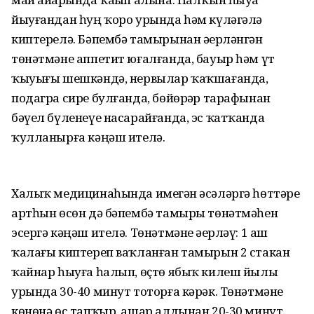
йыуғандан һуң ҡоро урында һәм күләгәлә
киптерелә. Бәпембә тамырынан әҙерләнгән
төнәтмәне аппетит юғалғанда, бауыр һәм үт
ҡыуығы шешкәндә, нервылар ҡаҡшағанда,
подагра сире булғанда, бөйөрҙәр тарафынан
бәүел бүленеүе насарайғанда, эс ҡатҡанда
ҡулланырға кәңәш ителә.
Халыҡ медицинаһында имеҙгән әсәләргә һөттәре
артһын өсөн дә бәпембә тамыры төнәтмәһен
эсергә кәңәш ителә. Төнәтмәне әҙерләү: 1 аш
ҡалағы киптереп ваҡланған тамырын 2 стакан
ҡайнар һыуға һалып, өҫтө ябыҡ килеш йылы
урында 30-40 минут тоторға кәрәк. Төнәтмәне
көнөнә өс тапҡыр, ашар алдынан 20-30 минут