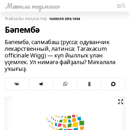
Мәсетле тормошо
Файҙалы кәңәштәр
16 ИЮЛЯ 2019, 10:04
Бәпембә
Бәпембә, салмабаш (русса: одуванчик
лекарственный, латинса: Тaraxacum
officinale Wigg) — күп йыллыҡ үлән
үҫемлек. Ул нимәгә файҙалы? Мәҡәләлә
уҡығыҙ.