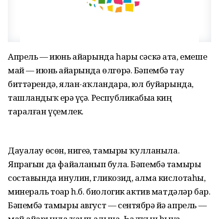
Апрель — июнь айҙарында һары сәскә ата, емеше
май — июнь айҙарында өлгөрә. Бәпембә тау
биттәрендә, ялан-аҡландарҙа, юл буйҙарында,
ташландыҡ ерҙә үҫә. Республикабыҙҙа киң
таралған үҫемлек.
Дауалау өсөн, нигеҙҙә, тамыры ҡулланыла.
Япрағын да файҙаланып була. Бәпембә тамыры
составында инулин, гликозид, алма кислотаһы,
минераль тоҙҙар һ.б. биологик актив матдәләр бар.
Бәпембә тамыры август — сентябрҙә йә апрель —
май айҙарында ҡаҙып алына. Һалҡын һыуҙа