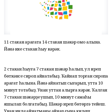
11 стакан ҡарағатҡа 14 стакан шәкәр ҡомо алына.
Йәнә ике стакан һыу кәрәк.
2 стакан һыуға 7 стакан шәкәр һалып, ул иреп
бөткәнсе сироп ҡайнатабыҙ. Ҡайнап торған сиропҡа
ҡарағат һалына. Йәнә ҡайнатып сығарып, утта 10
минут тотабыҙ. Унан уттан алырға кәрәк. Ҡалған
7 стакан шәкәрҙе ҡушып, 10 минут самаһы
яҡшылап болғатабыҙ. Шәкәр иреп бөтөргә тейеш.
Унан инде ҡайнатманы ҡайнар ғына килеш