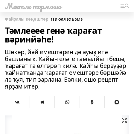
Мәсетле тормошо
Файҙалы кәңәштәр
11 ИЮЛЯ 2019, 09:16
Тәмлееее генә ҡарағат
вәринйәһе!
Шөкөр, йәй емештәрен дә ауыҙ итә
башланыҡ. Ҡайын еләге тамылйып бешә,
ҡарағат та өлгөрөп килә. Ҡайһы берәүҙәр
ҡайнатҡанда ҡарағат емештәре бөршәйә
лә ҡуя, тип зарлана. Бәлки, ошо рецепт
ярҙам итер.