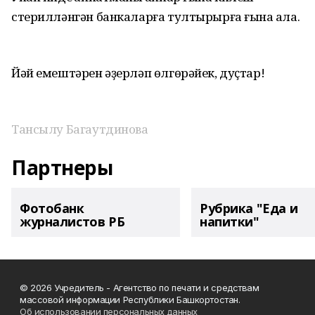
стерилләнгән банкаларға тултырырға ғына ҡала.
Йәй емештәрен әҙерләп өлгөрәйек, дуҫтар!
Тансылу Багаутдинова
Партнеры
Фотобанк
Рубрика "Еда и
журналистов РБ
напитки"
© 2026 Учредитель - Агентство по печати и средствам
массовой информации Республики Башкортостан.
Об использовании персональных данных