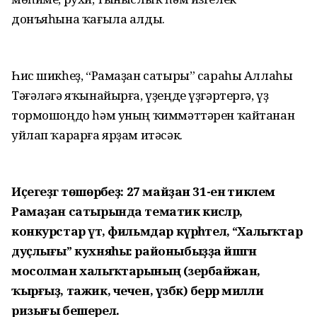
донъяһына ҡағыла алды.
Һис шикһеҙ, “Рамаҙан сатыры” сараһы Аллаһы
Тәғәләгә яҡынайырға, үҙеңде үҙгәртергә, үҙ
тормошоңдо һәм уның ҡиммәттәрен ҡайтанан
уйлап ҡарарға ярҙам итәсәк.
Иҫегеҙгә төшөрәбеҙ: 27 майҙан 31-енә тиклем
Рамаҙан сатырында тематик кисәләр,
конкурстар үтә, фильмдар күрһәтелә, “Халыҡтар
дуҫлығы” кухняһы: районыбыҙҙа йәшәгән
мосолман халыҡтарының (әзербайжан,
ҡырғыҙ, тажик, чечен, үзбәк) берәр милли
ризығы бешерелә.