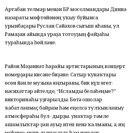
Артабан телмәр менән БР мосолмандары Диниә
назараты мөфтөйөнөң уҡыу буйынса
урынбаҫары Руслан Сәйәхов сығыш яһаны, ул
Рамаҙан айында ураҙа тотоуҙың файҙаһы
тураһында һөйләне.
Район Мәҙәниәт һарайы артистарының концерт
номерҙары кисәне биҙәне. Сатыр ҡунаҡтары
өсөн йәнле музыка яңғыраны, бик күп өгөт-
нәсихәттәр әйтелде, “Исламды беләһеңме?”
викторинаһы уҙғарылды. Бөтә ошолар
ҡабатланмаҫ байрам һәм еңелсә тулҡынланыу
атмосфераһы бул- дырҙы. Ҡунаҡтар тәмле
ашамлыҡтар-ҙан ауыҙ итеп кенә ҡалманы, ә, иң
мөһиме, рухи, тыныслыҡ һәм изгелек