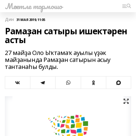
Мәсетле тормошо
Дин
31 МАЯ 2019, 11:05
Рамаҙан сатыры ишектәрен
асты
27 майҙа Оло Ыҡтамаҡ ауылы үҙәк
майҙанында Рамаҙан сатырын асыу
тантанаһы булды.