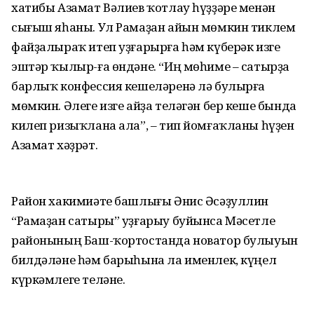
хатибы Азамат Вәлиев ҡотлау һүҙҙәре менән
сығыш яһаны. Ул Рамаҙан айын мөмкин тиклем
файҙалыраҡ итеп уҙғарырға һәм күберәк изге
эштәр ҡылыр-ға өндәне. “Иң мөһиме – сатырҙа
барлыҡ конфессия кешеләренә лә булырға
мөмкин. Әлеге изге айҙа теләгән бер кеше бында
килеп ризыҡлана ала”, – тип йомғаҡланы һүҙен
Азамат хәҙрәт.
Район хакимиәте башлығы Әнис Әсәҙуллин
“Рамаҙан сатыры” уҙғарыу буйынса Мәсетле
районының Баш-ҡортостанда новатор булыуын
билдәләне һәм барыһына ла именлек, күңел
күркәмлеге теләне.