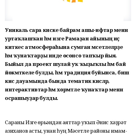
Уникаль сара киске байрам ашы-ифтар менән
уртаҡлашҡан һәм изге Рамаҙан айының иҫ
киткес атмосфераһына сумған мәсетлеләрҙе
һәм ҡунаҡтарҙы инде өсөнсө тапҡыр йыя.
Быйыл да проект шулай уҡ ҡыҙыҡлы һәм бай
йөкмәткеле булды, һәм традиция буйынса, биш
кис дауамында бында тематик кисәләр,
интерактивтар һәм хөрмәтле ҡунаҡтар менән
осрашыуҙар булды.
Сараны Изге Ҡөрьәндән аяттар уҡып Әнис хәҙрәт
Ҡазиханов асты, унан һуң Мәсетле районы имам-