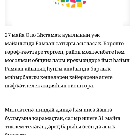
27 майҙа Оло Ыҡтамаҡ ауылының үҙәк
майҙанында Рамаҙан сатыры асыласаҡ. Боронғо
ғөрөф-ғәҙәттәрҙе тергеҙеп, район мөхтәсибәте һәм
мосолман общиналары ирекмәндәре йыл һайын
Рамаҙан айының һуңғы аҙнаһында барлыҡ
миһырбанлы кешеләрҙең хәйерҙәренә әлеге
шәфҡәтлелек акцияһын ойоштора.
Милләтенә, ниндәй диндә һәм нисә йәштә
булыуына ҡарамаҫтан, сатыр ишеге 31 майға
тиклем теләгәндәрҙең барыһы өсөн дә асыҡ
буласаҡ.