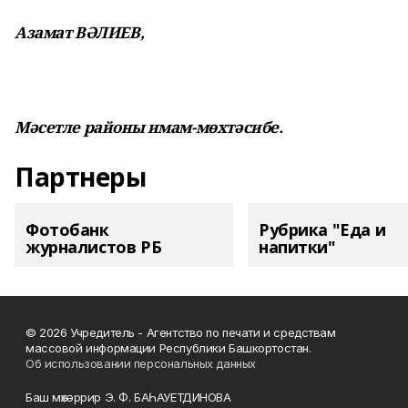
Азамат ВӘЛИЕВ,
Мәсетле районы имам-мөхтәсибе.
Партнеры
Фотобанк
Рубрика "Еда и
журналистов РБ
напитки"
© 2026 Учредитель - Агентство по печати и средствам
массовой информации Республики Башкортостан.
Об использовании персональных данных
Баш мөхәррир Э. Ф. БАҺАУЕТДИНОВА