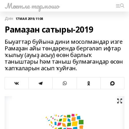
Мәсетле тормошо
Дин
17 МАЯ 2019, 11:08
Рамаҙан сатыры-2019
Быуаттар буйына дини мосолмандар изге
Рамаҙан айы төндәрендә бергәләп ифтар
ҡылыу (ауыҙ асыу) өсөн барлыҡ
таныштары һәм таныш булмағандар өсөн
ҡапҡаларын асып ҡуйған.