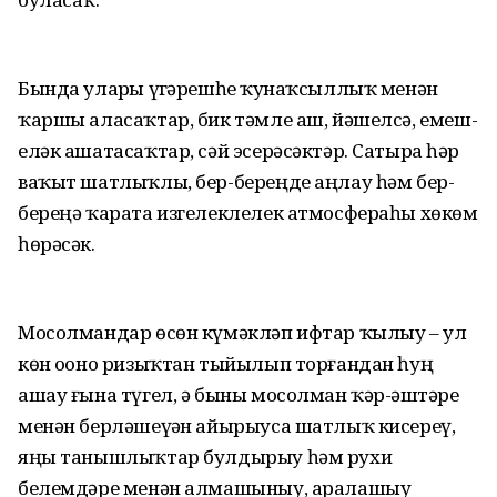
Бында уларҙы үҙгәрешһеҙ ҡунаҡсыллыҡ менән
ҡаршы аласаҡтар, бик тәмле аш, йәшелсә, емеш-
еләк ашатасаҡтар, сәй эсерәсәктәр. Сатырҙа һәр
ваҡыт шатлыҡлы, бер-береңде аңлау һәм бер-
береңә ҡарата изгелеклелек атмосфераһы хөкөм
һөрәсәк.
Мосолмандар өсөн күмәкләп ифтар ҡылыу – ул
көн оҙоно ризыҡтан тыйылып торғандан һуң
ашау ғына түгел, ә быны мосолман ҡәр-ҙәштәре
менән берләшеүҙән айырыуса шатлыҡ кисереү,
яңы танышлыҡтар булдырыу һәм рухи
белемдәре менән алмашыныу, аралашыу