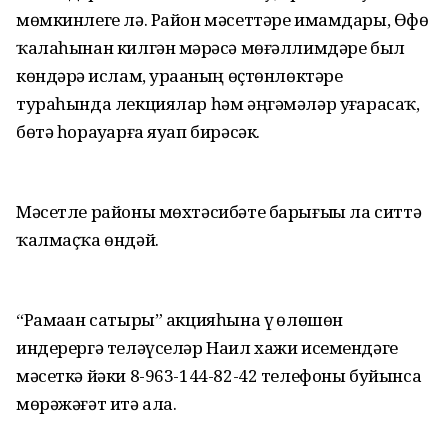
мөмкинлеге лә. Район мәсеттәре имамдары, Өфө
ҡалаһынан килгән мәҙрәсә мөғәллимдәре был
көндәрҙә ислам, ураҙаның өҫтөнлөктәре
тураһында лекциялар һәм әңгәмәләр уҙғарасаҡ,
бөтә һорауҙарға яуап бирәсәк.
Мәсетле районы мөхтәсибәте барығыҙҙы ла ситтә
ҡалмаҫҡа өндәй.
“Рамаҙан сатыры” акцияһына үҙ өлөшөн
индерергә теләүселәр Наил хажи исемендәге
мәсеткә йәки 8-963-144-82-42 телефоны буйынса
мөрәжәғәт итә ала.