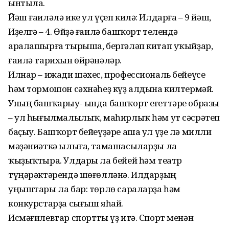
ынтыла.
Йәш ғаиләлә ике ул үҫеп килә: Илдарға – 9 йәш,
Иҙелгә – 4. Өйҙә ғаилә башҡорт телендә
аралашырға тырыша, бергәләп китап уҡыйҙар,
ғаилә тарихын өйрәнәләр.
Илнар – ижади шәхес, профессиональ бейеүсе
һәм тормошон сәхнәһеҙ күҙ алдына килтермәй.
Уның башҡарыу- ында башҡорт егеттәре образы
– ул һығылмалылыҡ, маһирлыҡ һәм ут сәсрәтеп
баҫыу. Башҡорт бейеүҙәре аша ул үҙе лә милли
мәҙәниәткә ылыға, тамашасыларҙы ла
ҡыҙыҡтыра. Улдары ла бейей һәм театр
түңәрәктәрендә шөғөлләнә. Илдарҙың
уңыштары ла бар: төрлө сараларҙа һәм
конкурстарҙа сығыш яһай.
Исмәғилевтар спортты үҙ итә. Спорт менән