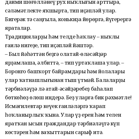
даими шөғөлләнеү рух ныҡлығын арттыра,
сәләмәтлекте яҡшырта, тип иҫәпләй улар.
Бигерәк тә саңғыла, конькиҙа йөрөргә, йүгерергә
яраталар.
Традицияларҙы һәм телде һаҡлау – ныҡлы
ғаилә нигеҙе, тип иҫәпләй йәштәр.
– Был йәһәттән беҙгә олатай-өләсәйҙәр
ярҙамлаша, әлбиттә, – тип уртаҡлаша улар. –
Боронғо башҡорт байрамдары һәм йолалары
улар ҡатнашлығынан тыш үтмәй. Балаларҙы
тәрбиәләүҙә лә атай-әсәйҙәребеҙ баһалап
бөткөһөҙ өлөш индерә. Беҙ уларға бик рәхмәтле!
Исмәғилевтар кеүек ғаиләләргә ҡарап
һоҡланырлыҡ ҡына. Улар үҙ ерен һәм телен
яратҡан ысын граждандар тәрбиәләүгә күп
көстәрен һәм ваҡыттарын сарыф итә.