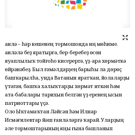
Ғаилә – һәр кешенең тормошонда иң мөһиме.
Ғаиләлә беҙ яратырға, бер-беребеҙ өсөн
яуаплылыҡ тойғоһо кисерергә, үҙ-ара хөрмәткә
өйрәнәбеҙ. Был ғәмәлдәрҙең барыһы ла дөрөҫ
башҡарылһа, унда Ватанын яратҡан, йолаларҙы
үтәгән, башҡа халыҡтарҙы хөрмәт иткән һәм
ата-бабалары тарихын белгән үҙ еренең ысын
патриоттары үҫә.
Оло Ыҡтамаҡтан Ләйсән һәм Илнар
Исмәғилевтар йәш ғаиләләргә ҡарай. Уларҙың
әле тормоштарының яңы ғына башланып