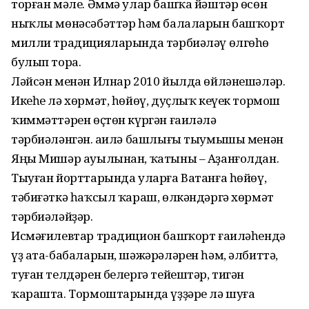
торған мәле. Әммә улар башҡа йәштәр өсөн
ныҡлы мөнәсәбәттәр һәм балаларын башҡорт
милли традицияларында тәрбиәләү өлгөһө
булып тора.
Ләйсән менән Илнар 2010 йылда өйләнешәләр.
Икеһе лә хөрмәт, һөйөү, дуҫлыҡ кеүек тормош
ҡиммәттәрен өҫтөн күргән ғаиләлә
тәрбиәләнгән. Ғаилә башлығы тыумышы менән
Яңы Мишәр ауылынан, ҡатыны – Аҙанғолдан.
Тыуған йорттарында уларға Ватанға һөйөү,
тәбиғәткә һаҡсыл ҡараш, өлкәндәргә хөрмәт
тәрбиәләйҙәр.
Исмәғилевтар традицион башҡорт ғаиләһендә
үҙ ата-бабаларын, шәжәрәләрен һәм, әлбиттә,
туған телдәрен белергә тейештәр, тигән
ҡарашта. Тормоштарында үҙҙәре лә шуға