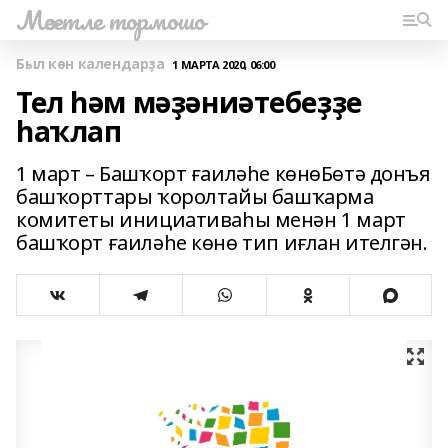
Мәсетле тормошо
Был көн календарҙа
1 МАРТА 2020, 06:00
Тел һәм мәҙәниәтебеҙҙе
һаҡлап
1 март – Башҡорт ғаиләһе көнөБөтә донъя
башҡорттары ҡоролтайы башҡарма
комитеты инициативаһы менән 1 март
башҡорт ғаиләһе көнө тип иғлан ителгән.