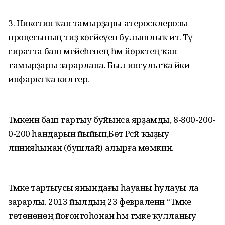
3. Никотин ҡан тамырҙары атеросклерозы
процесының тиҙ көсәйеүенә булышлыҡ итә. Тәү
сиратта баш мейеһенең һәм йөрәктең ҡан
тамырҙары зарарлана. Был инсультҡа йәки
инфарктҡа килтерә.
Тәмәкенән баш тартыу буйынса ярҙамды, 8-800-200-
0-200 һандарын йыйып,Бөтә Рәсәй ҡыҙыу
линияһынан (бушлай) алырға мөмкин.
Тәмәке тартыусы янындағы һауаны һулауы ла
зарарлы. 2013 йылдың 23 февраленән “Тәмәке
төтөнөнөң йоғонтоһонан һәм тәмәке ҡулланыу