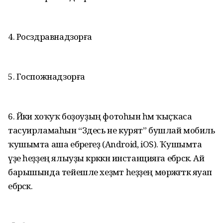
4. Росздравнадзорға
5. Госпожнадзорға
6. Йәки хоҡуҡ боҙоуҙың фотоһын һәм ҡыҫҡаса
тасуирламаһын “Здесь не курят” бушлай мобиль
ҡушымта аша ебәрегеҙ (Android, iOS). Ҡушымта
үҙе һеҙҙең ялыуҙы кәрәккән инстанцияға ебәрәсәк. Ай
барышында тейешле хеҙмәт һеҙҙең мөрәжәғәткә яуап
ебәрәсәк.