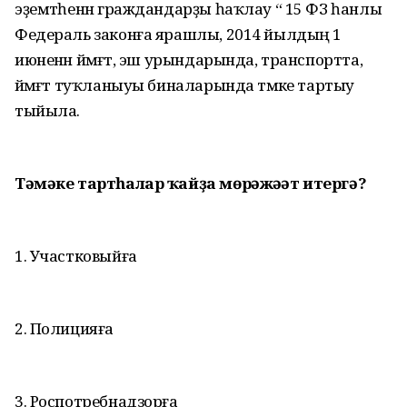
эҙемтәһенән граждандарҙы һаҡлау “ 15 ФЗ һанлы
Федераль законға ярашлы, 2014 йылдың 1
июненән йәмәғәт, эш урындарында, транспортта,
йәмәғәт туҡланыуы биналарында тәмәке тартыу
тыйыла.
Тәмәке тартһалар ҡайҙа мөрәжәғәт итергә?
1. Участковыйға
2. Полицияға
3. Роспотребнадзорға