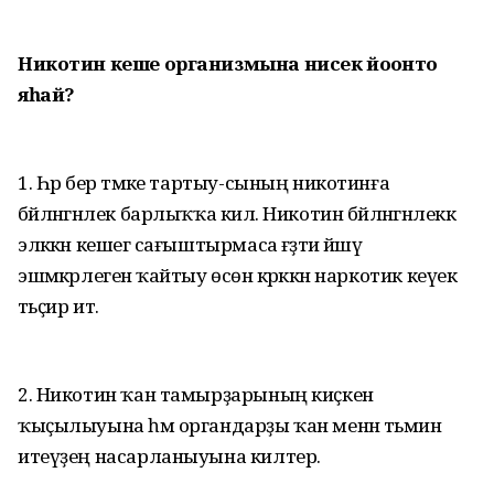
Никотин кеше организмына нисек йоғонто
яһай?
1. Һәр бер тәмәке тартыу-сының никотинға
бәйләнгәнлек барлыҡҡа килә. Никотин бәйләнгәнлеккә
эләккән кешегә сағыштырмаса ғәҙәти йәшәү
эшмәкәрлегенә ҡайтыу өсөн кәрәккән наркотик кеүек
тәьҫир итә.
2. Никотин ҡан тамырҙарының киҫкен
ҡыҫылыуына һәм органдарҙы ҡан менән тәьмин
итеүҙең насарланыуына килтерә.