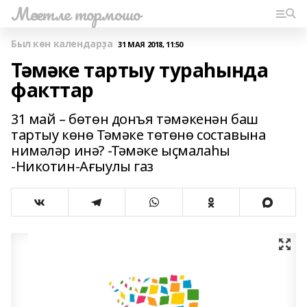
Мәсетле тормошо
Был көн календарҙа
31 МАЯ 2018, 11:50
Тәмәке тартыу тураһында
факттар
31 май – бөтөн донъя тәмәкенән баш
тартыу көнө Тәмәке төтөнө составына
нимәләр инә? -Тәмәке ыҫмалаһы
-Никотин-Ағыулы газ