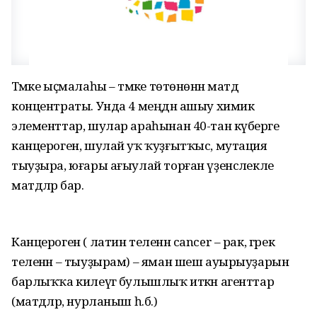
Тәмәке ыҫмалаһы – тәмәке төтөнөнән матдә
концентраты. Унда 4 меңдән ашыу химик
элементтар, шулар араһынан 40-тан күберәге
канцероген, шулай уҡ ҡуҙғытҡыс, мутация
тыуҙыра, юғары ағыулай торған үҙенсәлекле
матдәләр бар.
Канцероген ( латин теленән cancer – рак, грек
теленән – тыуҙырам) – яман шеш ауырыуҙарын
барлыҡҡа килеүгә булышлыҡ иткән агенттар
(матдәләр, нурланыш һ.б.)