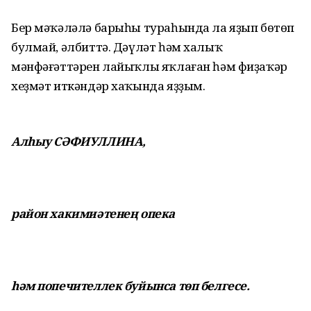
Бер мәҡәләлә барыһы тураһында ла яҙып бөтөп
булмай, әлбиттә. Дәүләт һәм халыҡ
мәнфәғәттәрен лайыҡлы яҡлаған һәм фиҙаҡәр
хеҙмәт иткәндәр хаҡында яҙҙым.
Алһыу СӘФИУЛЛИНА,
район хакимиәтенең опека
һәм попечителлек буйынса төп белгесе.