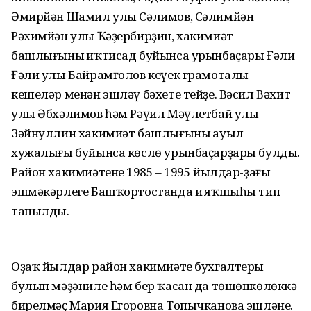
Әмирйән Шамил улы Сәлимов, Сәлимйән
Рәхимйән улы Ҡәҙербирҙин, хакимиәт
башлығының иҡтисад буйынса урынбаҫары Ғәли
Ғәли улы Байрамғолов кеүек грамоталы
кешеләр менән эшләү бәхете тейҙе. Вәсил Вәхит
улы Әбхәлимов һәм Рәүил Мәүлетбай улы
Зәйнуллин хакимиәт башлығының ауыл
хужалығы буйынса көслө урынбаҫарҙары булды.
Район хакимиәтенең 1985 – 1995 йылдар-ҙағы
эшмәкәрлеге Башҡортостанда иң яҡшыһы тип
танылды.
Оҙаҡ йылдар район хакимиәте бухгалтеры
булып мәҙәниле һәм бер ҡасан да төшөнкөлөккә
бирелмәҫ Мария Егоровна Топычканова эшләне.