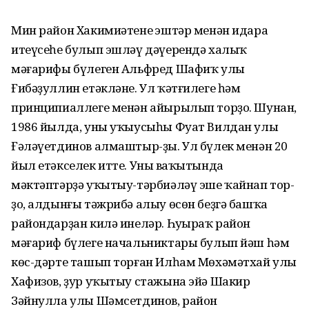
Мин район Хакимиәтенең эштәр менән идара
итеүсеһе булып эшләү дәүерендә халыҡ
мәғарифы бүлеген Альфред Шафиҡ улы
Ғибәҙуллин етәкләне. Ул ҡәтғилеге һәм
принципиаллеге менән айырылып торҙо. Шунан,
1986 йылда, уны уҡыусыһы Фуат Вилдан улы
Ғәләүетдинов алмаштыр-ҙы. Ул бүлек менән 20
йыл етәкселек итте. Уның ваҡытында
мәктәптәрҙә уҡытыу-тәрбиәләү эше ҡайнап тор-
ҙо, алдынғы тәжрибә алыу өсөн беҙгә башҡа
райондарҙан килә инеләр. Һуңыраҡ район
мәғариф бүлеге начальниктары булып йәш һәм
көс-дәрте ташып торған Илһам Мөхәмәтхай улы
Хафизов, ҙур уҡытыу стажына эйә Шакир
Зәйнулла улы Шәмсетдинов, район