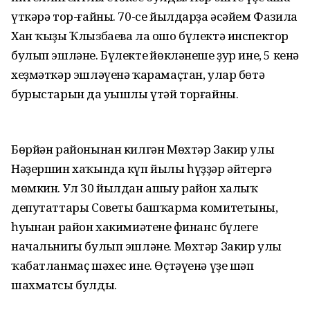
үткәрә тор-ғайны. 70-се йылдарҙа әсәйем Фазила
Хан ҡыҙы Ҡлызбаева ла ошо бүлектә инспектор
булып эшләне. Бүлектең йөкләнеше ҙур ине, 5 кенә
хеҙмәткәр эшләүенә ҡарамаҫтан, улар бөтә
бурыстарын да уңышлы үтәй торғайны.
Бөрйән районынан килгән Мөхтәр Закир улы
Нәҙершин хаҡында күп йылы һүҙҙәр әйтергә
мөмкин. Ул 30 йылдан ашыу район халыҡ
депутаттары Советы башҡарма комитетының,
һуңынан район хакимиәтенең финанс бүлеге
начальнигы булып эшләне. Мөхтәр Закир улы
ҡабатланмаҫ шәхес ине. Өҫтәүенә үҙе шәп
шахматсы булды.