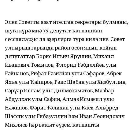
Элек Советтың азат ителгән секретары булманы,
шуға күрә миңә 75 депутат ҡатнашҡан
сессияларҙы ла әҙерләргә тура килә ине. Совет
ултырыштарында район өсөн янып-көйгән
депутаттар Борис Ильич Ярушин, Михаил
Иванович Томилов, Флорид Ғәбделйән улы
Ғәйнанов, Рифат Ғәзизйән улы Сәфәров, Абрек
Яхъя улы Ҡаһиров, Рәис Шабан улы Хизбуллин,
Сәрүәр Ислам улы Дилмөхәмәтов, Мазһар
Абдулхаҡ улы Сафин, Алмаз Исмәғил улы
Нәжипов, Фәрит Ғәлихан улы Каев, Альфред
Шафиҡ улы Ғибәҙуллин һәм Иван Леонидович
Михляев һәр ваҡыт әүҙем ҡатнашты.