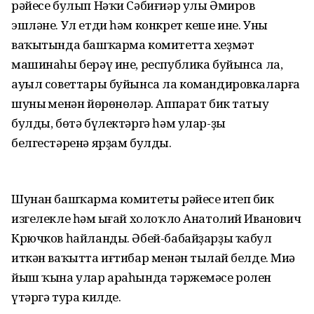
рәйесе булып Нәҡи Сәбиғиәр улы Әмиров
эшләне. Ул етди һәм конкрет кеше ине. Уның
ваҡытында башҡарма комитетта хеҙмәт
машинаһы берәү ине, республика буйынса ла,
ауыл советтары буйынса ла командировкаларға
шуның менән йөрөнөләр. Аппарат бик татыу
булды, бөтә бүлектәргә һәм улар-ҙың
белгестәренә ярҙам булды.
Шунан башҡарма комитеты рәйесе итеп бик
изгелекле һәм ыңғай холоҡло Анатолий Иванович
Крючков һайланды. Әбей-бабайҙарҙы ҡабул
иткән ваҡытта иғтибар менән тыңлай белде. Миңә
йыш ҡына улар араһында тәржемәсе ролен
үтәргә тура килде.