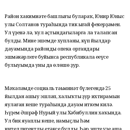
Район хакимиәте башлығы булараҡ, Юнир Юныс
улы Солтанов тураһында тик ыңғай фекерҙәмен.
Ул үҙенә лә, ҡул аҫтындағыларға ла талапсан
булды. Минең эшемде хупланы, күп йылдар
дауамында райондың опека органдары
эшмәкәрлеге буйынса республикала еңеүсе
булыуымда уның да өлөшө ҙур.
Мәҡәләмде социаль тәьминәт бүлегендә 25
йылдан ашыу эшләп, халыҡтың ҙур ихтирамын
яулаған кеше тураһында дауам иткем килә.
Һүҙем Әшрәф Нурый улы Хәбибуллин хаҡында.
Ул бик яуаплы кеше, намыҫлы һәм
интеллигентлы етәксе булды. Һәр эште үҙе аша