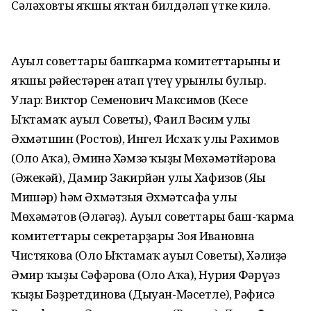
Сәләховты яҡшы яҡтан билдәләп үтке килә.
Ауыл советтары башҡарма комитеттарының иң
яҡшы рәйестәрен атап үтеү урынлы булыр.
Улар: Виктор Семенович Максимов (Кесе
Ыҡтамаҡ ауыл Советы), Фаил Вәсим улы
Әхмәтшин (Ростов), Ингел Исхаҡ улы Рәхимов
(Оло Аҡа), Әминә Хәмзә ҡыҙы Мөхәмәтйәрова
(Әжекәй), Дамир Закирйән улы Хафизов (Яңы
Мишәр) һәм Әхмәтзыя Әхмәтсафа улы
Мөхәмәтов (Әләгәҙ). Ауыл советтары баш-ҡарма
комитеттары секретарҙары Зоя Ивановна
Чистякова (Оло Ыҡтамаҡ ауыл Советы), Хәлиҙә
Әмир ҡыҙы Сәфәрова (Оло Аҡа), Нурия Фәрүәз
ҡыҙы Бәҙретдинова (Дыуан-Мәсетле), Рәфисә