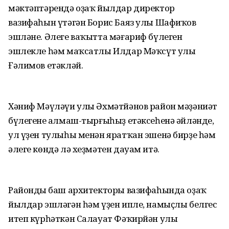
мәктәптәрендә оҙаҡ йылдар директор
вазифаһын үтәгән Борис Баяз улы Шафиҡов
эшләне. Әлеге ваҡытта мәғариф бүлеген
эшлекле һәм маҡсатлы Илдар Мәҡсүт улы
Ғәлимов етәкләй.
Хәниф Мәүләүи улы Әхмәтйәнов район мәҙәниәт
бүлегенең алмаш-тырғыһыҙ етәксеһенә әйләнде,
ул үҙен тулыһы менән яратҡан эшенә бирҙе һәм
әлеге көндә лә хеҙмәтен дауам итә.
Райондың баш архитекторы вазифаһында оҙаҡ
йылдар эшләгән һәм үҙен ипле, намыҫлы белгес
итеп күрһәткән Салауат Фәҡирйән улы