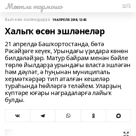
Мәсетле тормошо
Был көн календарҙа
19 АПРЕЛЯ 2018, 12:45
Халыҡ өсөн эшләнеләр
21 апрелдә Башҡортостанда, бөтә
Рәсәйҙәге кеүек, Урындағы үҙидара көнөн
билдәләйҙәр. Матур байрам менән бәйле
төрлө йылдарҙа урындағы власта эшләгән
һәм дәүләт, ә һуңынан муниципаль
хеҙмәткәрҙәр тип аталған кешеләр
тураһында һөйләргә теләйем. Уларҙың
күптәре юғары наградаларға лайыҡ
булды.