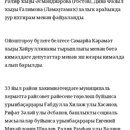
Рәлиф ҡыҙы Әсмәндиәрова (Ростов), Динә Фазыл
ҡыҙы Ғәлимова (Ләмәҙтамаҡ) халыҡ араһында
ҙур ихтирам менән файҙаланды.
Ойоштороу бүлеге белгесе Сәмәрйә Кәрәмәт
ҡыҙы Хәйруллинаның тырышлығы менән бөтә
кимәлдәге депутаттар менән эш юғары кимәлдә
алып барылды.
33 йыл район хакимиәтендәге муниципаль
хеҙмәттә райсовет рәйесенең төҙөлөш буйынса
урынбаҫарҙары Ғабдулла Хилаж улы Хәсәнов,
Рифат Зәләй улы Әсбапов, башлыҡтың социаль
мәсьәләләр буйынса урынбаҫарҙары Евгений
Михайлович Швалев, Радик Рауфан улы Вәлиев,