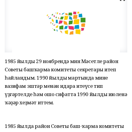
1985 йылдың 29 ноябрендә мин Мәсетле район
Советы башҡарма комитеты секретары итеп
һайландым. 1990 йылдың мартында минең
вазифам эштәр менән идара итеүсе тип
үҙгәртелде һәм ошо сифатта 1990 йылдың июленә
ҡәҙәр хеҙмәт иттем.
1985 йылда район Советы баш-ҡарма комитеты