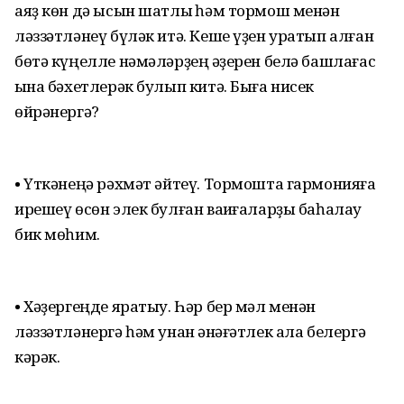
аяҙ көн дә ысын шатлыҡ һәм тормош менән
ләззәтләнеү бүләк итә. Кеше үҙен уратып алған
бөтә күңелле нәмәләрҙең ҡәҙерен белә башлағас
ҡына бәхетлерәк булып китә. Быға нисек
өйрәнергә?
• Үткәнеңә рәхмәт әйтеү. Тормошта гармонияға
ирешеү өсөн элек булған ваҡиғаларҙы баһалау
бик мөһим.
• Хәҙергеңде яратыу. Һәр бер мәл менән
ләззәтләнергә һәм унан ҡәнәғәтлек ала белергә
кәрәк.