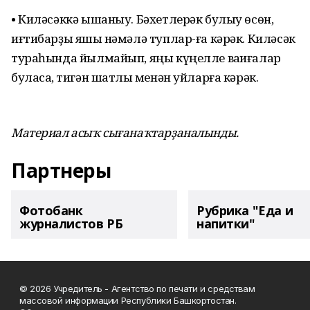
• Киләсәккә ышаныу. Бәхетлерәк булыу өсөн,
иғтибарҙы яҡшы нәмәлә туплар-ға кәрәк. Киләсәк
тураһында йылмайып, яңы күңелле ваҡиғалар
буласаҡ, тигән шатлыҡ менән уйларға кәрәк.
Материал асыҡ сығанаҡтарҙаналынды.
Партнеры
Фотобанк
Рубрика "Еда и
журналистов РБ
напитки"
© 2026 Учредитель - Агентство по печати и средствам
массовой информации Республики Башкортостан.