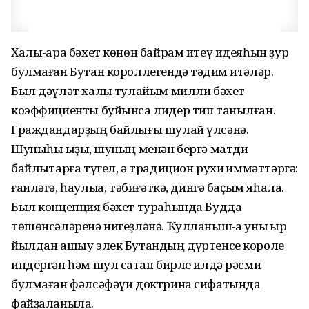
Халыҡ-ара бәхет көнөн байрам итеү идеяһын ҙур
булмаған Бутан короллегендә тәҡдим итәләр.
Был дәүләт халҡы тулайым милли бәхет
коэффициенты буйынса лидер тип танылған.
Граждандарҙың байлығы шулай үлсәнә.
Шуныһы ҡыҙыҡ, шуның менән бергә матди
байлыҡтарға түгел, ә традицион рухи ҡиммәттәргә:
ғаиләгә, һаулыҡҡа, тәбиғәткә, дингә баҫым яһала.
Был концепция бәхет тураһында Будда
төшөнсәләренә нигеҙләнә. Ҡулланыш-ҡа уны ҡырҡ
йылдан ашыу элек Бутандың дүртенсе короле
индергән һәм шул саҡтан бирле илдә рәсми
булмаған фәлсәфәүи доктрина сифатында
файҙаланыла.