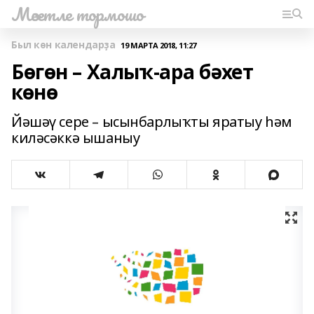
Мәсетле тормошо
Был көн календарҙа
19 МАРТА 2018, 11:27
Бөгөн – Халыҡ-ара бәхет
көнө
Йәшәү сере – ысынбарлыҡты яратыу һәм
киләсәккә ышаныу