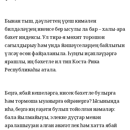
Бынан тыш, дәүләттең үҫеш кимәлен
билдәләүҙең икенсе бер ысулы ла бар – халыҡ-ара
бәхет индексы. Ул тирә-яҡ мөхит торошон
сағылдырыу һәм унда йәшәүселәрҙең байлығын
үлсәү өсөн файҙаланыла. Һуңғы иҫәпләүҙәргә
ярашлы, иң бәхетле ил тип Коста-Рика
Республикаһы атала.
Беҙгә, ябай кешеләргә, нисек бәхетле булырға
һәм тормошҡа ҡыуанырға өйрәнергә? Ысынында
иһә, беҙгә иң ғәҙәти булып тойолған нәмәләр:
бала йылмайыуы, элекке дуҫтар менән
аралашыуҙан алған ҡәнәғәтлек һәм хатта ябай