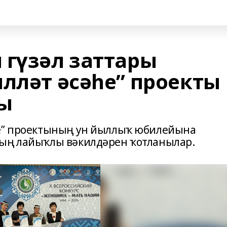
 гүзәл заттары
илләт әсәһе” проекты
ы
һе” проектының ун йыллыҡ юбилейына
дың лайыҡлы вәкилдәрен ҡотланылар.