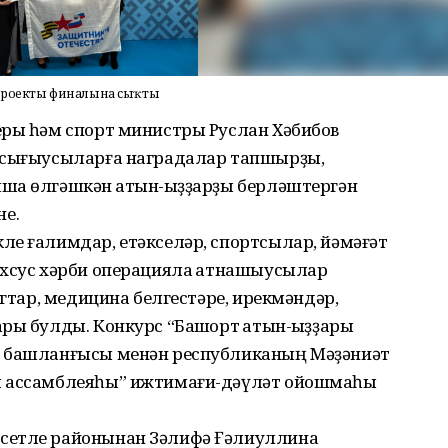
е” проекты финалына сыҡты
еры һәм спорт министры Руслан Хәбибов
а сығыусыларға наградалар тапшырҙы,
ҡа өлгәшкән ҡатын-ҡыҙҙарҙы берләштергән
е.
ле ғалимдар, етәкселәр, спортсылар, йәмәғәт
ахсус хәрби операцияла ҡатнашыусылар
огтар, медицина белгестәре, ирекмәндәр,
ры булды. Конкурс “Башҡорт ҡатын-ҡыҙҙары
ы башланғысы менән республиканың Мәҙәниәт
ы ассамблеяһы” ижтимағи-дәүләт ойошмаһы
сетле районынан Зәлифә Ғәлиуллина