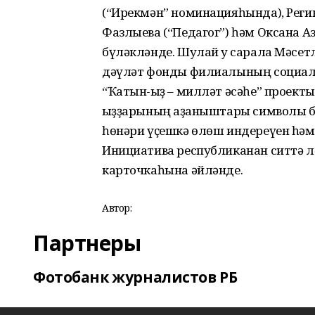
(“Ирекмән” номинацияһында), Реги
Фазлыева (“Педагог”) һәм Оксана А
бүләкләнде. Шулай уҡ сарала Мәсе
дәүләт фонды филиалының социаль
“Ҡатын-ҡыҙ – милләт әсәһе” проекты
ҡыҙҙарының ҡаҙаныштары символы б
һөнәри үҫешкә өлөш индереүен һәм 
Инициатива республиканан ситтә л
карточкаһына әйләнде.
Автор:
Партнеры
Фотобанк журналистов РБ