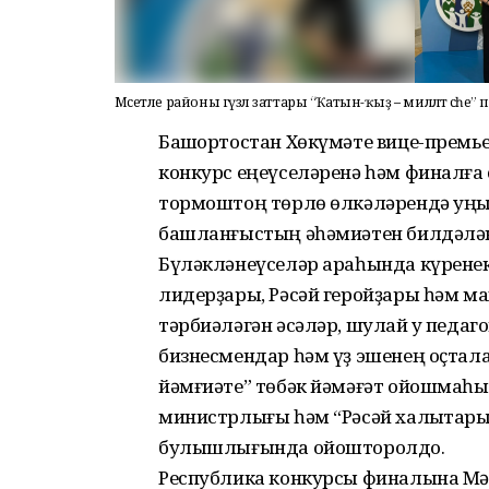
Мәсетле районы гүзәл заттары “Ҡатын-ҡыҙ – милләт әсәһ
Башҡортостан Хөкүмәте вице-премь
конкурс еңеүселәренә һәм финалғ
тормоштоң төрлө өлкәләрендә уңыш
башланғыстың әһәмиәтен билдәлән
Бүләкләнеүселәр араһында күренек
лидерҙары, Рәсәй геройҙары һәм м
тәрбиәләгән әсәләр, шулай уҡ педаг
бизнесмендар һәм үҙ эшенең оҫтала
йәмғиәте” төбәк йәмәғәт ойошмаһ
министрлығы һәм “Рәсәй халыҡтар
булышлығында ойошторолдо.
Республика конкурсы финалына Мә