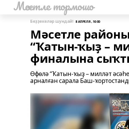
Мәсетле тормошо
Беҙҙекеләр шундай!
8 АПРЕЛЯ , 10:00
Мәсетле районы
“Ҡатын-ҡыҙ – м
финалына сыҡт
Өфөлә “Ҡатын-ҡыҙ – милләт әсә
арналған сарала Баш-ҡортостан