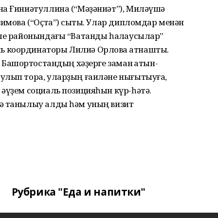
на Ғиниәтуллина (“Мәҙәниәт”), Миләүшә
зимова (“Оҫта”) сыҡты. Улар дипломдар менән
тле районындағы “Ватанды һаҡлаусылар”
 координаторы Лилиә Орлова ҡатнашты.
 Башҡортостандың хәҙерге заман ҡатын-
улып тора, уларҙың ғаиләне нығытыуға,
әүҙем социаль позицияһын күр-һәтә.
ә танылыу алды һәм уның визит
Рубрика "Еда и напитки"