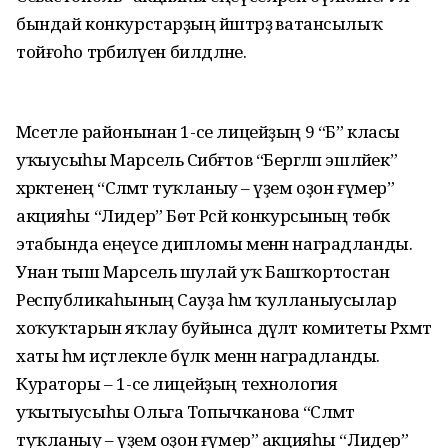
бындай конкурстарҙың йәштәрҙә ватансылыҡ
тойғоһо тәрбиәләүен билдәләне.
Мәсетле районынан 1-се лицейҙың 9 “Б” класы
уҡыусыһы Марсель Сибәғәтов “Бергәләп эшләйек”
хәрәкәтенең “Сәләмәт туҡланыу – әүҙем оҙон ғүмер”
акцияһы “Лидер” Бөтә Рәсәй конкурсының төбәк
этабында еңеүсе дипломы менән наградланды.
Унан тыш Марсель шулай уҡ Башҡортостан
Республикаһының Сауҙа һәм ҡулланыусылар
хоҡуҡтарын яҡлау буйынса дәүләт комитеты Рәхмәт
хаты һәм иҫтәлекле бүләк менән наградланды.
Кураторы – 1-се лицейҙың технология
уҡытыусыһы Ольга Топычканова “Сәләмәт
туҡланыу – әүҙем оҙон ғүмер” акцияһы “Лидер”