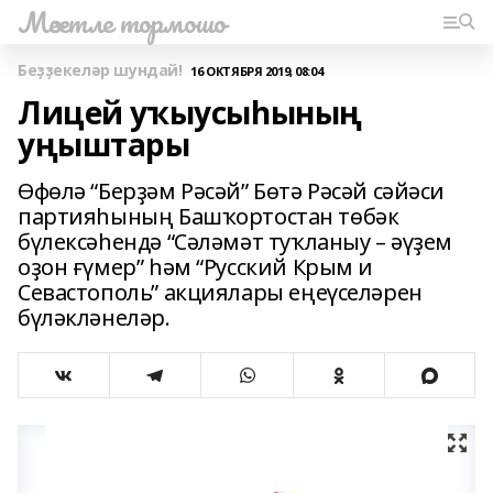
Мәсетле тормошо
Беҙҙекеләр шундай!
16 ОКТЯБРЯ 2019, 08:04
Лицей уҡыусыһының
уңыштары
Өфөлә “Берҙәм Рәсәй” Бөтә Рәсәй сәйәси
партияһының Башҡортостан төбәк
бүлексәһендә “Сәләмәт туҡланыу – әүҙем
оҙон ғүмер” һәм “Русский Крым и
Севастополь” акциялары еңеүселәрен
бүләкләнеләр.