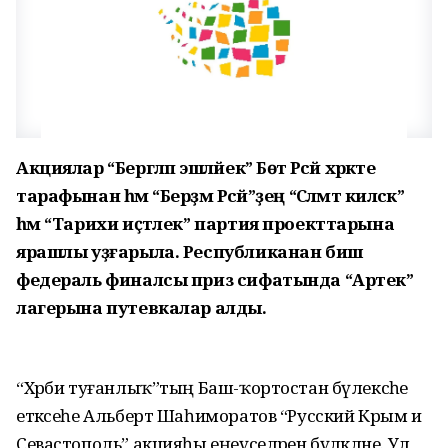
Акциялар “Бергәләп эшләйек” Бөтә Рәсәй хәрәкәте
тарафынан һәм “Берҙәм Рәсәй”ҙең “Сәләмәт киләсәк”
һәм “Тарихи иҫтәлек” партия проекттарына
ярашлы уҙғарыла. Республиканан биш
федераль финалсы приз сифатында “Артек”
лагерына путевкалар алды.
“Хәрби туғанлыҡ”тың Баш-ҡортостан бүлексәһе
етәксеһе Альберт Шаһиморатов “Русский Крым и
Севастополь” акцияһы еңеүселәрен бүләкләне. Ул