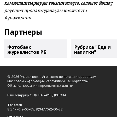
камиллаштырыуҙы тәьмин итеүгә, сәләмәт йәшәү
рәүешен пропагандалауҙы көсәйтеүгә
йүнәлтелгән.
Партнеры
Фотобанк
Рубрика "Еда и
журналистов РБ
напитки"
© 2026 Учредитель - Агентство по печати и средствам
массовой информации Республики Башкортостан.
Об использовании персональных данных
Баш мөхәррир Э. Ф. БАҺАУЕТДИНОВА
Телефон
8(34770)2-00-05; 8(34770)2-00-32.
Эл. почта