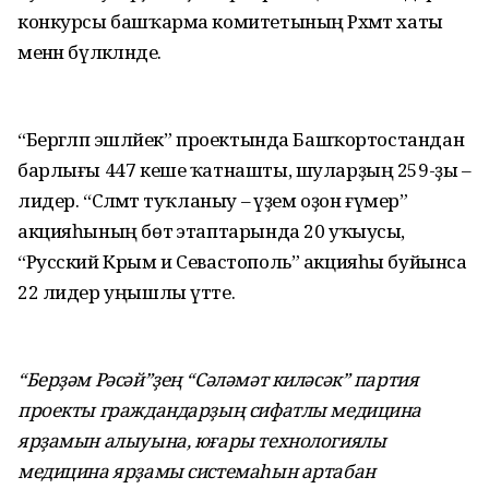
конкурсы башҡарма комитетының Рәхмәт хаты
менән бүләкләнде.
“Бергәләп эшләйек” проектында Башҡортостандан
барлығы 447 кеше ҡатнашты, шуларҙың 259-ҙы –
лидер. “Сәләмәт туҡланыу – әүҙем оҙон ғүмер”
акцияһының бөтә этаптарында 20 уҡыусы,
“Русский Крым и Севастополь” акцияһы буйынса
22 лидер уңышлы үтте.
“Берҙәм Рәсәй”ҙең “Сәләмәт киләсәк” партия
проекты граждандарҙың сифатлы медицина
ярҙамын алыуына, юғары технологиялы
медицина ярҙамы системаһын артабан