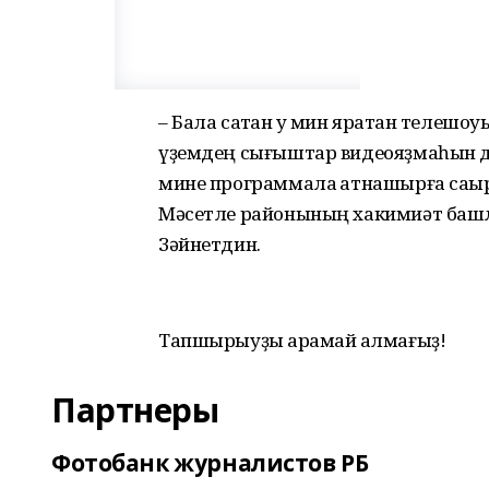
– Бала саҡтан уҡ мин яратҡан телеш
үҙемдең сығыштар видеояҙмаһын д
мине программала ҡатнашырға саҡыр
Мәсетле районының хакимиәт башл
Зәйнетдин.
Тапшырыуҙы ҡарамай ҡалмағыҙ!
Партнеры
Фотобанк журналистов РБ