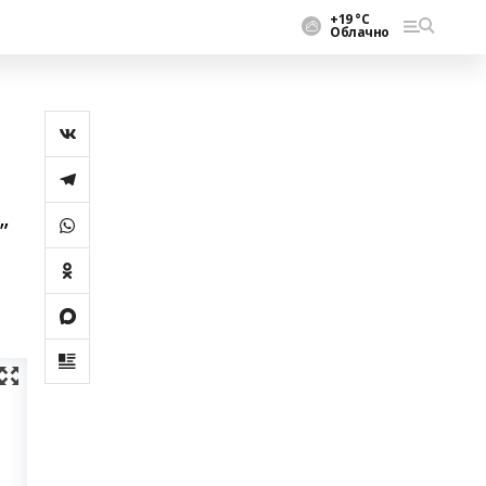
+19 °С
Облачно
”