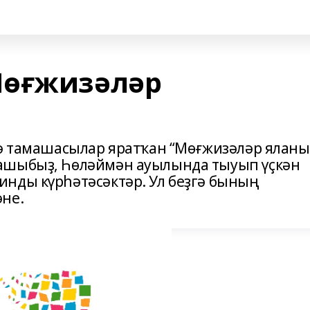
Мөғжизәләр
нә тамашасылар яратҡан “Мөғжизәләр яланы
ашыбыҙ, Һөләймән ауылында тыуып үҫкән
нды күрһәтәсәктәр. Ул беҙгә бының
не.