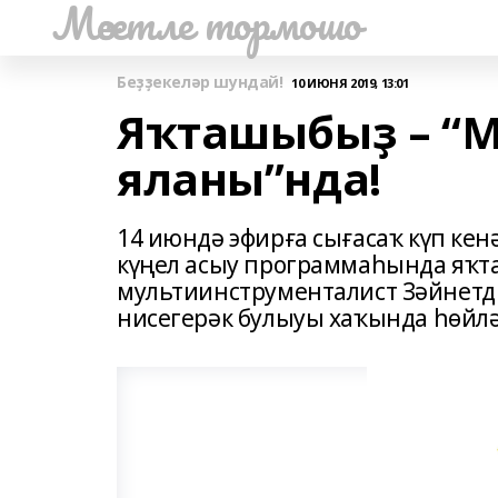
Мәсетле тормошо
Беҙҙекеләр шундай!
10 ИЮНЯ 2019, 13:01
Яҡташыбыҙ – “
яланы”нда!
14 июндә эфирға сығасаҡ күп ке
күңел асыу программаһында яҡт
мультиинструменталист Зәйнетди
нисегерәк булыуы хаҡында һөйлә