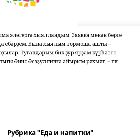
оуыма эләгергә хыялландым. Заявка менән бергә
а ебәрҙем. Бына хыялым тормошҡа ашты –
ҙылар. Туғандарым бик ҙур ярҙам күрһәтте.
ығы Әнис Әсәҙуллинға айырым рәхмәт, – ти
Рубрика "Еда и напитки"