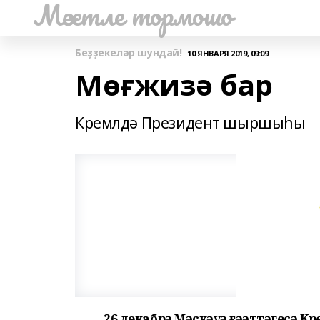
Мәсетле тормошо
Беҙҙекеләр шундай!
10 ЯНВАРЯ 2019, 09:09
Мөғжизә бар
Кремлдә Президент шыршыһы
26 декабрҙә Мәскәүҙә ғәҙәттәгесә