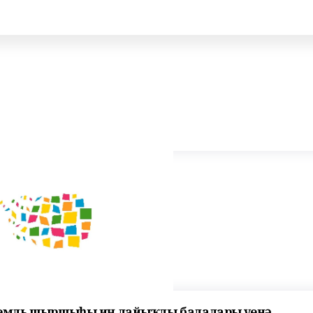
 Кремль шыршыһы иң лайыҡлы балаларҙы үҙенә