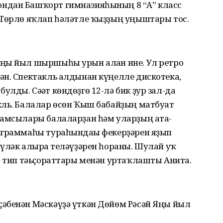
ндан Башҡорт гимназияһының 8 “А” класс
 Төрлө яҡлап һәләтле ҡыҙҙың уңыштары тос.
ңы йыл шыршыһы урын алған ине. Ул ретро
ән. Спектакль алдынан күңелле дискотека,
лды. Сәғәт көндөҙгө 12-лә бик ҙур зал-да
кль. Балалар өсөн Ҡыш бабайҙың матбуғат
ҙамсылары балаларҙан һәм уларҙың ата-
ограммаһы тураһындағы фекерҙәрен яҙып
үләк алырға теләүҙәрен һораны. Шулай уҡ
– тип тәьҫораттары менән уртаҡлашты Анита.
әбенән Мәскәүҙә үткән Дөйөм Рәсәй Яңы йыл