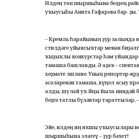
Илдең төп шыршыһына беҙҙең райо
уҡыусыһы Анита Ғафарова бар- ҙы.
– Кремль һарайының ҙур залында я
стилдәге уйынсыҡтар менән биҙәлг
ҡыҙыҡлы конкурстар һәм уйындар бу
тамаша башланды. Ә аҙаҡ – спекта
хеҙмәте эшләне. Уның репортер-яр
әсәләренән тамаша, күңел асыу пр
алды, шулай уҡ Яңы йылға ниндәй б
беҙгә татлы бүләктәр тараттылар, 
Эйе, илдең иң яҡшы уҡыусылары иҫ
шыршыһына эләгеү – ҙур бәхет!