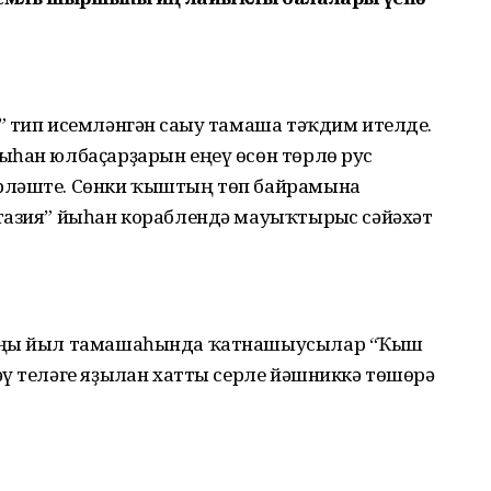
 тип исемләнгән сағыу тамаша тәҡдим ителде.
ыһан юлбаҫарҙарын еңеү өсөн төрлө рус
рләште. Сөнки ҡыштың төп байрамына
тазия” йыһан кораблендә мауыҡтырғыс сәйәхәт
 Яңы йыл тамашаһында ҡатнашыусылар “Ҡыш
ү теләге яҙылған хатты серле йәшниккә төшөрә