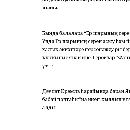
йыйҙы.
Бында балаларға “Ер шарының сере”
Унда Ер шарының серен асыу һәм й
халыҡ әкиәттәре персонаждары бе
ҡурҡыныс янай ине. Геройҙар “Фан
үтте.
Дәүләт Кремль һарайында барған
бабай почтаһы”на инеп, хыялын үтә
алды.