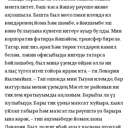
менталитет, баш-ҡаса йәшәү рәүеше икәне
аңлашыла. Башта был мосолман илендә ял
көндәренең йома һәм шәмбе, ә йәкшәмбе эш
көнө булыуына күнегеп китеүе ауыр булды. Мин
корпоратив фатирҙа йәшәйем, трансфер бирелә.
Татар, инглиз, ғәрәп һәм төрөк телдәрен камил
беләм, ләкин офисыбыҙҙа нигеҙҙә татарса
һөйләшәбеҙ, был миңә үҙемде өйҙән әллә ни
алыҫ түгел итеп тойорға ярҙам итә, – ти Ленария
йылмайып. – Тап ошонда мин Тыуған илемде, бар
матурлығы менән үҙемдең Мәсетле районын ни
тиклем яратыуымды аңланым. Барыһы ла үҙ
ҡулыбыҙҙа. Бары тик үҙеңә маҡсат ҡуйырға, хыял
уйлап табырға һәм маҡсатлы рәүештә уға барырға
ғына кәрәк, – тип әңгәмәбеҙҙе йомғаҡланы
Ленария. Был лозунг ябай ауыл ҡыҙына шундай