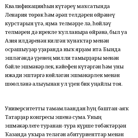
Квалификацияһын күтәреү маҡсатында
Ленария төрөк һәм ғәрәп телдәрен өйрәнеү
курстарын үтә, яҙма телмәрҙе лә, һөйләү
телмәрен дә ирекле ҡулланырға өйрәнә, был уға
Азия илдәренән килгән ҡунаҡтар менән
осрашыуҙар уҙғарғанда ныҡ ярҙам итә. Бында
эшләгәндә үҙенең милли тамырҙары менән
бәйле эшмәкәрлек, кәйефен күтәргән һәм уны
ижади эштәргә көйләгән эшмәкәрлек менән
шөғөлләнә алыуынан ул үҙен бик уңайлы тоя.
Университетты тамамлағандан һуң баштан-аяҡ
Татарҙар конгресы эшенә сума. Уның
эшмәкәрлеге туранан-тура күрше төбәктәрҙән
Ҡазанда уҡырға теләгән абитуриенттар менән