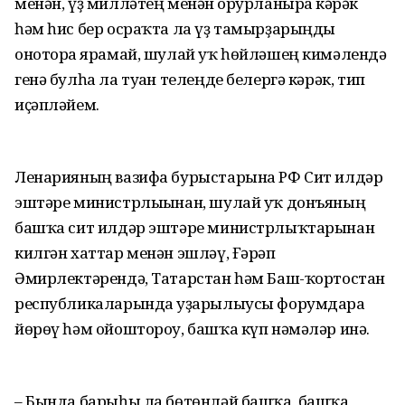
менән, үҙ милләтең менән ғорурланырға кәрәк
һәм һис бер осраҡта ла үҙ тамырҙарыңды
оноторға ярамай, шулай уҡ һөйләшең кимәлендә
генә булһа ла туған телеңде белергә кәрәк, тип
иҫәпләйем.
Ленарияның вазифа бурыстарына РФ Сит илдәр
эштәре министрлығынан, шулай уҡ донъяның
башҡа сит илдәр эштәре министрлыҡтарынан
килгән хаттар менән эшләү, Ғәрәп
Әмирлектәрендә, Татарстан һәм Баш-ҡортостан
республикаларында уҙғарылыусы форумдарға
йөрөү һәм ойоштороу, башҡа күп нәмәләр инә.
– Бында барыһы ла бөтөнләй башҡа, башҡа