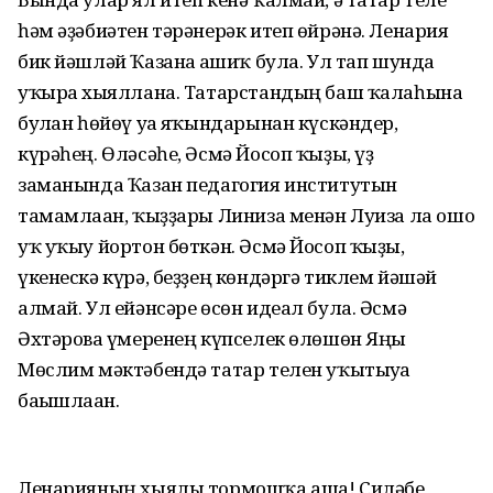
һәм әҙәбиәтен тәрәнерәк итеп өйрәнә. Ленария
бик йәшләй Ҡазанға ғашиҡ була. Ул тап шунда
уҡырға хыяллана. Татарстандың баш ҡалаһына
булған һөйөү уға яҡындарынан күскәндер,
күрәһең. Өләсәһе, Әсмә Йосоп ҡыҙы, үҙ
заманында Ҡазан педагогия институтын
тамамлаған, ҡыҙҙары Линиза менән Луиза ла ошо
уҡ уҡыу йортон бөткән. Әсмә Йосоп ҡыҙы,
үкенескә күрә, беҙҙең көндәргә тиклем йәшәй
алмай. Ул ейәнсәре өсөн идеал була. Әсмә
Әхтәрова ғүмеренең күпселек өлөшөн Яңы
Мөслим мәктәбендә татар телен уҡытыуға
бағышлаған.
Ленарияның хыялы тормошҡа аша! Силәбе