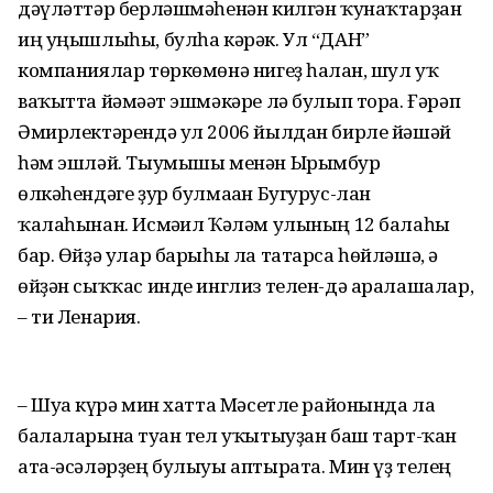
дәүләттәр берләшмәһенән килгән ҡунаҡтарҙан
иң уңышлыһы, булһа кәрәк. Ул “ДАН”
компаниялар төркөмөнә нигеҙ һалған, шул уҡ
ваҡытта йәмәғәт эшмәкәре лә булып тора. Ғәрәп
Әмирлектәрендә ул 2006 йылдан бирле йәшәй
һәм эшләй. Тыумышы менән Ырымбур
өлкәһендәге ҙур булмаған Бугурус-лан
ҡалаһынан. Исмәғил Ҡәләм улының 12 балаһы
бар. Өйҙә улар барыһы ла татарса һөйләшә, ә
өйҙән сыҡҡас инде инглиз телен-дә аралашалар,
– ти Ленария.
– Шуға күрә мин хатта Мәсетле районында ла
балаларына туған тел уҡытыуҙан баш тарт-ҡан
ата-әсәләрҙең булыуы аптырата. Мин үҙ телең