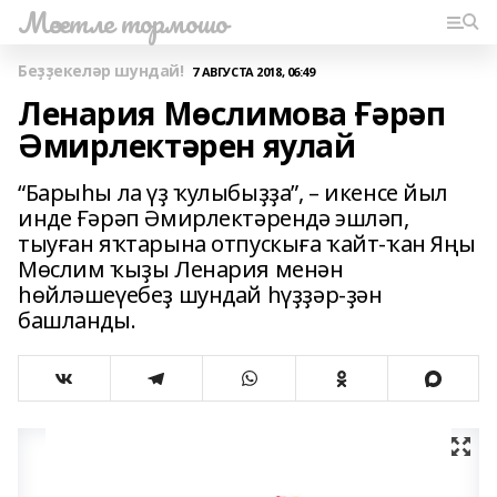
Мәсетле тормошо
Беҙҙекеләр шундай!
7 АВГУСТА 2018, 06:49
Ленария Мөслимова Ғәрәп
Әмирлектәрен яулай
“Барыһы ла үҙ ҡулыбыҙҙа”, – икенсе йыл
инде Ғәрәп Әмирлектәрендә эшләп,
тыуған яҡтарына отпускыға ҡайт-ҡан Яңы
Мөслим ҡыҙы Ленария менән
һөйләшеүебеҙ шундай һүҙҙәр-ҙән
башланды.