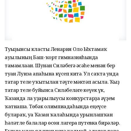
Туғыҙынсы класты Ленария Оло Ыҡтамаҡ
ауылының Баш-ҡорт гимназияһында
тамамлаған. Шунан Силәбегә әсәһе менән бер
туған Луиза апаһына күсеп китә. Ул саҡта унда
татар теле уҡытылған тәүге мәктәп асыла. Ҡыҙ
татар теле буйынса Силәбеләге кеүек үк,
Ҡазанда ла уҙғарылыусы конкурстарҙа әүҙем
ҡатнаша. Төбәк олимпиадаһында еңеүсе
булараҡ, уға Ҡазан ҡалаһында урынлашҡан
һәләтле балалар өсөн лагерға путевка бирәләр.
Бында улар ял итеп кенә ҡалмай, ә татар теле