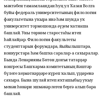
мәктәбен тамамлағандан һуң ул Ҡазан Волга
буйы федераль университетының филология
факультетына уҡырға инә һәм шунда уҡ
университет тормошонда әүҙем ҡатнаша
башлай. Уны төркөм старостаһы итеп
һайлайҙар. Филология факультеты
студенттарын форумдарға, йыйылыштарға,
конкурстарға һәм башҡа саралар-ға саҡыралар.
Бында Ленарияны Бөтөн донъя татарҙар
конгресы Башҡарма комитетының йәштәр
бүлеге хеҙмәткәрҙәре күреп ҡалып, үҙҙәренә
саҡыра. Бына шулай итеп яҡташыбыҙ уҡыу
менән һөнәри эшмәкәрлеген бергә алып бара
башлай.