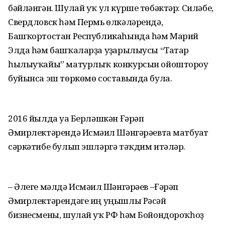
бәйләнгән. Шулай уҡ ул күрше төбәктәр: Силәбе,
Свердловск һәм Пермь өлкәләрендә,
Башҡортостан Республикаһында һәм Марий
Элда һәм башҡаларҙа уҙғарылыусы “Татар
һылыуҡайы” матурлыҡ конкурсын ойоштороу
буйынса эш төркөмө составында була.
2016 йылда уға Берләшкән Ғәрәп
Әмирлектәрендә Исмәғил Шәнгәрәевта матбуғат
сәркәтибе булып эшләргә тәҡдим итәләр.
– Әлеге мәлдә Исмәғил Шәнгәрәев –Ғәрәп
Әмирлектәрендәге иң уңышлы Рәсәй
бизнесмены, шулай уҡ РФ һәм Бойондороҡһоҙ