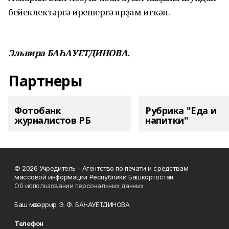
бейеклектәргә ирешергә ярҙам иткән.
Эльвира БАҺАУЕТДИНОВА.
Партнеры
Фотобанк
Рубрика "Еда и
журналистов РБ
напитки"
© 2026 Учредитель - Агентство по печати и средствам
массовой информации Республики Башкортостан.
Об использовании персональных данных
Баш мөхәррир Э. Ф. БАҺАУЕТДИНОВА
Телефон