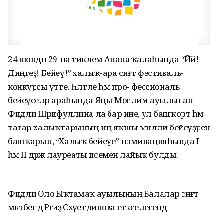
24 июндән 29-на тиклем Анапа ҡалаһында “Йәй!
Диңгеҙ! Бейеү!” халыҡ-ара сәнғәт фестиваль-
конкурсы үтте. Һәләтле һәм про- фессиональ
бейеүселәр араһында Яңы Мөслим ауылынан
Фидәлиә Шәрифуллина ла бар ине, ул башҡорт һәм
татар халыҡтарының иң яҡшы милли бейеүҙәрен
башҡарып, “Халыҡ бейеүе” номинацияһында I
һәм II дәрәжә лауреаты исеменә лайыҡ булды.
Фидәлиә Оло Ыҡтамаҡ ауылының Балалар сәнғәт
мәктәбендә Рәғиҙә Сәхәүетдинова етәкселегендә