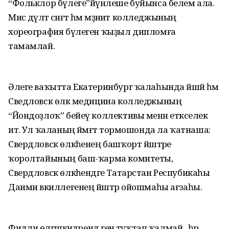
“Фольклор бүлеге”йүнәлеше буйынса белем ала.
Миәс дәүләт сәнғәт һәм мәҙәниәт колледжының
хореография бүлеген ҡыҙыл дипломға
тамамлай.
Әлеге ваҡытта Екатеринбург ҡалаһында йәшәй һәм
Сведловск өлкә медицина колледжының
“Йондоҙлоҡ” бейеү коллективы менән етәкселек
итә. Ул ҡаланың йәмәғәт тормошонда ла ҡатнаша:
Свердловск өлкәһенең башҡорт йәштәре
ҡоролтайының баш-ҡарма комитеты,
Свердловск өлкәһендәге Татарстан Респубикаһы
Даими вәкиллегенең йәштәр ойошмаһы ағзаһы.
Фидәлиә өлгәшкәндәрендә генә туҡтап ҡалмай, ә һәр