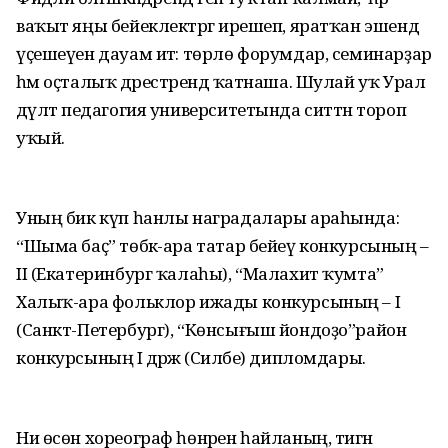
ваҡыт яңы бейеклектәргә ирешеп, яратҡан эшендә
үҫешеүен дауам итә: төрлө форумдар, семинарҙар
һәм оҫталыҡ дәрестәрендә ҡатнаша. Шулай уҡ Урал
дәүләт педагогия университетында ситтән тороп
уҡый.
Уның бик күп һанлы наградалары араһында:
“Шыма баҫ” төбәк-ара татар бейеү конкурсының –
II (Екатеринбург ҡалаһы), “Малахит ҡумта”
Халыҡ-ара фольклор ижады конкурсының – I
(Санкт-Петербург), “Көнсығыш йондоҙо”район
конкурсының I дәрәжә (Силәбе) дипломдары.
Ни өсөн хореограф һөнәрен һайланың, тигән