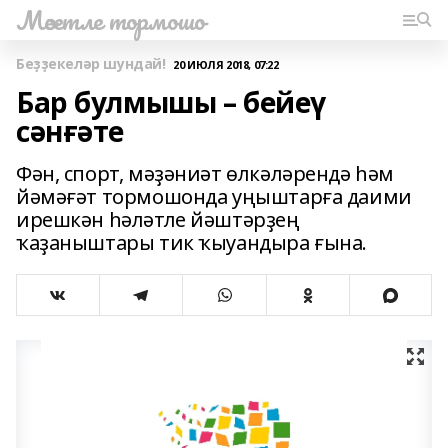
Мәсетле тормошо
Беҙҙекеләр шундай!
20 ИЮЛЯ 2018, 07:22
Бар булмышы – бейеү
сәнғәте
Фән, спорт, мәҙәниәт өлкәләрендә һәм
йәмәғәт тормошонда уңыштарға даими
ирешкән һәләтле йәштәрҙең
ҡаҙаныштары тик ҡыуандыра ғына.