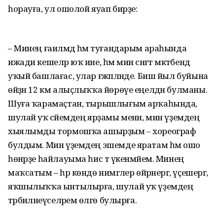
һорауға, ул ошолой яуап бирҙе:
– Минең ғаиләмдә һәм туғандарым араһында
ижади кешеләр юҡ ине, һәм мин сәнғәт мәктәбендә
уҡый башлағас, улар ғәжәпләнде. Биш йыл буйына
өйҙән 12 км алыҫлыҡҡа йөрөүе еңелдән булманы.
Шуға ҡарамаҫтан, тырышлығым арҡаһында,
шулай уҡ әсәйемдең ярҙамы менән, мин үҙемдең
хыялымды тормошҡа ашырҙым – хореограф
булдым. Мин үҙемдең эшемде яратам һәм ошо
һөнәрҙе һайлауыма һис тә үкенмәйем. Минең
маҡсатым – һәр көндө нимәгәлер өйрәнергә, үҫешергә,
яҡшылыҡҡа ынтылырға, шулай уҡ үҙемдең
тәрбиәләнеүселәремә өлгө булырға.