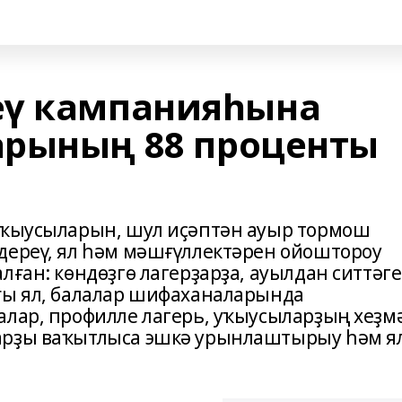
еү кампанияһына
арының 88 проценты
 уҡыусыларын, шул иҫәптән ауыр тормош
дереү, ял һәм мәшғүллектәрен ойоштороу
лған: көндөҙгө лагерҙарҙа, ауылдан ситтәге
ғы ял, балалар шифаханаларында
алар, профилле лагерь, уҡыусыларҙың хеҙм
арҙы ваҡытлыса эшкә урынлаштырыу һәм я