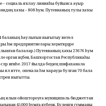
-һе – социаль яҡлау линияһы буйынса ауыр
-көндөң хаҡы – 808 һум. Путевканың тулы хаҡы
4 баланың һаулығын нығытыу көтөлә
ы һәм предприятиелары хеҙмәткәрҙәре
а алынған балалар.) Путевканың хаҡы 23676 һум
ләтле орган иҫәбенә, Башҡортостан Республикаһы
әсәләр иғәнәһе. 2017 йылда беҙҙең шифаханала
ы ял итте, ә опекала һәм ҡарауҙа булған 70 бала
ктәрен нығытты.
ҙың ялын ойоштороуға муниципаль бюджеттан
дағынан 45000 һумға күберәк. Бүленгән сумманы