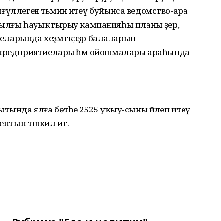
мәшғүллеген тәьмин итеү буйынса ведомство-ара
йылғы һауыҡтырыу кампанияһы планы әҙер,
арында хеҙмәткәрҙәр балаларын
н предприятиелары һәм ойошмалары араһында
ында ялға бөтәһе 2525 уҡыу-сыны йәлеп итеү
ентын тәшкил итә.