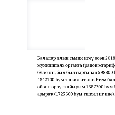
Балалар ялын тәьмин итеү өсөн 201
муниципаль органға (район мәғариф
бүленгән, был былтырғынан 598800 
4842100 һум тәшкил итә ине. Етем б
ойоштороуға айырым 1387700 һум б
аҙыраҡ (1725600 һум тәшкил итә ине).