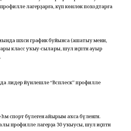
, профилле лагерҙарға, күп көнлөк походтарға
уамында шәхси график буйынса (ашатыу менән,
 юғары класс уҡыу-сылары, шул иҫәптән ауыр
.
нда лидер йүнәлешле “Всплеск” профилле
 һәм спорт бүлегенә айырым аҡса бүленгән.
ы профилле лагерҙа 30 уҡыусы, шул иҫәптән