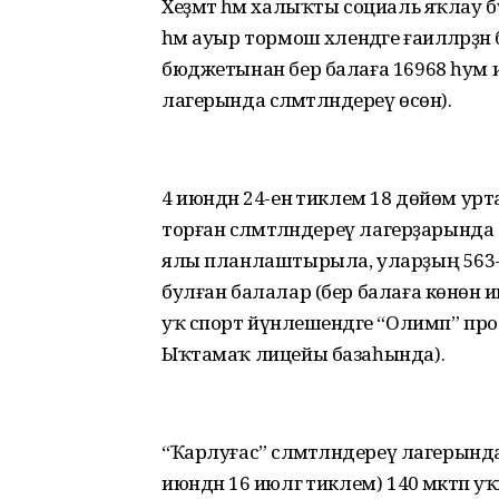
Хеҙмәт һәм халыҡты социаль яҡлау бүл
һәм ауыр тормош хәлендәге ғаиләләрҙән
бюджетынан бер балаға 16968 һум иҫ
лагерында сәләмәтләндереү өсөн).
4 июндән 24-енә тиклем 18 дөйөм урта 
торған сәләмәтләндереү лагерҙарында 
ялы планлаштырыла, уларҙың 563-ө –
булған балалар (бер балаға көнөнә
уҡ спорт йүнәлешендәге “Олимп” проф
Ыҡтамаҡ лицейы базаһында).
“Ҡарлуғас” сәләмәтләндереү лагерында 
июндән 16 июлгә тиклем) 140 мәктәп