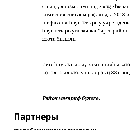
ялын, уларҙы сәләмәтләндереүҙе һәм 
комиссия составы раҫланды, 2018 
шифахана-һауыҡтырыу учреждениел
һауыҡтырыуға заявка биргән райо
квота билдәләнә.
Йәйге һауыҡтырыу кампанияһы ваҡыт
көтөлә, ә был уҡыу-сыларҙың 88 проц
Район мәғариф бүлеге.
Партнеры