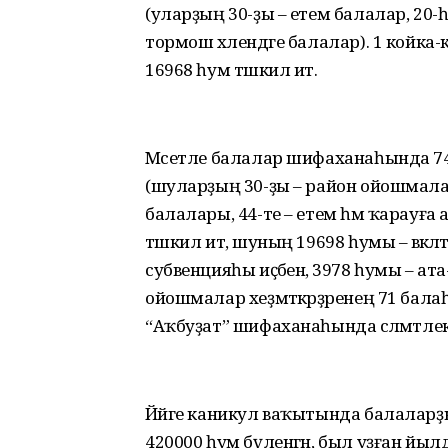
(уларҙың 30-ҙы – етем балалар, 20
тормош хәлендәге балалар). 1 койка
16968 һум тәшкил итә.
Мәсетле балалар шифаханаһында 7
(шуларҙың 30-ҙы – район ойошмалар
балалары, 44-те – етем һәм ҡарауғ
тәшкил итә, шуның 19698 һумы – вәкә
субвенцияһы иҫәбенә, 3978 һумы – ата-
ойошмалар хеҙмәткәрҙәренең 71 балаһ
“Аҡбуҙат” шифаханаһында сәләмәтле
Йәйге каникул ваҡытында балалар
420000 һум бүленгән, был уҙған йыл