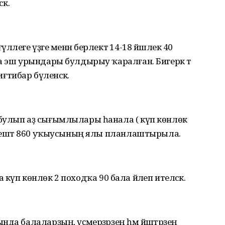
әк.
леге үҙәге менән берлектә 14-18 йәшлек 40
а эш урындары булдырыу ҡаралған. Бигерәк тә
иғтибар бүленәсәк.
булып аҙ сығымлылары һанала ( күп көнлөк
нәлештә 860 уҡыусының ялы планлаштырыла.
са күп көнлөк 2 походҡа 90 бала йәлеп ителәсәк.
да балаларҙың, үҫмерҙәрҙең һәм йәштәрҙең