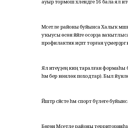
ауыр тормош хәлендәге 16 бала ял итәс
Мәсетле районы буйынса Халыҡ мәшғүл
уҡыусы өсөн йәйге осорҙа ваҡытлыс
профилактик иҫәптә торған үҫмерҙәргә 
Ял итеүҙең киң таралған формаһы 
һәм бер көнлөк походтар). Был йү
Йәштәр сәйәсәте һәм спорт бүлеге буйын
Бөгөн Мәсетле районы территорияһын