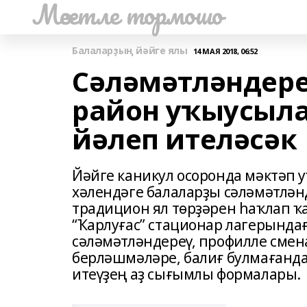
Мәсетле тормошо
Балаларҙың йәйге ялы
14 МАЯ 2018, 06:52
Сәләмәтләндер
район уҡыусыл
йәлеп ителәсәк
Йәйге каникул осоронда мәктәп
хәлендәге балаларҙы сәләмәтлән
традицион ял төрҙәрен һаҡлап ҡа
“Ҡарлуғас” стационар лагерында
сәләмәтләндереү, профилле смен
берләшмәләре, балиғ булмағанд
итеүҙең аҙ сығымлы формалары.