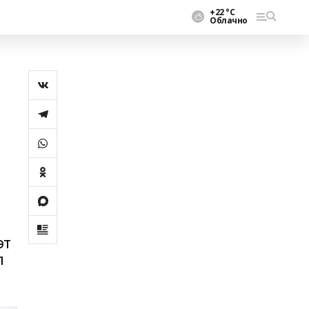
+22 °С
Облачно
әт
л