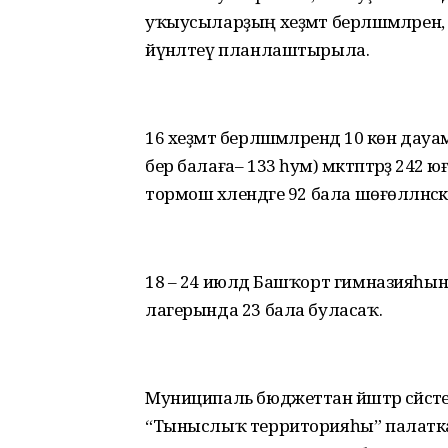
уҡыусыларҙың хеҙмәт берләшмәләренә
йүнәлтеү планлаштырыла.
16 хеҙмәт берләшмәләрендә 10 көн да
бер балаға– 133 һум) мәктәптәрҙә 242
тормош хәлендәге 92 бала шөғөлләнәсәк
18 – 24 июлдә Башҡорт гимназияһы
лагерында 23 бала буласаҡ.
Муниципаль бюджеттан йәштәр сәйәсәте
“Тыныслыҡ территорияһы” палаткал