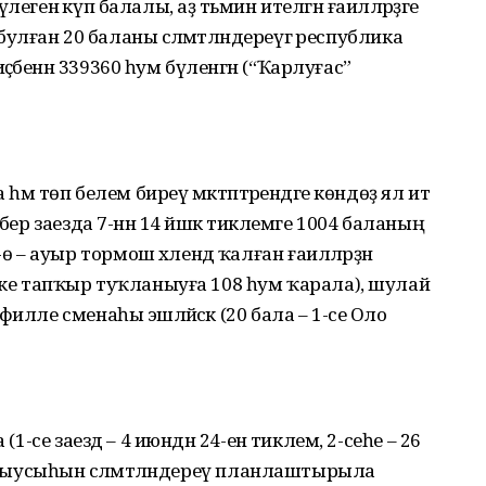
егенә күп балалы, аҙ тәьмин ителгән ғаиләләрҙәге
 булған 20 баланы сәләмәтләндереүгә республика
әбенән 339360 һум бүленгән (“Ҡарлуғас”
һәм төп белем биреү мәктәптәрендәге көндөҙ ял итә
бер заезда 7-нән 14 йәшкә тиклемге 1004 баланың
 ауыр тормош хәлендә ҡалған ғаиләләрҙән
 ике тапҡыр туҡланыуға 108 һум ҡарала), шулай
илле сменаһы эшләйәсәк (20 бала – 1-се Оло
(1-се заезд – 4 июндән 24-енә тиклем, 2-сеһе – 26
 уҡыусыһын сәләмәтләндереү планлаштырыла