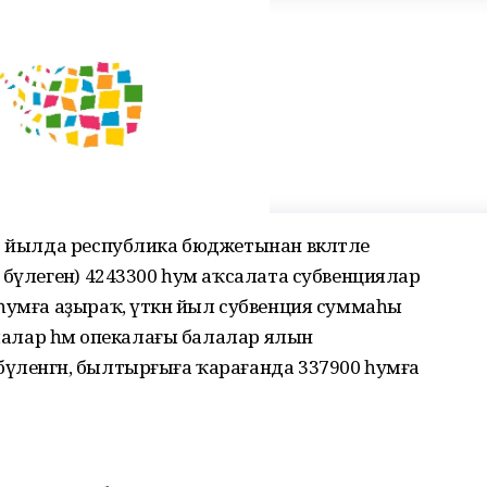
8 йылда республика бюджетынан вәкәләтле
 бүлегенә) 4243300 һум аҡсалата субвенциялар
һумға аҙыраҡ, үткән йыл субвенция суммаһы
алалар һәм опекалағы балалар ялын
үленгән, былтырғыға ҡарағанда 337900 һумға