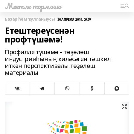
Мәсетле тормошо
Баҙар һәм ҡулланыусы
30 АПРЕЛЯ 2019, 09:07
Етештереүсенән
профтүшәмә!
Профилле түшәмә – төҙөлөш
индустрияһының киләсәген тәшкил
иткән перспективалы төҙөлөш
материалы