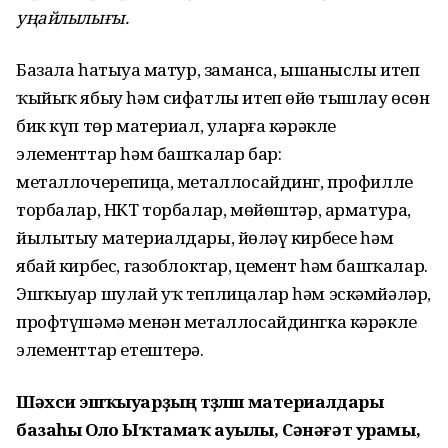
уңайлылығы.
Базала һатыуҙа матур, заманса, ышаныслы итеп
ҡыйыҡ ябыу һәм сифатлы итеп өйҙө тышлау өсөн
бик күп төр материал, уларға кәрәкле
элементтар һәм башҡалар бар:
металлочерепица, металлосайдинг, профилле
торбалар, НКТ торбалар, мөйөштәр, арматура,
йылытыу материалдары, йөҙләү кирбесе һәм
ябай кирбес, газоблоктар, цемент һәм башҡалар.
Эшҡыуар шулай уҡ теплицалар һәм эскәмйәләр,
профтүшәмә менән металлосайдингка кәрәкле
элементтар етештерә.
Шәхси эшҡыуарҙың төҙөлөш материалдары
базаһы Оло Ыҡтамаҡ ауылы, Сәнәғәт урамы,