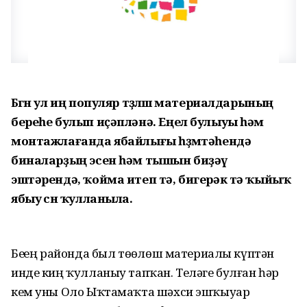
Бөгөн ул иң популяр төҙөлөш материалдарының
береһе булып иҫәпләнә. Еңел булыуы һәм
монтажлағанда ябайлығы һөҙөмтәһендә
биналарҙың эсен һәм тышын биҙәү
эштәрендә, ҡойма итеп тә, бигерәк тә ҡыйыҡ
ябыу өсөн ҡулланыла.
Беҙҙең районда был төҙөлөш материалы күптән
инде киң ҡулланыу тапҡан. Теләге булған һәр
кем уны Оло Ыҡтамаҡта шәхси эшҡыуар