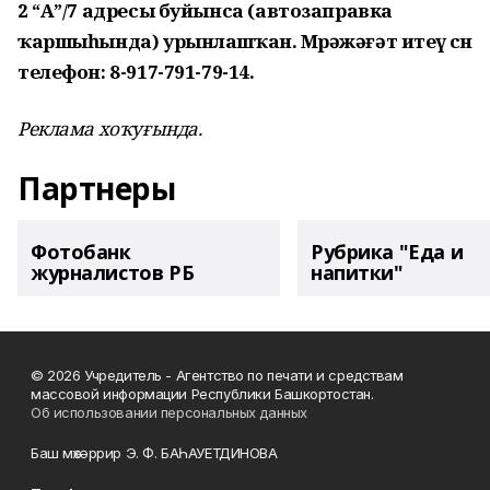
2 “А”/7 адресы буйынса (автозаправка
ҡаршыһында) урынлашҡан. Мөрәжәғәт итеү өсөн
телефон: 8-917-791-79-14.
Реклама хоҡуғында.
Партнеры
Фотобанк
Рубрика "Еда и
журналистов РБ
напитки"
© 2026 Учредитель - Агентство по печати и средствам
массовой информации Республики Башкортостан.
Об использовании персональных данных
Баш мөхәррир Э. Ф. БАҺАУЕТДИНОВА