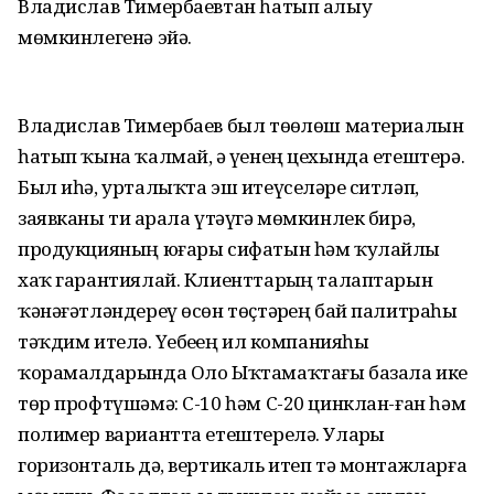
Владислав Тимербаевтан һатып алыу
мөмкинлегенә эйә.
Владислав Тимербаев был төҙөлөш материалын
һатып ҡына ҡалмай, ә үҙенең цехында етештерә.
Был иһә, урталыҡта эш итеүселәрҙе ситләп,
заявканы тиҙ арала үтәүгә мөмкинлек бирә,
продукцияның юғары сифатын һәм ҡулайлы
хаҡ гарантиялай. Клиенттарҙың талаптарын
ҡәнәғәтләндереү өсөн төҫтәрҙең бай палитраһы
тәҡдим ителә. Үҙебеҙҙең ил компанияһы
ҡорамалдарында Оло Ыҡтамаҡтағы базала ике
төр профтүшәмә: С-10 һәм С-20 цинклан-ған һәм
полимер вариантта етештерелә. Уларҙы
горизонталь дә, вертикаль итеп тә монтажларға