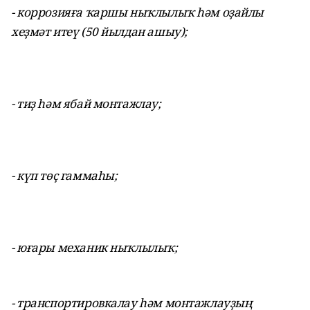
- коррозияға ҡаршы ныҡлылыҡ һәм оҙайлы
хеҙмәт итеү (50 йылдан ашыу);
- тиҙ һәм ябай монтажлау;
- күп төҫ гаммаһы;
- юғары механик ныҡлылыҡ;
- транспортировкалау һәм монтажлауҙың