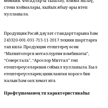
мөмкин. Фасадтар-ҙы тышлау, ҡойма эшләү,
стена ҡоймалары, ҡыйыҡ ябыу-ҙары итеп
ҡулланыла.
Продукция Рәсәй дәүләт стандарттарына һәм
243320-001-031-713-11-2017 техник шарттарға
тап килә. Продукция етештереү өсөн
“Магнитогорск металлургия комбинаты”,
“Северсталь”, “Арселор Миттал” төп
етештереүселәренән сеймал ҡулланыла. Был
етештереүселәрҙең цинкланған ҡоросо бик
ҡалын һәм оҙаҡ хеҙмәт итә.
Профтүшәмәнең төп характеристикаһы: