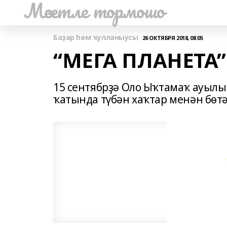
Мәсетле тормошо
Баҙар һәм ҡулланыусы
26 ОКТЯБРЯ 2018, 08:05
“МЕГА ПЛАНЕТА”
15 сентябрҙә Оло Ыҡтамаҡ ауылы
ҡатында түбән хаҡтар менән бөтә