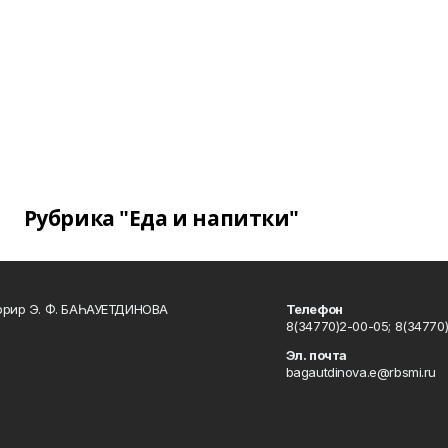
Рубрика "Еда и напитки"
ррир Э. Ф. БАҺАУЕТДИНОВА
Телефон
8(34770)2-00-05; 8(34770)
Эл. почта
bagautdinova.e@rbsmi.ru