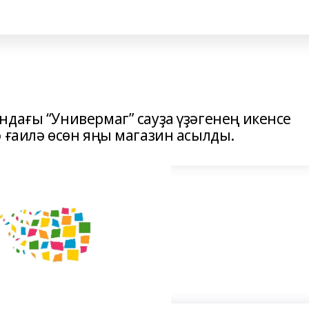
ндағы “Универмаг” сауҙа үҙәгенең икенсе
 ғаилә өсөн яңы магазин асылды.