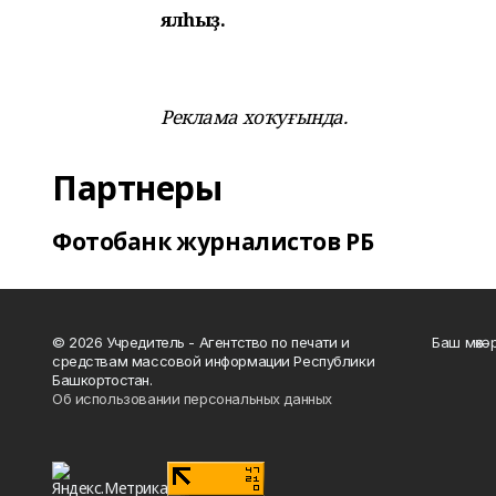
ялһыҙ.
Реклама хоҡуғында.
Партнеры
Фотобанк журналистов РБ
© 2026 Учредитель - Агентство по печати и
Баш мөхә
средствам массовой информации Республики
Башкортостан.
Об использовании персональных данных