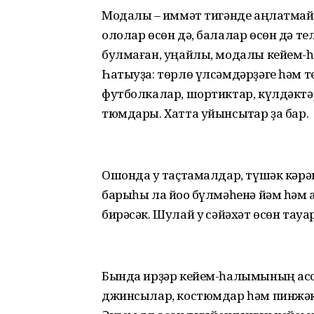
Модалы – ҡиммәт тигәнде аңлатмай.
ололар өсөн дә, балалар өсөн дә те
булмаған, уңайлы, модалы кейем-һа
Һатыуҙа: төрлө үлсәмдәрҙәге һәм те
футболкалар, шортиктар, күлдәктәр
тюмдары. Хатта уйынсыҡтар ҙа бар.
Ошонда уҡ таҫтамалдар, түшәк кәрә
барыһы ла йоҡо бүлмәһенә йәм һәм 
бирәсәк. Шулай уҡ сәйәхәт өсөн тау
Бында ирҙәр кейем-һалымының асс
джинсылар, костюмдар һәм пинжәк