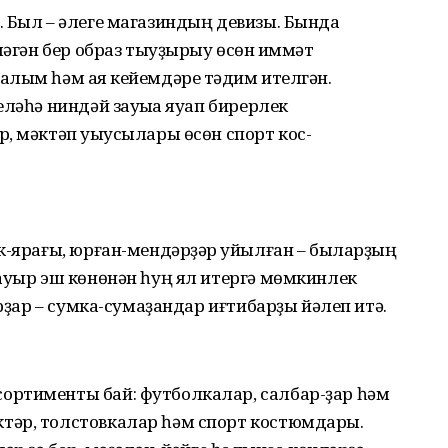
 Был – әлеге магазиндың девизы. Бында
ләгән бер образ тыуҙырыу өсөн ҡиммәт
лым һәм аяҡ кейемдәре тәҡдим ителгән.
ләһә ниндәй зауыҡҡа яуап бирерлек
, мәктәп уҡыусылары өсөн спорт кос-
к-ярағы, юрған-мендәрҙәр ҡуйылған – быларҙың
ауыр эш көнөнән һуң ял итергә мөмкинлек
арҙар – сумка-сумаҙандар иғтибарҙы йәлеп итә.
ортименты бай: футболкалар, салбар-ҙар һәм
тәр, толстовкалар һәм спорт костюмдары.