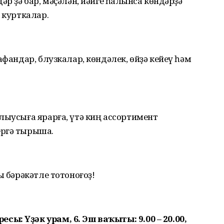
әр ҙә бар, мәҫәлән, йәйге һалҡынса көндәрҙә
 курткалар.
афандар, блузкалар, көндәлек, өйҙә кейеү һәм
лыусыға ярарға, үтә киң ассортимент
ергә тырыша.
ы бәрәкәтле тотоноғоҙ!
ы: Үҙәк урам, 6. Эш ваҡыты: 9.00 – 20.00,