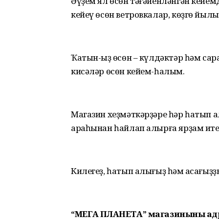
Әүҙем ял өсөн тәғәйенләнгән кейемд
кейеү өсөн ветровкалар, көҙгө йылы
Ҡатын-ҡыҙ өсөн – күлдәктәр һәм сар
кисәләр өсөн кейем-һалым.
Магазин хеҙмәткәрҙәре һәр һатып а
араһынан һайлап алырға ярҙам ит
Килегеҙ, һатып алығыҙ һәм аҡсағыҙҙ
“МЕГА ПЛАНЕТА” магазинының адрес