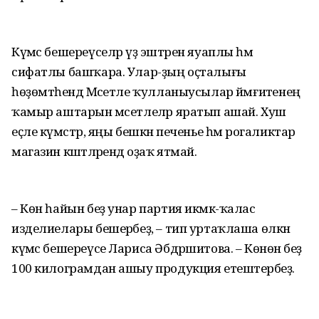
Күмәс бешереүселәр үҙ эштәрен яуаплы һәм
сифатлы башҡара. Улар-ҙың оҫталығы
һөҙөмтәһендә Мәсетле ҡулланыусылар йәмғиәтенең
ҡамыр аштарын мәсетлеләр яратып ашай. Хуш
еҫле күмәстәр, яңы бешкән печенье һәм рогаликтар
магазин кәштәләрендә оҙаҡ ятмай.
– Көн һайын беҙ унар партия икмәк-ҡалас
изделиелары бешерәбеҙ, – тип уртаҡлаша өлкән
күмәс бешереүсе Лариса Әбдрәшитова. – Көнөнә беҙ
100 килограмдан ашыу продукция етештерәбеҙ.