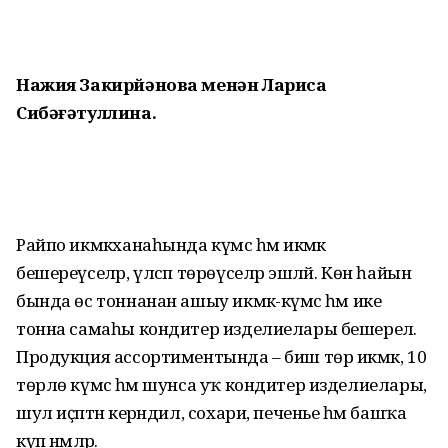
Нажия Закирйәнова менән Лариса
Сибәғәтуллина.
Райпо икмәкханаһында күмәс һәм икмәк
бешереүселәр, үлсәп төрөүселәр эшләй. Көн һайын
бында өс тоннанан ашыу икмәк-күмәс һәм ике
тонна самаһы кондитер изделиелары бешерелә.
Продукция ассортиментында – биш төр икмәк, 10
төрлө күмәс һәм шунса уҡ кондитер изделиелары,
шул иҫәптән керәндил, сохари, печенье һәм башҡа
күп нәмәләр.