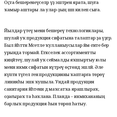
Оҫта бешеренеүселәр үҙ эштәрен ярата, шуға
ҡамыр аштары ла улар-ҙың шәп килеп сыға.
Йылдар үтеү менән бешереү технологиялары,
шулай уҡ продукция сифатына талаптар ҙа үҙгәрә.
Был йәһәттән Мәсетле ҡулланыусылар йәм-ғиәте бер
урында тормай. Етәкселек ассортиментты
киңәйтеү, шулай уҡ сеймалды яҡшыртыу юлы
менән икмәк сифатын күтәреү өҫтөндә эшләй. Әле
күптән түгел генә продукцияны ҡаптарға төрөү
линияһы эшкә ҡушыла. Ундай продукция
санитария йәһәтенән дә маҡсатҡа ярашлыраҡ,
оҙағыраҡ та һаҡлана. Планда – икмәкхананың
барлыҡ продукция-һын төрөп һатыу.