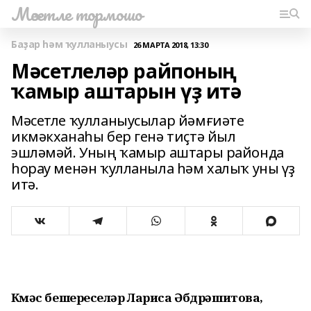
Мәсетле тормошо
Баҙар һәм ҡулланыусы
26 МАРТА 2018, 13:30
Мәсетлеләр райпоның
ҡамыр аштарын үҙ итә
Мәсетле ҡулланыусылар йәмғиәте
икмәкханаһы бер генә тиҫтә йыл
эшләмәй. Уның ҡамыр аштары районда
һорау менән ҡулланыла һәм халыҡ уны үҙ
итә.
Күмәс бешереүселәр Лариса Әбдрәшитова,