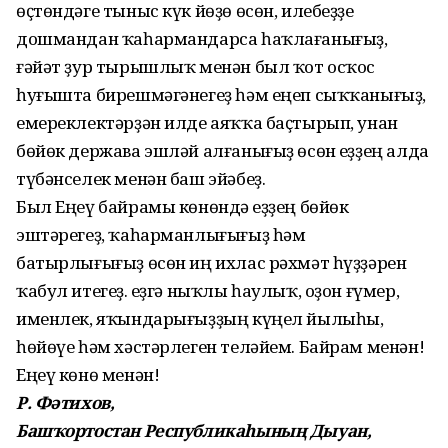
өҫтөндәге тыныс күк йөҙө өсөн, илебеҙҙе
дошмандан ҡаһармандарса һаҡлағанығыҙ,
ғәйәт ҙур тырышлыҡ менән был ҡот осҡос
һуғышта бирешмәгәнегеҙ һәм еңеп сыҡҡанығыҙ,
емереклектәрҙән илде аяҡҡа баҫтырып, унан
бөйөк держава эшләй алғанығыҙ өсөн Һеҙҙең алда
түбәнселек менән баш эйәбеҙ.
Был Еңеү байрамы көнөндә Һеҙҙең бөйөк
эштәрегеҙ, ҡаһарманлығығыҙ һәм
батырлығығыҙ өсөн иң ихлас рәхмәт һүҙҙәрен
ҡабул итегеҙ. Һеҙгә ныҡлы һаулыҡ, оҙон ғүмер,
именлек, яҡындарығыҙҙың күңел йылыһы,
һөйөүе һәм хәстәрлеген теләйем. Байрам менән!
Еңеү көнө менән!
Р. Фәтихов,
Башҡортостан Республикаһының Дыуан,