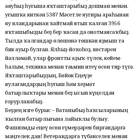
аяуһыҙ һуғыша яҡташтарыбыҙ дошман менән.
Һуғышҡа киткән 5387 Мәсетле яугиры араһынан
яу яландарынан ҡайтмай ятып ҡалған 3956
яҡташыбыҙҙы беҙ бер ҡасан да онотмаясаҡбыҙ.
Тылда ҡалғандар өлөшөнә төшкән яҙмыш та
бик ауыр булған. Ялһыҙ-йоҡоһоҙ, көстәрен
йәлләмәй, улар фронтты аҙыҡ-түлек, кейем-
һалым, техника менән тәьмин итеү өсөн тир түгә.
Яҡташтарыбыҙҙың, Бөйөк Еңеүҙе
яулағандарҙың һуғыш һәм хеҙмәт
батырлыҡтары менән беҙ ысын күңелдән
ғорурланабыҙ.
Беҙҙең изге бурыс – Ватаныбыҙ һаҡсыларының
ҡылған батырлығына лайыҡлы булыу.
Фашизмды еңеү өсөн ғүмерҙәрен биргәндәргә
мәңгелек дан! Ветерандарға түбәнселек менән