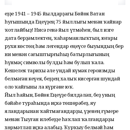
Һеҙҙе 1941 – 1945 йылдарҙағы Бөйөк Ватан
һуғышында Еңеүҙең 75 йыллығы менән ҡайнар
ҡотлайбыҙ! Нисә генә йыл үтмәһен, был изге
дата берҙәмлектең, ҡаһарманлыҡтың, юғары
рухи көстөң һәм легендар еңеүсе быуындың бер
ни менән сағыштырғыһыҙ батырлығының
һүнмәҫ символы булды һәм булып ҡала.
Кешелек тарихы әле ундай күмәк героизмды
белмәгән кеүек, беҙҙең халыҡ кисергән шундай
оло ҡайғыны ла күргәне юҡ.
Йыл һайын, Бөйөк Еңеүҙе билдәләп, беҙ уның
бәйәһе тураһында иҫкә төшөрәбеҙ, яу
яландарынан ҡайтмағандарҙы, үҙенең ғүмере
менән Тыуған илебеҙҙе һаҡлап ҡалғандарҙы
хөрмәтләп иҫкә алабыҙ. Ҡурҡыу белмәй һәм