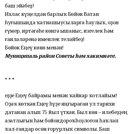
баш эйәбеҙ!
Ихлас күңелдән барлыҡ Бөйөк Ватан
һуғышында ҡатнашыусыларға һаулыҡ, оҙон
ғүмер, иртәгәһе көнгә ышаныс, изгелек һәм
ғаиләләренә именлек теләйбеҙ!
Бөйөк Еңеү көнө менән!
Муниципаль район Советы һәм хакимиәте.
* * *
Һеҙҙе Еңеү байрамы менән ҡайнар ҡотлайым!
Оҙаҡ көткән Еңеү һүҙе яңғыраған ул тарихи
датанан алып 75 йыл үткән. Был көн – илебеҙҙең
азатлығын һәм бойондороҡһоҙлоғон һаҡлап
ҡал-ғандар өсөн ғорурлыҡ символы. Баш