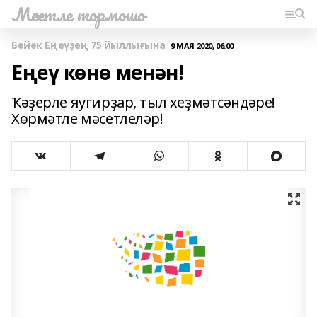
Мәсетле тормошо
Бөйөк Еңеүҙең 75 йыллығына
9 МАЯ 2020, 06:00
Еңеү көнө менән!
Ҡәҙерле яугирҙар, тыл хеҙмәтсәндәре!
Хөрмәтле мәсетлеләр!