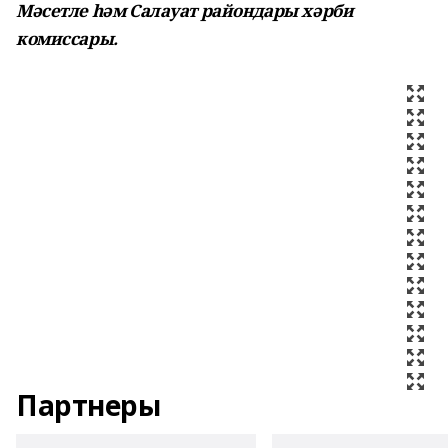
Мәсетле һәм Салауат райондары
хәрби
комиссары.
Партнеры