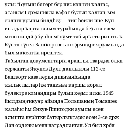
улы: “Һуғыш бөтөргә бер нисә көн генә ҡалғас,
атайым Германияла вафат булып ҡалған, әммә
ерләнгән урыны билдәһеҙ”, – тип һөйләй ине. Күп
йылдар ҡартатайым тураһында беҙ ата-әсәйем
менән ниндәй ҙә булһа мәғлүмәт табырға тырыштыҡ.
Күптән түгел Башҡортостан эҙәрмәндәре ярҙамында
был маҡсатҡа ирештек.
Табылған документтарға ярашлы, гвардия өлкән
сержанты Яҡупов Дәүләт данлыҡлы 112-се
Башҡорт кавалерия дивизияһында
ҡылыслылар һәм танкыға ҡаршы ҡорал
бүлектәре командиры булып хеҙмәт иткән. 1945
йылдың ғинуар айында Польшаның Томашев
ҡалаһы һәм Янкув-Пшигодки ауылы өсөн
алышта күрһәткән батырлыҡтары өсөн 3-сө дәрәжә
Дан ордены менән наградланған. Ул был хәрби