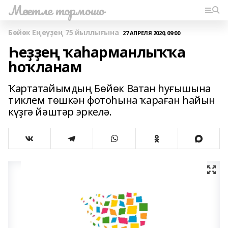
Мәсетле тормошо
Бөйөк Еңеүҙең 75 йыллығына
27 АПРЕЛЯ 2020, 09:00
Һеҙҙең ҡаһарманлыҡҡа
һоҡланам
Ҡартатайымдың Бөйөк Ватан һуғышына
тиклем төшкән фотоһына ҡараған һайын
күҙгә йәштәр эркелә.