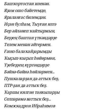
Башҡортостан иленән.
Яҙам ошо бәйетемде,
Яраланғас билемдән.
Иҫән булһам, Тыуған илгә
Бер әйләнеп ҡайтырмын,
Беҙҙең баштан үткәндәрҙе
Телем менән әйтермен.
Ғәзиз балаҡайҙарымды
Ҡыҫып-ҡыҫып һөйөрмөн,
Үҙебеҙҙең күргәндәрҙе
Бәйнә-бәйнә һөйләрмен...
Пушкаларҙан да аттыҡ беҙ,
ПТР-ҙан да аттыҡ беҙ.
Ҡаршы килгән танкыларҙы
Селпәрәмә ваттыҡ беҙ...
Комэскадрон Ибраһимов