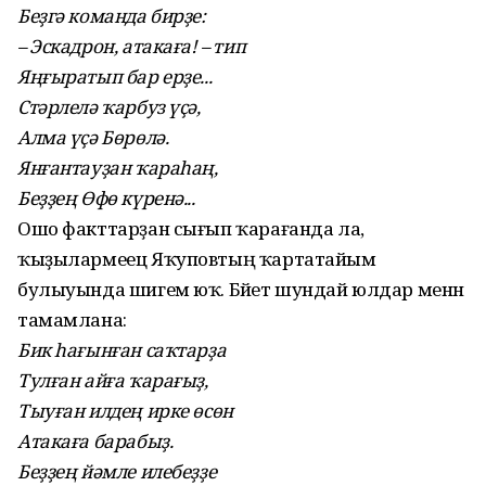
Беҙгә команда бирҙе:
– Эскадрон, атакаға! – тип
Яңғыратып бар ерҙе...
Стәрлелә ҡарбуз үҫә,
Алма үҫә Бөрөлә.
Янғантауҙан ҡараһаң,
Беҙҙең Өфө күренә...
Ошо факттарҙан сығып ҡарағанда ла,
ҡыҙылармеец Яҡуповтың ҡартатайым
булыуында шигем юҡ. Бәйет шундай юлдар менән
тамамлана:
Бик һағынған саҡтарҙа
Тулған айға ҡарағыҙ,
Тыуған илдең ирке өсөн
Атакаға барабыҙ.
Беҙҙең йәмле илебеҙҙе