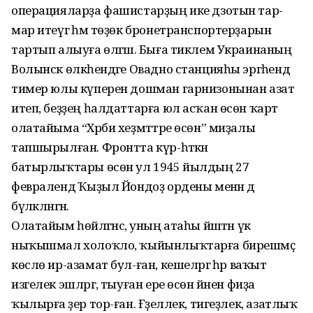
операцияларҙа фашистарҙың ике дзотын тар-
мар итеүгә һәм төҙөк бронетранспортерҙарын
тартып алыуға өлгәшә. Быға тиклем Украинаның
Волынск өлкәһендәге Овадно станцияһы эргәһендә
тимер юлы күперен дошман гарнизонынан азат
итеп, беҙҙең һалдаттарға юл асҡан өсөн ҡарт
олатайыма “Хәрби хеҙмәттәре өсөн” миҙалы
тапшырылған. Фронтта күр-һәткән
батырлыҡтары өсөн ул 1945 йылдың 27
февралендә Ҡыҙыл Йондоҙ ордены менән дә
бүләкләнгән.
Олатайым һөйләгәнсә, уның атаһы йәштән үк
ныҡышмал холоҡло, ҡыйынлыҡтарға бирешмәҫ
көслө ир-азамат бул-ған, кешеләргә һәр ваҡыт
изгелек эшләргә, тыуған ере өсөн йәнен фиҙа
ҡылырға әҙер тор-ған. Ғәҙеллек, тигеҙлек, азатлыҡ