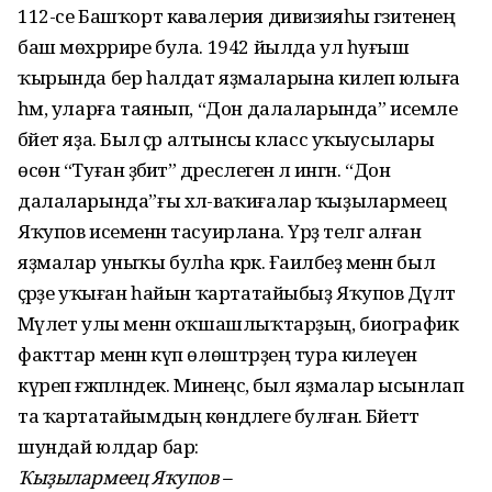
112-се Башҡорт кавалерия дивизияһы гәзитенең
баш мөхәррире була. 1942 йылда ул һуғыш
ҡырында бер һалдат яҙмаларына килеп юлыға
һәм, уларға таянып, “Дон далаларында” исемле
бәйет яҙа. Был әҫәр алтынсы класс уҡыусылары
өсөн “Туған әҙәбиәт” дәреслегенә лә ингән. “Дон
далаларында”ғы хәл-ваҡиғалар ҡыҙылармеец
Яҡупов исеменән тасуирлана. Үрҙә телгә алған
яҙмалар уныҡы булһа кәрәк. Ғаиләбеҙ менән был
әҫәрҙе уҡыған һайын ҡартатайыбыҙ Яҡупов Дәүләт
Мәүлет улы менән оҡшашлыҡтарҙың, биографик
факттар менән күп өлөштәрҙең тура килеүен
күреп ғәжәпләндек. Минеңсә, был яҙмалар ысынлап
та ҡартатайымдың көндәлеге булған. Бәйеттә
шундай юлдар бар:
Ҡыҙылармеец Яҡупов –