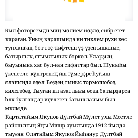
Был фоторәсемдән миңә мөләйем йөҙлө, сибәр егет
ҡараған. Уның ҡарашында ни тиклем рухи көс
тупланған, бөтә төҫ-ҡиәфәтенән үҙ-үҙенә ышаныс,
батырлыҡ, яғымлылыҡ бөркөлә. Уларҙың
быуынына хас бул-ған сифаттар был. Шуныһы
үкенесле: күптәренең йәш ғүмерҙәре һуғыш
яланында өҙөлә. Беҙҙең тыныс тормошобоҙ,
киләсәгебеҙ, Тыуған ил азатлығы өсөн батырҙарса
һәләк булғандар иҫтәлегенә бағышлайым был
мәҡәләмде.
Ҡартатайым Яҡупов Дәүләтбай Мәүлет улы Мәсетле
районының Яңы Мишәр ауылында 1912 йылда
тыуған. Олатайым Яҡупов Йыһанур Дәүләтбай