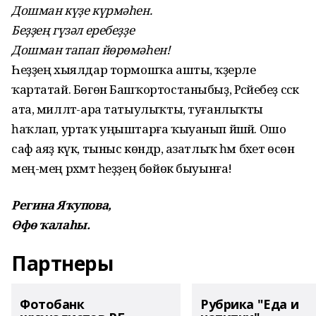
Дошман күҙе күрмәһен.
Беҙҙең гүзәл еребеҙҙе
Дошман тапап йөрөмәһен!
Һеҙҙең хыялдар тормошҡа ашты, ҡәҙерле
ҡартатай. Бөгөн Башҡортостаныбыҙ, Рәсәйебеҙ сәскә
ата, милләт-ара татыулыҡты, туғанлыҡты
һаҡлап, уртаҡ уңыштарға ҡыуанып йәшәй. Ошо
саф аяҙ күк, тыныс көндәр, азатлыҡ һәм бәхет өсөн
мең-мең рәхмәт һеҙҙең бөйөк быуынға!
Регина Яҡупова,
Өфө ҡалаһы.
Партнеры
Фотобанк
Рубрика "Еда и