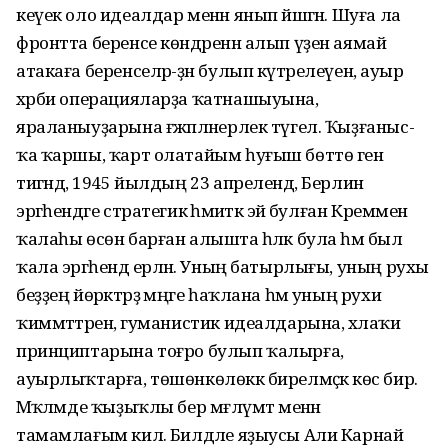
кеүек оло идеалдар менән янып йәшәгән. Шуға ла
фронтта беренсе көндәренән алып үҙен аямай
атакаға беренселәр-ҙән булып күтәрелеүенә, ауыр
хәрби операцияларҙа ҡатнашыуына,
яраланыуҙарына ғәжәпләнерлек түгел. Ҡыҙғаныс-
ҡа ҡаршы, ҡарт олатайым һуғыш бөттө генә
тигәндә, 1945 йылдың 23 апрелендә, Берлин
эргәһендәге стратегик әһәмиәткә эйә булған Креммен
ҡалаһы өсөн барған алышта һәләк була һәм был
ҡала эргәһендә ерләнә. Уның батырлығы, уның рухы
беҙҙең йөрәктәрҙә мәңге һаҡлана һәм уның рухи
ҡиммәттәренә, гуманистик идеалдарына, әхлаҡи
принциптарына тоғро булып ҡалырға,
ауырлыҡтарға, төшөнкөлөккә бирелмәҫкә көс бирә.
Мәҡәләмде ҡыҙыҡлы бер мәғлүмәт менән
тамамлағым килә. Билдәле яҙыусы Али Карнай