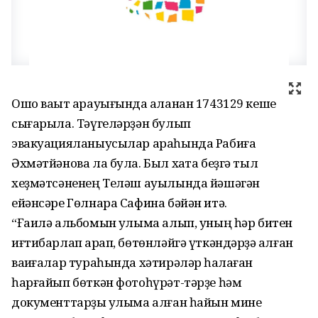
Ошо ваҡыт арауығында ҡаланан 1743129 кеше
сығарыла. Тәүгеләрҙән булып
эвакуацияланыусылар араһында Рабиға
Әхмәтйәнова ла була. Был хаҡта беҙгә тыл
хеҙмәтсәненең Теләш ауылында йәшәгән
ейәнсәре Гөлнара Сафина бәйән итә.
“Ғаилә альбомын ҡулыма алып, уның һәр битен
иғтибарлап ҡарап, бөтөнләйгә үткәндәрҙә ҡалған
ваҡиғалар тураһында хәтирәләр һаҡлаған
һарғайып бөткән фотоһүрәт-тәрҙе һәм
документтарҙы ҡулыма алған һайын мине