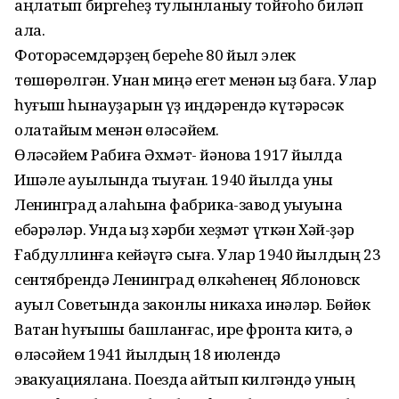
аңлатып биргеһеҙ тулҡынланыу тойғоһо биләп
ала.
Фоторәсемдәрҙең береһе 80 йыл элек
төшөрөлгән. Унан миңә егет менән ҡыҙ баға. Улар
һуғыш һынауҙарын үҙ иңдәрендә күтәрәсәк
олатайым менән өләсәйем.
Өләсәйем Рабиға Әхмәт- йәнова 1917 йылда
Ишәле ауылында тыуған. 1940 йылда уны
Ленинград ҡалаһына фабрика-завод уҡыуына
ебәрәләр. Унда ҡыҙ хәрби хеҙмәт үткән Хәй-ҙәр
Ғабдуллинға кейәүгә сыға. Улар 1940 йылдың 23
сентябрендә Ленинград өлкәһенең Яблоновск
ауыл Советында законлы никахҡа инәләр. Бөйөк
Ватан һуғышы башланғас, ире фронтҡа китә, ә
өләсәйем 1941 йылдың 18 июлендә
эвакуациялана. Поезда ҡайтып килгәндә уның