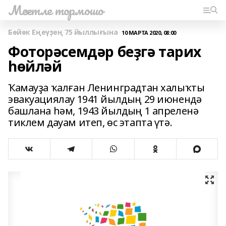
Мәсетле тормошо
Бөйөк Еңеүҙең 75 йыллығына
10 МАРТА 2020, 08:00
Фоторәсемдәр беҙгә тарих
һөйләй
Ҡамауҙа ҡалған Ленинградтан халыҡты
эвакуациялау 1941 йылдың 29 июнендә
башлана һәм, 1943 йылдың 1 апреленә
тиклем дауам итеп, өс этапта үтә.