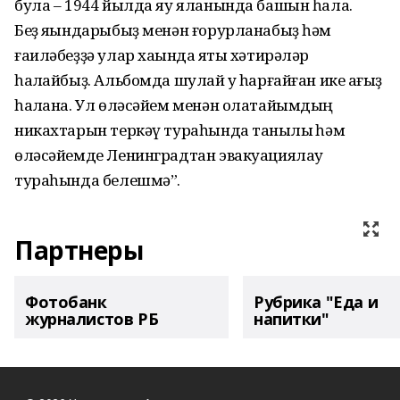
була – 1944 йылда яу яланында башын һала.
Беҙ яҡындарыбыҙ менән ғорурланабыҙ һәм
ғаиләбеҙҙә улар хаҡында яҡты хәтирәләр
һаҡлайбыҙ. Альбомда шулай уҡ һарғайған ике ҡағыҙ
һаҡлана. Ул өләсәйем менән олатайымдың
никахтарын теркәү тураһында таныҡлыҡ һәм
өләсәйемде Ленинградтан эвакуациялау
тураһында белешмә”.
Партнеры
Фотобанк
Рубрика "Еда и
журналистов РБ
напитки"