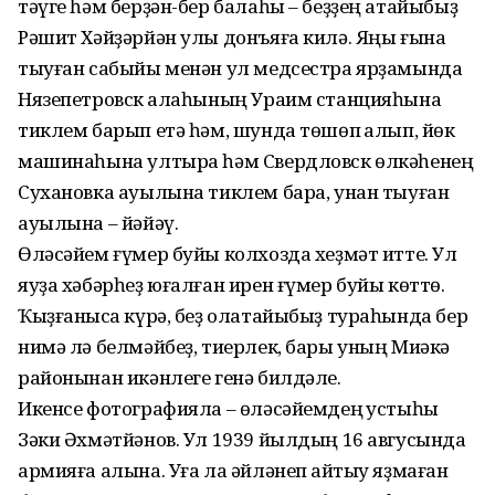
тәүге һәм берҙән-бер балаһы – беҙҙең атайыбыҙ
Рәшит Хәйҙәрйән улы донъяға килә. Яңы ғына
тыуған сабыйы менән ул медсестра ярҙамында
Нязепетровск ҡалаһының Ураим станцияһына
тиклем барып етә һәм, шунда төшөп ҡалып, йөк
машинаһына ултыра һәм Свердловск өлкәһенең
Сухановка ауылына тиклем бара, унан тыуған
ауылына – йәйәү.
Өләсәйем ғүмер буйы колхозда хеҙмәт итте. Ул
яуҙа хәбәрһеҙ юғалған ирен ғүмер буйы көттө.
Ҡыҙғанысҡа күрә, беҙ олатайыбыҙ тураһында бер
нимә лә белмәйбеҙ, тиерлек, бары уның Миәкә
районынан икәнлеге генә билдәле.
Икенсе фотографияла – өләсәйемдең ҡустыһы
Зәки Әхмәтйәнов. Ул 1939 йылдың 16 авгусында
армияға алына. Уға ла әйләнеп ҡайтыу яҙмаған