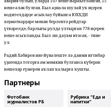
авария булып, уларҙа 107 кеше йәрәхәтләнгән, 15
кеше һәләк булған. Был аҙнала шулай уҡ иҫерек
водителдәрҙе асыҡлау буйынса ЮХХДИ
хеҙмәткәрҙәре менән берлектә рейдтар
үткәрелде, барлығы рулдә ултырған 778 иҫерек
кеше асыҡланды. Был эш дауам итәсәк, - тине
ул.
Радий Хәбиров ике йүнәлеште лә даими иғтибар
үҙәгендә тоторға һәм мөмкин булғанса күберәк
кешеләр ғүмерен һаҡлап ҡалырға ҡушты.
Партнеры
Фотобанк
Рубрика "Еда и
журналистов РБ
напитки"