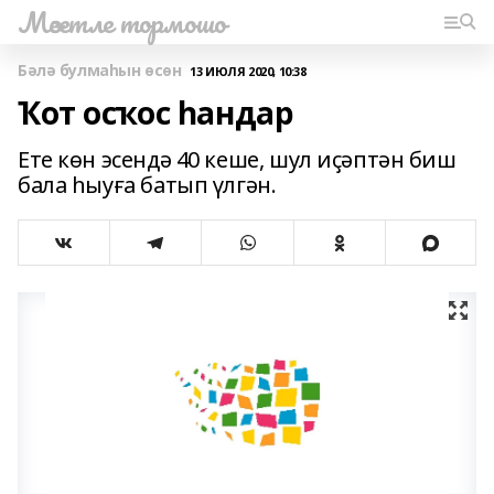
Мәсетле тормошо
Бәлә булмаһын өсөн
13 ИЮЛЯ 2020, 10:38
Ҡот осҡос һандар
Ете көн эсендә 40 кеше, шул иҫәптән биш
бала һыуға батып үлгән.