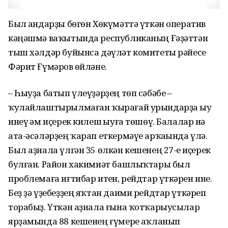
Был һандарҙы бөгөн Хөкүмәттә үткән оператив
кәңәшмә ваҡытында республиканың Ғәҙәттән
тыш хәлдәр буйынса дәүләт комитеты рәйесе
Фәрит Ғүмәров һөйләне.
– Һыуҙа батып үлеүҙәрҙең төп сәбәбе –
ҡулайлаштырылмаған ҡырағай урындарҙа һыу
инеү һәм иҫерек килеш һыуға төшөү. Балалар иһә
ата-әсәләрҙең ҡарап еткермәүе арҡаһында үлә.
Был аҙнала үлгән 35 өлкән кешенең 27-һе иҫерек
булған. Район хакимиәт башлыҡтары был
проблемаға иғтибар итһен, рейдтар үткәрһен ине.
Беҙ ҙә үҙебеҙҙең яҡтан даими рейдтар үткәреп
торабыҙ. Үткән аҙнала ғына ҡотҡарыусылар
ярҙамында 88 кешенең ғүмере һаҡланып