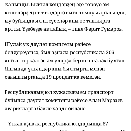
ҡалынды. Быйыл көндәрҙең эҫе тороуо һәм
кешеләрҙең сит илдәргә сыға алмауы арҡаһында,
һыу буйында ял итеүселәр һаны өс тапҡырға
артты. Үҙебеҙҙе һаҡлайыҡ, – тине Фәрит Ғүмәров.
Шулай уҡ дәүләт комитеты рәйесе
белдереүенсә, был аҙнала республикала 206
янғын теркәлгән һәм уларҙа бер кеше һәләк булған.
Янғында үлгәндәр һаны былтырғы менән
сағыштырғанда 19 процентҡа кәмегән.
Республиканың юл хужалығы һәм транспорт
буйынса дәүләт комитеты рәйесе Алан Марзаев
аварияларға бәйле хәлде һөйләне.
– Үткән аҙнала республика юлдарында 87