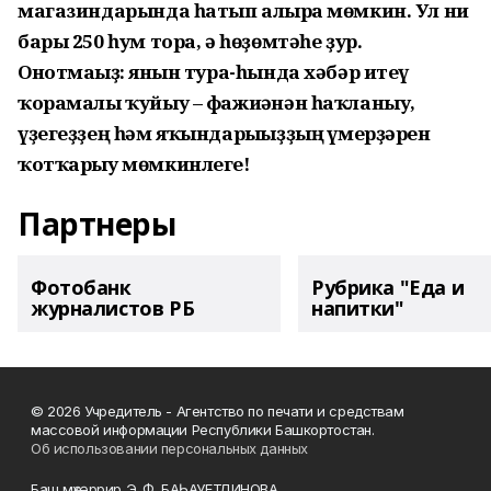
магазиндарында һатып алырға мөмкин. Ул ни
бары 250 һум тора, ә һөҙөмтәһе ҙур.
Онотмағыҙ: янғын тура-һында хәбәр итеү
ҡорамалы ҡуйыу – фажиғәнән һаҡланыу,
үҙегеҙҙең һәм яҡындарығыҙҙың ғүмерҙәрен
ҡотҡарыу мөмкинлеге!
Партнеры
Фотобанк
Рубрика "Еда и
журналистов РБ
напитки"
© 2026 Учредитель - Агентство по печати и средствам
массовой информации Республики Башкортостан.
Об использовании персональных данных
Баш мөхәррир Э. Ф. БАҺАУЕТДИНОВА