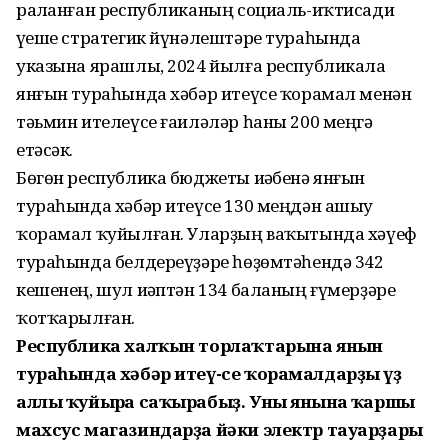
раҫланған республиканың социаль-иҡтисади
үҫеше стратегик йүнәлештәре тураһында
указына ярашлы, 2024 йылға республикала
янғын тураһында хәбәр итеүсе ҡорамал менән
тәьмин ителеүсе ғаиләләр һаны 200 меңгә
етәсәк.
Бөгөн республика бюджеты иҫәбенә янғын
тураһында хәбәр итеүсе 130 меңдән ашыу
ҡорамал ҡуйылған. Уларҙың ваҡытында хәүеф
тураһында белдереүҙәре һөҙөмтәһендә 342
кешенең, шул иҫәптән 134 баланың ғүмерҙәре
ҡотҡарылған.
Республика халҡын торлаҡтарына янғын
тураһында хәбәр итеү-се ҡорамалдарҙы үҙ
аллы ҡуйырға саҡырабыҙ. Уны янғынға ҡаршы
махсус магазиндарҙа йәки электр тауарҙары