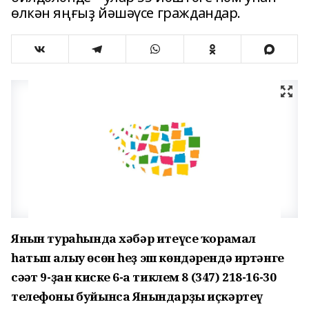
өлкән яңғыҙ йәшәүсе граждандар.
Янғын тураһында хәбәр итеүсе ҡорамал
һатып алыу өсөн һеҙ эш көндәрендә иртәнге
сәғәт 9-ҙан киске 6-ға тиклем 8 (347) 218-16-30
телефоны буйынса Янғындарҙы иҫкәртеү