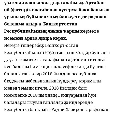
үҙәгендә заявка ҡалдыра алаһығыҙ. Артабан
өй (фатир) кенәгәһенән күсермә йәки йәшәгән
урынығыҙ буйынса яңғыҙ йәшәүегеҙҙе раҫлаған
белешмә алыр-ға, Башҡортостан
Республикаһының янғынға ҡаршы хеҙмәте
исеменә ғариза яҙырға кәрәк.
Иҫегеҙгә төшөрәбеҙ: Башҡорт-остан
Республикаһының Ғәҙәттән тыш хәлдәр буйынса
дәүләт комитеты тарафынан аҙ тәьмин ителгән
күп балалы һәм социаль хәүефле хәлдә булған
балалы ғаиләләр 2016 йылдан республика
бюджеты иҫәбенән янғын һүндереү ҡорамалы
менән тәьмин ителә. 2018 йылдан был
исемлеккә 2018 йылдың 1 ғинуарынан һуң
балалары тыуған ғаиләләр ҙә индерелде.
Республика башлығы Радий Хәбиров тарафынан