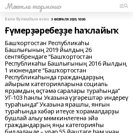
Мәсетле тормошо
Бәлә булмаһын өсөн
3 ФЕВРАЛЯ 2020, 10:00
Ғүмерҙәребеҙҙе һаҡлайыҡ
Башҡортостан Республикаһы
Башлығының 2019 йылдың 26
сентябрендәге “Башҡортостан
Республикаһы Башлығының 2016 йылдың
1 июнендәге “Башҡортостан
Республикаһында граждандарҙың
айырым категорияларына социаль
ярҙамдың өҫтәмә саралары тураһында”
УГ-103 һанлы Указына үҙгәрештәр индереү
тураһында” Указына ярашлы, янғын
тураһында хәбәр итеүсе ҡорамалдарҙы
бушлай алыу мөмкинлегенә эйә
граждандарҙың яңы категорияһы
билдәләнде – улар 55 йәштәге һәм унан