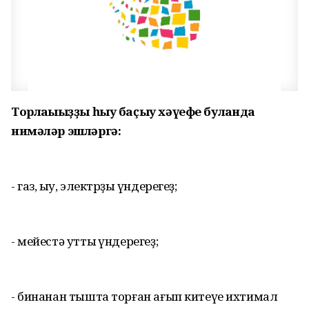
Торлағығыҙҙы һыу баҫыу хәүефе булғанда
нимәләр эшләргә:
- газ, һыу, электрҙы һүндерегеҙ;
- мейестә утты һүндерегеҙ;
- бинанан тышта торған ағып китеүе ихтимал