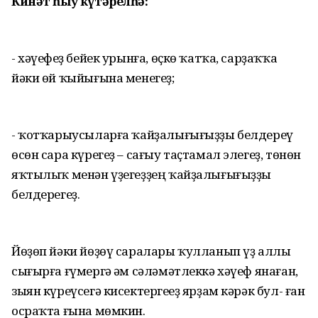
Кинәт һыу күтәрелһә:
- хәүефһеҙ бейек урынға, өҫкө ҡатҡа, сарҙаҡҡа
йәки өй ҡыйығына менегеҙ;
- ҡотҡарыусыларға ҡайҙалығығыҙҙы белдереү
өсөн сара күрегеҙ – сағыу таҫтамал элегеҙ, төнөн
яҡтылыҡ менән үҙегеҙҙең ҡайҙалығығыҙҙы
белдерегеҙ.
Йөҙөп йәки йөҙөү саралары ҡулланып үҙ аллы
сығырға ғүмергә һәм сәләмәтлеккә хәүеф янаған,
зыян күреүсегә кисектергеһеҙ ярҙам кәрәк бул- ған
осраҡта ғына мөмкин.