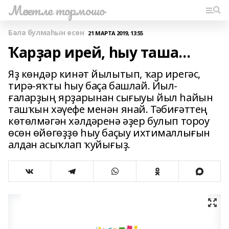
Мәсетле тормошо
Бәлә булмаһын өсөн
21 МАРТА 2019, 13:55
Ҡарҙар ирей, һыу таша…
Яҙ көндәр кинәт йылытып, ҡар ирегәс,
тирә-яҡты һыу баҫа башлай. Йыл-
ғаларҙың ярҙарынан сығыуы йыл һайын
ташҡын хәүефе менән янай. Тәбиғәттең
көтөлмәгән хәлдәренә әҙер булып тороу
өсөн өйөгөҙҙө һыу баҫыу ихтималлығын
алдан асыҡлап ҡуйығыҙ.