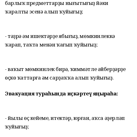
барлыҡ предметтарҙы нығытығыҙ йәки
ҡаралты эсенә алып ҡуйығыҙ;
- тәҙрә һәм ишектәрҙе ябығыҙ, мөмкинлеккә
ҡарап, таҡта менән ҡағып ҡуйығыҙ;
- ваҡыт мөмкинлек бирһә, ҡиммәтле әйберҙәрҙе
өҫкө ҡаттарға һәм сарҙаҡҡа алып ҡуйығыҙ.
Эвакуация тураһында иҫкәртеү яңғыраһа:
- йылы өҫ кейеме, итектәр, юрған, аҡса әҙерләп
ҡуйығыҙ;