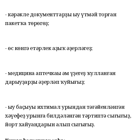
- кәрәкле документтарҙы һыу үтмәй торған
пакетҡа төрөгөҙ;
- өс көнгә етәрлек аҙыҡ әҙерләгеҙ;
- медицина аптечкаһы һәм үҙегеҙ ҡулланған
дарыуҙарҙы әҙерләп ҡуйығыҙ;
- һыу баҫыуы ихтимал урындан тәғәйенләнгән
хәүефһеҙ урынға билдәләнгән тәртиптә сығығыҙ,
йорт хайуандарын алып сығығыҙ.