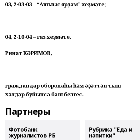
03, 2-03-03 – “Ашығыс ярҙам” хеҙмәте;
04, 2-10-04 – газ хеҙмәте.
Ринат КӘРИМОВ,
граждандар оборонаһы
һәм ғәҙәттән тыш
хәлдәр буйынса баш белгес.
Партнеры
Фотобанк
Рубрика "Еда и
журналистов РБ
напитки"