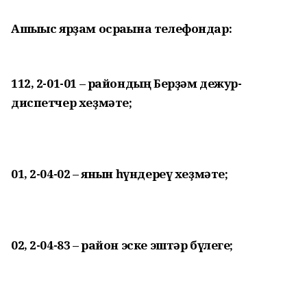
Ашығыс ярҙам осрағына телефондар:
112, 2-01-01 – райондың Берҙәм дежур-
диспетчер хеҙмәте;
01, 2-04-02 – янғын һүндереү хеҙмәте;
02, 2-04-83 – район эске эштәр бүлеге;